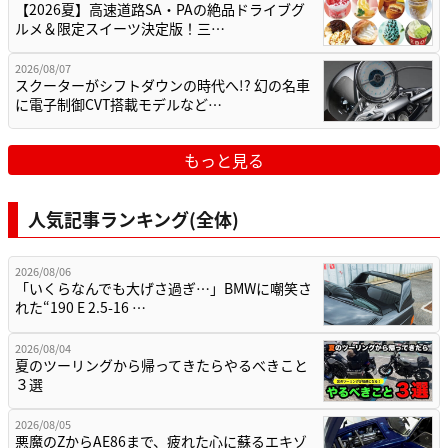
【2026夏】高速道路SA・PAの絶品ドライブグ
ルメ＆限定スイーツ決定版！三…
2026/08/07
スクーターがシフトダウンの時代へ!? 幻の名車
に電子制御CVT搭載モデルなど…
もっと見る
人気記事ランキング(全体)
2026/08/06
「いくらなんでも大げさ過ぎ…」BMWに嘲笑さ
れた“190 E 2.5-16 …
2026/08/04
夏のツーリングから帰ってきたらやるべきこと
３選
2026/08/05
悪魔のZからAE86まで、疲れた心に蘇るエキゾ