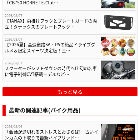
「CB750 HORNET E-Clut…
2026/08/07
【TANAX】荷掛けフックとプレートガードの両
立！タナックスのプレートフック…
2026/08/07
【2026夏】高速道路SA・PAの絶品ドライブグ
ルメ＆限定スイーツ決定版！三…
2026/08/07
スクーターがシフトダウンの時代へ!? 幻の名車
に電子制御CVT搭載モデルなど…
もっと見る
最新の関連記事(バイク用品)
2026/08/06
「会話が途切れるストレスとおさらば!」古いイ
ンカムの下取りで最新ハイブリッド…