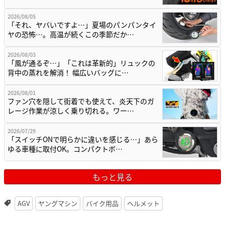
2026/08/05
「それ、ヤバいですよ…」夏場のパンパンタイ
ヤの恐怖…。高温が続くこの季節だか…
2026/08/03
「風が通るぞ…」「これは革新的」リュックの
背中の蒸れを解消！ 幅広いバッグに…
2026/08/01
ファン穴を隠して街着でも使えて、炎天下のガ
レージ作業が涼しく乗り切れる。ワー…
2026/07/29
「スイッチONで明らかに違いを感じる…」あら
ゆる車種に取付OK。コンパクトボ…
もっと見る
AGV
ヤングマシン
バイク用品
ヘルメット