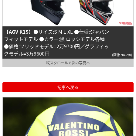
【AGV K1S】
●サイズ:S M L XL ●仕様:ジャパン
フィットモデル ●カラー:黒 ロッシモデル各種
●価格:ソリッドモデル=2万9700円／グラフィッ
クモデル=3万9600円
(画像 No.2/8)
縦スクロールで次の写真へ
記事へ戻る