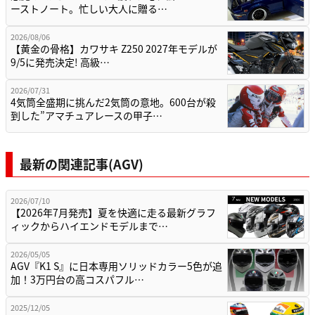
ーストノート。忙しい大人に贈る…
2026/08/06
【黄金の骨格】カワサキ Z250 2027年モデルが
9/5に発売決定! 高級…
2026/07/31
4気筒全盛期に挑んだ2気筒の意地。600台が殺
到した”アマチュアレースの甲子…
最新の関連記事(AGV)
2026/07/10
【2026年7月発売】夏を快適に走る最新グラフ
ィックからハイエンドモデルまで…
2026/05/05
AGV『K1 S』に日本専用ソリッドカラー5色が追
加！3万円台の高コスパフル…
2025/12/05