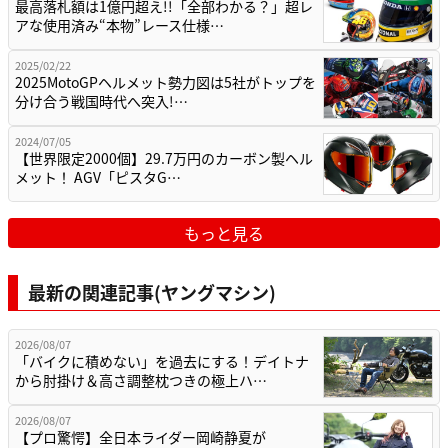
最高落札額は1億円超え!!「全部わかる？」超レ
アな使用済み“本物”レース仕様…
2025/02/22
2025MotoGPヘルメット勢力図は5社がトップを
分け合う戦国時代へ突入!…
2024/07/05
【世界限定2000個】29.7万円のカーボン製ヘル
メット！ AGV「ピスタG…
もっと見る
最新の関連記事(ヤングマシン)
2026/08/07
「バイクに積めない」を過去にする！デイトナ
から肘掛け＆高さ調整枕つきの極上ハ…
2026/08/07
【プロ驚愕】全日本ライダー岡崎静夏が