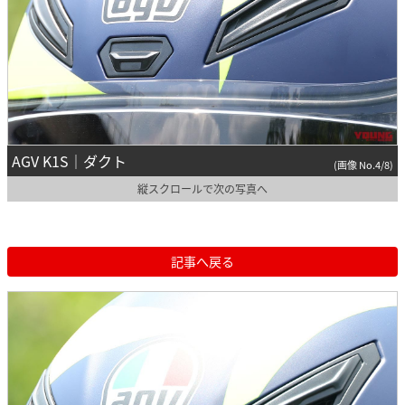
AGV K1S｜ダクト
(画像 No.4/8)
縦スクロールで次の写真へ
記事へ戻る