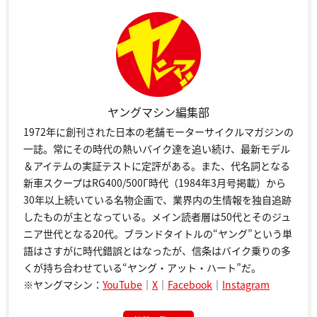
ヤングマシン編集部
1972年に創刊された日本の老舗モーターサイクルマガジンの
一誌。常にその時代の熱いバイク達を追い続け、最新モデル
＆アイテムの実証テストに定評がある。また、代名詞となる
新車スクープはRG400/500Γ時代（1984年3月号掲載）から
30年以上続いている名物企画で、業界内の生情報を独自追跡
したものが主となっている。メイン読者層は50代とそのジュ
ニア世代となる20代。ブランドタイトルの“ヤング”という単
語はさすがに時代錯誤とはなったが、信条はバイク乗りの多
くが持ち合わせている“ヤング・アット・ハート”だ。
※ヤングマシン：
YouTube
｜
X
｜
Facebook
｜
Instagram