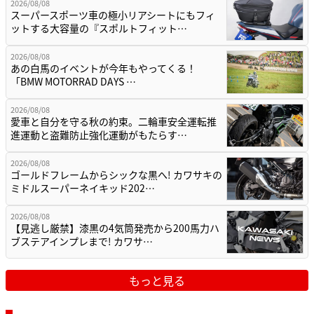
2026/08/08
スーパースポーツ車の極小リアシートにもフィ
ットする大容量の『スポルトフィット…
2026/08/08
あの白馬のイベントが今年もやってくる！
「BMW MOTORRAD DAYS …
2026/08/08
愛車と自分を守る秋の約束。二輪車安全運転推
進運動と盗難防止強化運動がもたらす…
2026/08/08
ゴールドフレームからシックな黒へ! カワサキの
ミドルスーパーネイキッド202…
2026/08/08
【見逃し厳禁】漆黒の4気筒発売から200馬力ハ
ブステアインプレまで! カワサ…
もっと見る