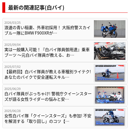
最新の関連記事(白バイ)
2026/03/25
浪速の青い稲妻、外車初採用！ 大阪府警スカイ
ブルー隊にBMW F900XRが…
2025/09/04
実は一般購入可能！『白バイ隊員御用達』乗車
ブーツ ～元白バイ隊員が教える、お…
2025/07/02
【最終回】白バイ隊員が教える車種別ライテク!
あなたのバイクで安全運転スキル…
2025/06/29
白バイ隊員がぶっちゃけ! 警視庁クイーンスター
ズが語る女性ライダーの悩みと安…
2025/06/28
女性白バイ隊「クイーンスターズ」も参加! 不安
を解消する「取り回し」のコツ【…