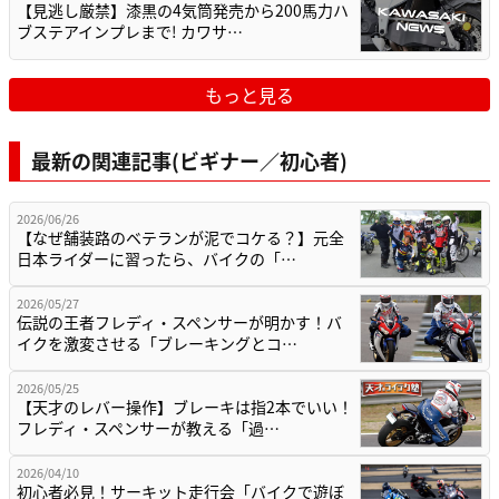
【見逃し厳禁】漆黒の4気筒発売から200馬力ハ
ブステアインプレまで! カワサ…
もっと見る
最新の関連記事(ビギナー／初心者)
2026/06/26
【なぜ舗装路のベテランが泥でコケる？】元全
日本ライダーに習ったら、バイクの「…
2026/05/27
伝説の王者フレディ・スペンサーが明かす！バ
イクを激変させる「ブレーキングとコ…
2026/05/25
【天才のレバー操作】ブレーキは指2本でいい！
フレディ・スペンサーが教える「過…
2026/04/10
初心者必見！サーキット走行会「バイクで遊ぼ