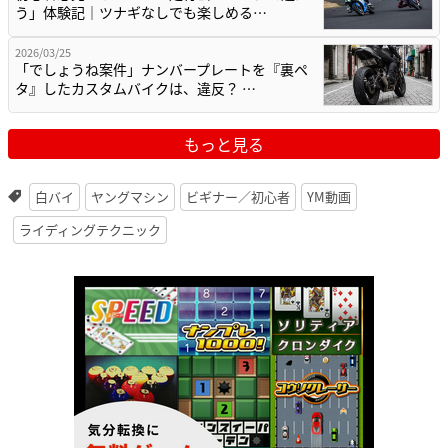
う」体験記｜ツナギなしでも楽しめる…
2026/03/25
「でしょうね案件」ナンバープレートを『裏ペ
タ』したカスタムバイクは、違反？ …
もっと見る
白バイ
ヤングマシン
ビギナー／初心者
YM動画
ライディングテクニック