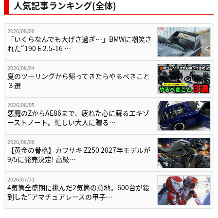
人気記事ランキング(全体)
2026/08/06
「いくらなんでも大げさ過ぎ…」BMWに嘲笑さ
れた“190 E 2.5-16 …
2026/08/04
夏のツーリングから帰ってきたらやるべきこと
３選
2026/08/05
悪魔のZからAE86まで、疲れた心に蘇るエキゾ
ーストノート。忙しい大人に贈る…
2026/08/06
【黄金の骨格】カワサキ Z250 2027年モデルが
9/5に発売決定! 高級…
2026/07/31
4気筒全盛期に挑んだ2気筒の意地。600台が殺
到した”アマチュアレースの甲子…