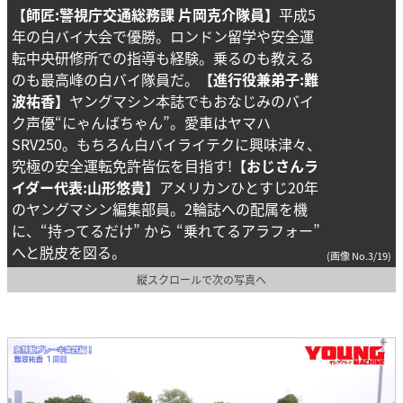
【師匠:警視庁交通総務課 片岡克介隊員】
平成5
年の白バイ大会で優勝。ロンドン留学や安全運
転中央研修所での指導も経験。乗るのも教える
のも最高峰の白バイ隊員だ。
【進行役兼弟子:難
波祐香】
ヤングマシン本誌でもおなじみのバイ
ク声優“にゃんばちゃん”。愛車はヤマハ
SRV250。もちろん白バイライテクに興味津々、
究極の安全運転免許皆伝を目指す!
【おじさんラ
イダー代表:山形悠貴】
アメリカンひとすじ20年
のヤングマシン編集部員。2輪誌への配属を機
に、“持ってるだけ” から “乗れてるアラフォー”
へと脱皮を図る。
(画像 No.3/19)
縦スクロールで次の写真へ