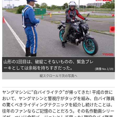
山形の1回目は、破綻こそないものの、緊急ブレ
ーキとしては余裕を持ちすぎだった。
(画像 No.1/19)
縦スクロールで次の写真へ
ヤングマシンに“白バイライテク”が帰ってきた! 平成の世に
おいて、ヤングマシンと警視庁がタッグを組み、白バイ隊員
の驚くべきライディングテクニックを紹介し続けたことは、
往年のファンならご記憶のことだろう。その名作動画シリー
ズが、ついに令和バージョンとして蘇った! 現役白バイ隊員