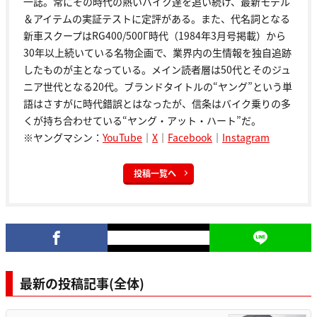
一誌。常にその時代の熱いバイク達を追い続け、最新モデル
＆アイテムの実証テストに定評がある。また、代名詞となる
新車スクープはRG400/500Γ時代（1984年3月号掲載）から
30年以上続いている名物企画で、業界内の生情報を独自追跡
したものが主となっている。メイン読者層は50代とそのジュ
ニア世代となる20代。ブランドタイトルの“ヤング”という単
語はさすがに時代錯誤とはなったが、信条はバイク乗りの多
くが持ち合わせている“ヤング・アット・ハート”だ。
※ヤングマシン：
YouTube
｜
X
｜
Facebook
｜
Instagram
投稿一覧へ
最新の投稿記事(全体)