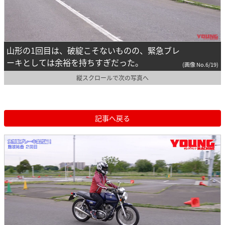
山形の1回目は、破綻こそないものの、緊急ブレ
ーキとしては余裕を持ちすぎだった。
(画像 No.6/19)
縦スクロールで次の写真へ
記事へ戻る