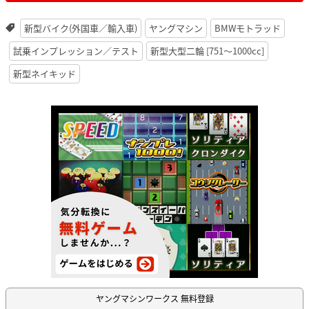
新型バイク(外国車／輸入車)
ヤングマシン
BMWモトラッド
試乗インプレッション／テスト
新型大型二輪 [751〜1000cc]
新型ネイキッド
ヤングマシンワークス 無料登録