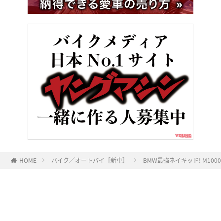
HOME
バイク／オートバイ［新車］
BMW最強ネイキッド! M1
ヤングマシンとは？
ご利用案内
執筆／編集メンバー