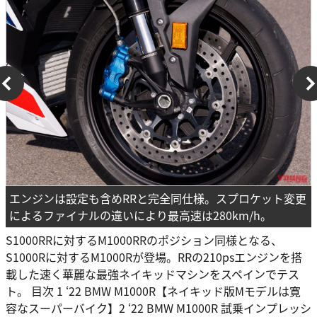
エンジンは設定も含めRRと完全同仕様。スプロケット変更
によるファイナルの違いにより最高速は280km/h。
S1000RRに対するM1000RRのポジション同様となる、
S1000Rに対するM1000Rが登場。RRの210psエンジンを搭
載した速く華麗な最強ネイキッドマシンをスペインでテス
ト。 目次 1 ‘22 BMW M1000R【ネイキッド版Mモデルは寛
容なスーパーバイク】2 ‘22 BMW M1000R 試乗インプレッシ