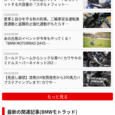
ットする大容量の『スポルトフィット…
2026/08/08
愛車と自分を守る秋の約束。二輪車安全運転推
進運動と盗難防止強化運動がもたらす…
2026/08/08
あの白馬のイベントが今年もやってくる！
「BMW MOTORRAD DAYS …
2026/08/08
ゴールドフレームからシックな黒へ! カワサキの
ミドルスーパーネイキッド202…
2026/08/08
【見逃し厳禁】漆黒の4気筒発売から200馬力ハ
ブステアインプレまで! カワサ…
もっと見る
最新の関連記事(BMWモトラッド)