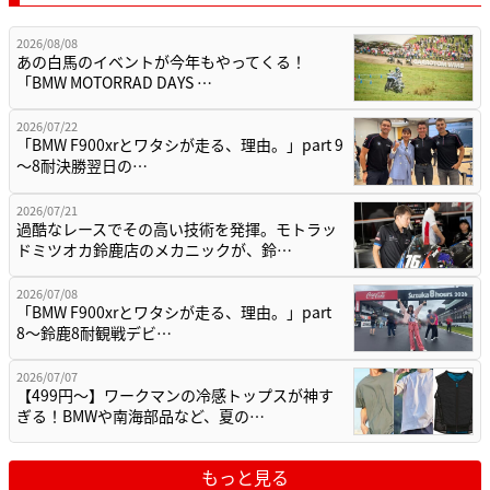
2026/08/08
あの白馬のイベントが今年もやってくる！
「BMW MOTORRAD DAYS …
2026/07/22
「BMW F900xrとワタシが走る、理由。」part 9
〜8耐決勝翌日の…
2026/07/21
過酷なレースでその高い技術を発揮。モトラッ
ドミツオカ鈴鹿店のメカニックが、鈴…
2026/07/08
「BMW F900xrとワタシが走る、理由。」part
8〜鈴鹿8耐観戦デビ…
2026/07/07
【499円〜】ワークマンの冷感トップスが神す
ぎる！BMWや南海部品など、夏の…
もっと見る