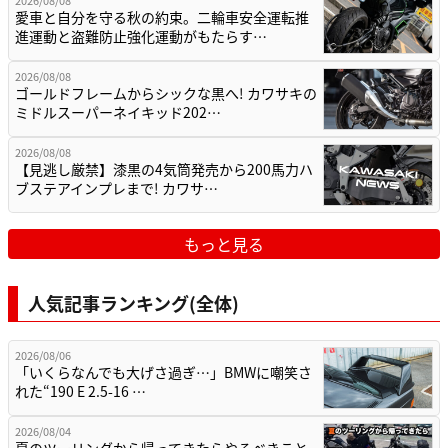
愛車と自分を守る秋の約束。二輪車安全運転推
進運動と盗難防止強化運動がもたらす…
2026/08/08
ゴールドフレームからシックな黒へ! カワサキの
ミドルスーパーネイキッド202…
2026/08/08
【見逃し厳禁】漆黒の4気筒発売から200馬力ハ
ブステアインプレまで! カワサ…
もっと見る
人気記事ランキング(全体)
2026/08/06
「いくらなんでも大げさ過ぎ…」BMWに嘲笑さ
れた“190 E 2.5-16 …
2026/08/04