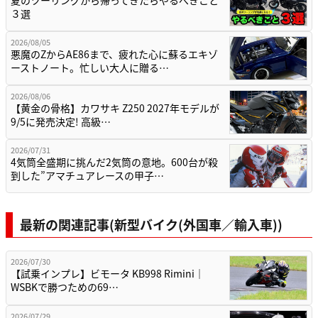
夏のツーリングから帰ってきたらやるべきこと
３選
2026/08/05
悪魔のZからAE86まで、疲れた心に蘇るエキゾ
ーストノート。忙しい大人に贈る…
2026/08/06
【黄金の骨格】カワサキ Z250 2027年モデルが
9/5に発売決定! 高級…
2026/07/31
4気筒全盛期に挑んだ2気筒の意地。600台が殺
到した”アマチュアレースの甲子…
最新の関連記事(新型バイク(外国車／輸入車))
2026/07/30
【試乗インプレ】ビモータ KB998 Rimini｜
WSBKで勝つための69…
2026/07/29