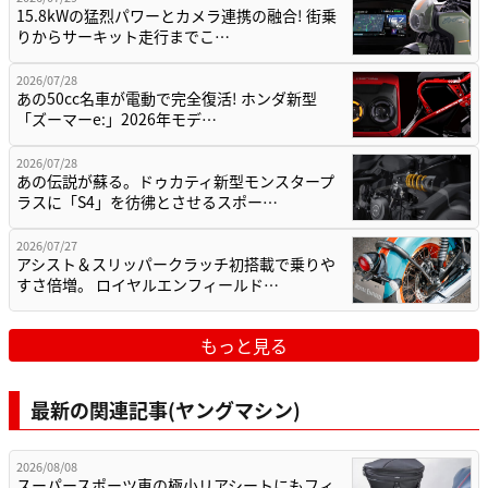
15.8kWの猛烈パワーとカメラ連携の融合! 街乗
りからサーキット走行までこ…
2026/07/28
あの50cc名車が電動で完全復活! ホンダ新型
「ズーマーe:」2026年モデ…
2026/07/28
あの伝説が蘇る。ドゥカティ新型モンスタープ
ラスに「S4」を彷彿とさせるスポー…
2026/07/27
アシスト＆スリッパークラッチ初搭載で乗りや
すさ倍増。 ロイヤルエンフィールド…
もっと見る
最新の関連記事(ヤングマシン)
2026/08/08
スーパースポーツ車の極小リアシートにもフィ