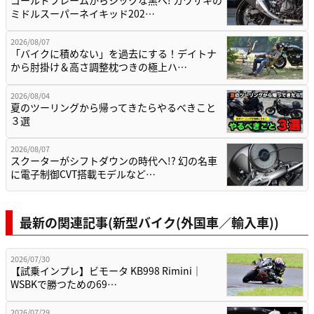
ゴールドフレームからシックな黒へ! カワサキの
ミドルスーパーネイキッド202…
2026/08/07
「バイクに積めない」を過去にする！デイトナ
から肘掛け＆高さ調整枕つきの極上ハ…
2026/08/04
夏のツーリングから帰ってきたらやるべきこと
３選
2026/08/07
スクーターがシフトダウンの時代へ!? 幻の名車
に電子制御CVT搭載モデルなど…
最新の関連記事(新型バイク(外国車／輸入車))
2026/07/30
【試乗インプレ】ビモータ KB998 Rimini｜
WSBKで勝つための69…
2026/07/29