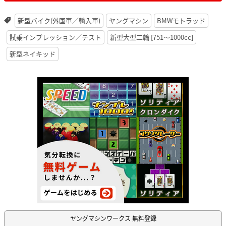
新型バイク(外国車／輸入車)
ヤングマシン
BMWモトラッド
試乗インプレッション／テスト
新型大型二輪 [751〜1000cc]
新型ネイキッド
ヤングマシンワークス 無料登録