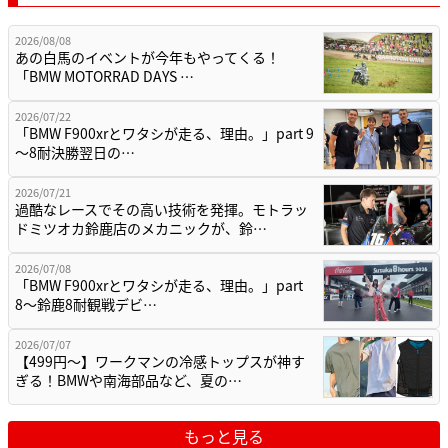
2026/08/08
あの白馬のイベントが今年もやってくる！
「BMW MOTORRAD DAYS …
2026/07/22
「BMW F900xrとワタシが走る、理由。」part 9
〜8耐決勝翌日の…
2026/07/21
過酷なレースでその高い技術を発揮。モトラッ
ドミツオカ鈴鹿店のメカニックが、鈴…
2026/07/08
「BMW F900xrとワタシが走る、理由。」part
8〜鈴鹿8耐観戦デビ…
2026/07/07
【499円〜】ワークマンの冷感トップスが神す
ぎる！BMWや南海部品など、夏の…
もっと見る