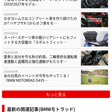
250が2027年モデル…
2026/08/09
なぜヨシムラはコンプリート車を作り続けたの
か? ハヤブサX-1からオフ車をモ…
2026/08/08
スーパースポーツ車の極小リアシートにもフィ
ットする大容量の『スポルトフィット…
2026/08/08
愛車と自分を守る秋の約束。二輪車安全運転推
進運動と盗難防止強化運動がもたらす…
2026/08/08
あの白馬のイベントが今年もやってくる！
「BMW MOTORRAD DAYS …
もっと見る
最新の関連記事(BMWモトラッド)