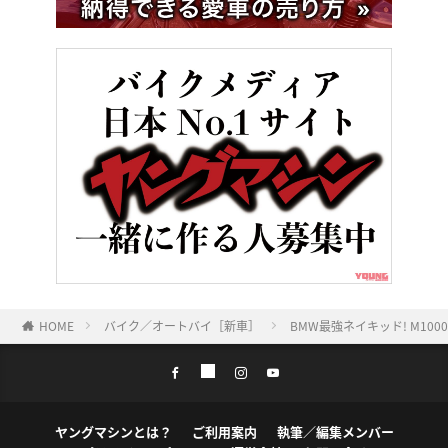
HOME
バイク／オートバイ［新車］
BMW最強ネイキッド! M1
ヤングマシンとは？
ご利用案内
執筆／編集メンバー