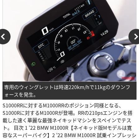
専用のウィングレットは時速220km/hで11kgのダウンフ
ォースを発生。
S1000RRに対するM1000RRのポジション同様となる、
S1000Rに対するM1000Rが登場。RRの210psエンジンを搭
載した速く華麗な最強ネイキッドマシンをスペインでテス
ト。 目次 1 ‘22 BMW M1000R【ネイキッド版Mモデルは寛
容なスーパーバイク】2 ‘22 BMW M1000R 試乗インプレッシ