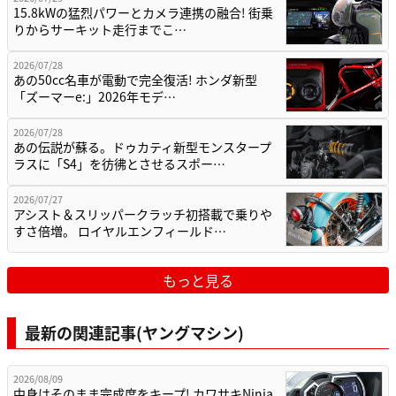
15.8kWの猛烈パワーとカメラ連携の融合! 街乗
りからサーキット走行までこ…
2026/07/28
あの50cc名車が電動で完全復活! ホンダ新型
「ズーマーe:」2026年モデ…
2026/07/28
あの伝説が蘇る。ドゥカティ新型モンスタープ
ラスに「S4」を彷彿とさせるスポー…
2026/07/27
アシスト＆スリッパークラッチ初搭載で乗りや
すさ倍増。 ロイヤルエンフィールド…
もっと見る
最新の関連記事(ヤングマシン)
2026/08/09
中身はそのまま完成度をキープ! カワサキNinja