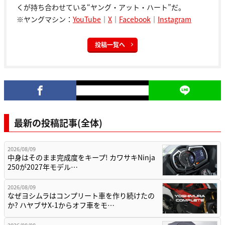
くが持ち合わせている“ヤング・アット・ハート”だ。
※ヤングマシン：
YouTube
｜
X
｜
Facebook
｜
Instagram
投稿一覧へ
最新の投稿記事(全体)
2026/08/09
中身はそのまま完成度をキープ! カワサキNinja
250が2027年モデル…
2026/08/09
なぜヨシムラはコンプリート車を作り続けたの
か? ハヤブサX-1からオフ車をモ…