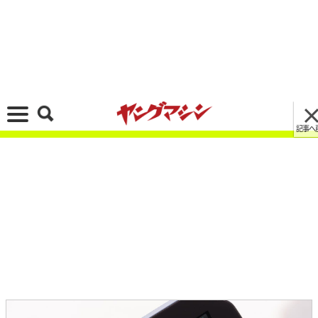
記事へ戻る
[画像 No.6/6]BMW最強ネイキッド! M1000R 試
乗インプレッション【公道の速度域で楽しめる好
バランス】
2023/02/23