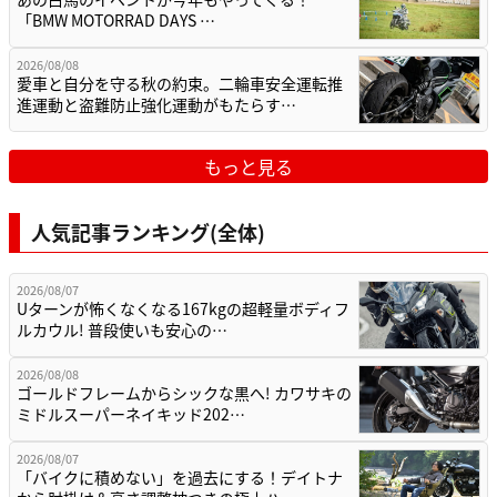
「BMW MOTORRAD DAYS …
2026/08/08
愛車と自分を守る秋の約束。二輪車安全運転推
進運動と盗難防止強化運動がもたらす…
もっと見る
人気記事ランキング(全体)
2026/08/07
Uターンが怖くなくなる167kgの超軽量ボディフ
ルカウル! 普段使いも安心の…
2026/08/08
ゴールドフレームからシックな黒へ! カワサキの
ミドルスーパーネイキッド202…
2026/08/07
「バイクに積めない」を過去にする！デイトナ