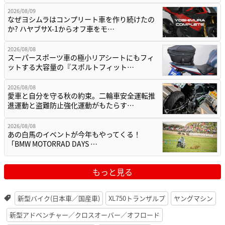
2026/08/09
なぜヨシムラはコンプリート車を作り続けたの
か? ハヤブサX-1からオフ車をモ…
2026/08/08
スーパースポーツ車の極小リアシートにもフィ
ットする大容量の『スポルトフィット…
2026/08/08
愛車と自分を守る秋の約束。二輪車安全運転推
進運動と盗難防止強化運動がもたらす…
2026/08/08
あの白馬のイベントが今年もやってくる！
「BMW MOTORRAD DAYS …
もっと見る
新型バイク(日本車／国産車)
XL750トランザルプ
ヤングマシン
新型アドベンチャー／クロスオーバー／オフロード