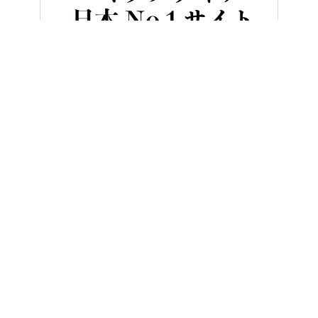
HOME
バイク／オートバイ［新車］
【いくぜ120万円切り!?】ホ
ヤングマシンとは？
ご利用案内
執筆／編集メンバー
プライバシーポリシー
運営会社
お問い合せ
Copyright ©
NAIGAI PUBLISHING CO.,LTD.
All rights reserved.