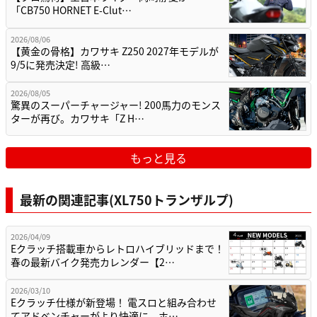
「CB750 HORNET E-Clut…
2026/08/06
【黄金の骨格】カワサキ Z250 2027年モデルが
9/5に発売決定! 高級…
2026/08/05
驚異のスーパーチャージャー! 200馬力のモンス
ターが再び。カワサキ「Z H…
もっと見る
最新の関連記事(XL750トランザルプ)
2026/04/09
Eクラッチ搭載車からレトロハイブリッドまで！
春の最新バイク発売カレンダー【2…
2026/03/10
Eクラッチ仕様が新登場！ 電スロと組み合わせ
てアドベンチャーがより快適に。ホ…