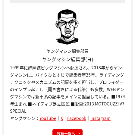
ヤングマシン編集部員
ヤングマシン編集部(ヨ)
1999年に姉妹誌ビッグマシンへ配属され、2018年からヤン
グマシンに。バイクひとすじで編集者歴25年。ライディング
テクニックやメカニズムの記事を多く担当し、プロライダー
のインプレ起こし（聞き書きによる代筆）も多数。WEBヤン
グマシンでは新車系の記事をメインに担当している。■1974
年生まれ ■ネイティブ足立区民 ■愛車:2013 MOTOGUZZI V7
SPECIAL
ヤングマシン：
YouTube
｜
X
｜
Facebook
｜
Instagram
投稿一覧へ