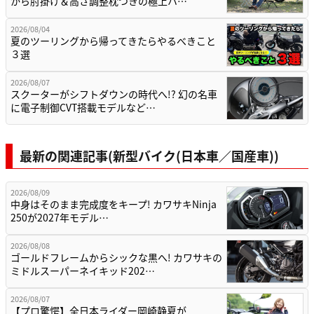
から肘掛け＆高さ調整枕つきの極上ハ…
2026/08/04
夏のツーリングから帰ってきたらやるべきこと
３選
2026/08/07
スクーターがシフトダウンの時代へ!? 幻の名車
に電子制御CVT搭載モデルなど…
最新の関連記事(新型バイク(日本車／国産車))
2026/08/09
中身はそのまま完成度をキープ! カワサキNinja
250が2027年モデル…
2026/08/08
ゴールドフレームからシックな黒へ! カワサキの
ミドルスーパーネイキッド202…
2026/08/07
【プロ驚愕】全日本ライダー岡崎静夏が