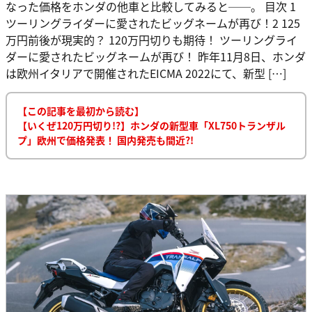
なった価格をホンダの他車と比較してみると──。 目次 1
ツーリングライダーに愛されたビッグネームが再び！2 125
万円前後が現実的？ 120万円切りも期待！ ツーリングライ
ダーに愛されたビッグネームが再び！ 昨年11月8日、ホンダ
は欧州イタリアで開催されたEICMA 2022にて、新型 […]
【この記事を最初から読む】
【いくぜ120万円切り!?】ホンダの新型車「XL750トランザル
プ」欧州で価格発表！ 国内発売も間近?!