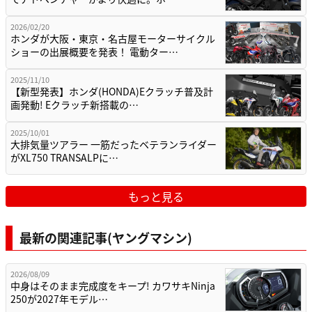
2026/02/20
ホンダが大阪・東京・名古屋モーターサイクル
ショーの出展概要を発表！ 電動ター…
2025/11/10
【新型発表】ホンダ(HONDA)Eクラッチ普及計
画発動! Eクラッチ新搭載の…
2025/10/01
大排気量ツアラー 一筋だったベテランライダー
がXL750 TRANSALPに…
もっと見る
最新の関連記事(ヤングマシン)
2026/08/09
中身はそのまま完成度をキープ! カワサキNinja
250が2027年モデル…