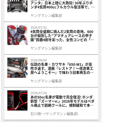
アンタ』日本上陸に大熱狂! 30年ぶりホ
ンダ4気筒400ccフルカウル復活等で、ロ
マン溢れる1ヶ月に【7月ホットなバイク
ニュース振り返り】
ヤングマシン編集部
2026/07/31
4気筒全盛期に挑んだ2気筒の意地。600
台が殺到した”アマチュアレースの甲子
園”鈴鹿4耐を彩った、女性コンビの「ス
ズキGSX400E」が特別展示開始
ヤングマシン編集部
2026/08/04
伝説の名車・カワサキ「650-W1」が息
吹き返す。漫画『レストア！～改造車工
房へようこそ～』で味わう旧車再生のロ
マン
ヤングマシン編集部
2026/07/28
あの50cc名車が電動で完全復活! ホンダ
新型「ズーマーe:」2026年モデルはペダ
ル廃止で超絶クールに。規制緩和で本来
の姿へ【海外】
石川順一(ヤングマシン編集部)