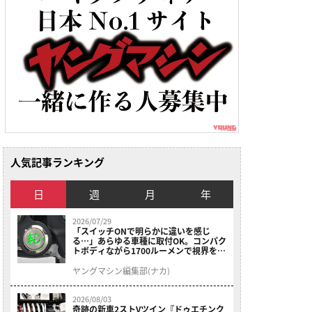
人気記事ランキング
日
週
月
年
2026/07/29
「スイッチONで明らかに違いを感じ
る…」あらゆる車種に取付OK。コンパク
トボディながら1700ルーメンで視界を確
保する［デイトナ・LEDフォグランプユ
ニット プレシャスレイ スモール］
ヤングマシン編集部(ナカ)
2026/08/03
奇跡の新車2ストVツイン『ドゥエチンク