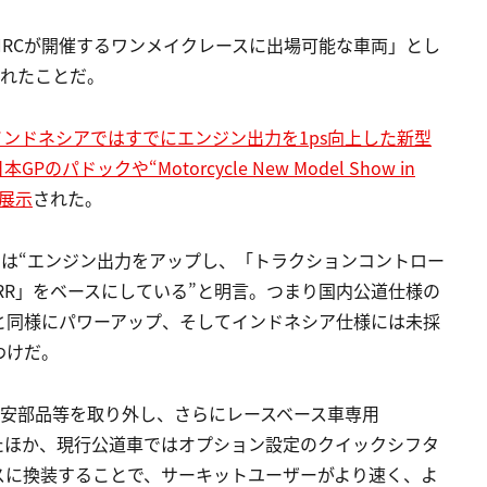
RCが開催するワンメイクレースに出場可能な車両」とし
されたことだ。
インドネシアではすでにエンジン出力を1ps向上した新型
本GPのパドックや“Motorcycle New Model Show in
行展示
された。
ス車」は“エンジン出力をアップし、「トラクションコントロー
50RR」をベースにしている”と明言。つまり国内公道仕様の
と同様にパワーアップ、そしてインドネシア仕様には未採
わけだ。
な保安部品等を取り外し、さらにレースベース車専用
たほか、現行公道車ではオプション設定のクイックシフタ
スに換装することで、サーキットユーザーがより速く、よ