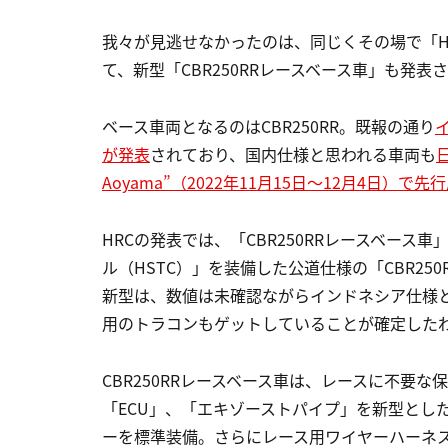
我々が見逃せなかったのは、同じくその場で「H
て、新型「CBR250RRレースベース車」も発表
ベース車両となるのはCBR250RR。既報の通り
が発表
されており、国内仕様と思われる車両も
日
Aoyama”（2022年11月15日～12月4日）で先
HRCの発表では、「CBR250RRレースベー
ル（HSTC）」を装備した公道仕様の「CBR2
新型は、数値は未確認ながらインドネシア仕様
用のトラコンもゲットしていることが確定した
CBR250RRレースベース車は、レースに不要
「ECU」、「エキゾーストパイプ」を新型とし
ーを標準装備。さらにレース用ワイヤーハーネ