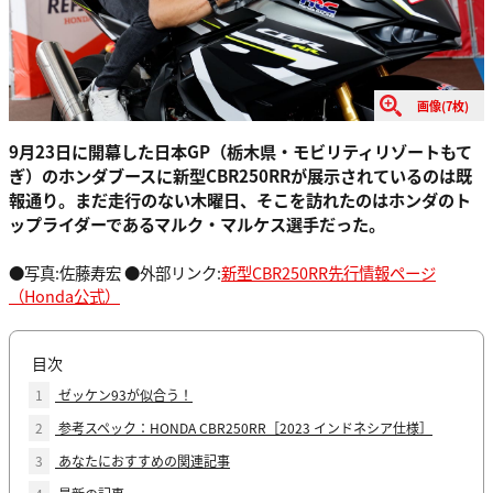
画像(7枚)
9月23日に開幕した日本GP（栃木県・モビリティリゾートもて
ぎ）のホンダブースに新型CBR250RRが展示されているのは既
報通り。まだ走行のない木曜日、そこを訪れたのはホンダのト
ップライダーであるマルク・マルケス選手だった。
●写真:佐藤寿宏 ●外部リンク:
新型CBR250RR先行情報ページ
（Honda公式）
目次
1
ゼッケン93が似合う！
2
参考スペック：HONDA CBR250RR［2023 インドネシア仕様］
3
あなたにおすすめの関連記事