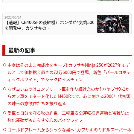
2022/06/24
【速報】CB400SFの後継機?! ホンダが4気筒500
を開発中、カワサキの…
最新の記事
中身はそのまま完成度をキープ! カワサキNinja 250が2027年モデ
ルとして価格据え置きの72万6000円で登場。新色「パールロボテ
ィックホワイト」でシックにイメチェン
なぜヨシムラはコンプリート車を作り続けたのか? ハヤブサX-1か
らオフ車をモタード化したM450Rまで、心に刺さる2000年代初頭
の珠玉の意欲作たちを振り返る
愛車と自分を守る秋の約束。二輪車安全運転推進運動と盗難防止
強化運動がもたらす安心のバイクライフ
ゴールドフレームからシックな黒へ! カワサキのミドルスーパーネ