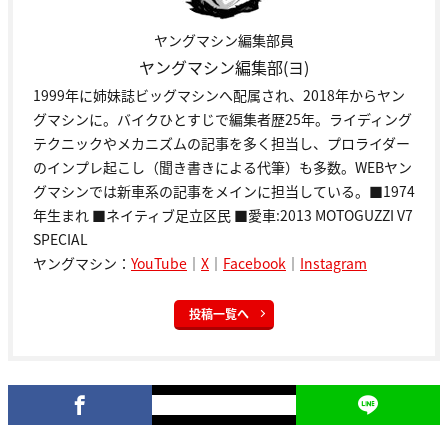
ヤングマシン編集部員
ヤングマシン編集部(ヨ)
1999年に姉妹誌ビッグマシンへ配属され、2018年からヤン
グマシンに。バイクひとすじで編集者歴25年。ライディング
テクニックやメカニズムの記事を多く担当し、プロライダー
のインプレ起こし（聞き書きによる代筆）も多数。WEBヤン
グマシンでは新車系の記事をメインに担当している。■1974
年生まれ ■ネイティブ足立区民 ■愛車:2013 MOTOGUZZI V7
SPECIAL
ヤングマシン：
YouTube
｜
X
｜
Facebook
｜
Instagram
投稿一覧へ