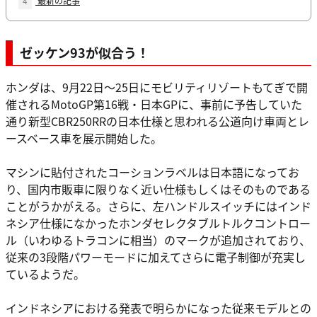
4
最新の記事
ゼッケン93が似合う！
ホンダは、9月22日～25日にモビリティリゾートもてぎで開
催されるMotoGP第16戦・日本GPに、事前に予告していた
通り新型CBR250RRの日本仕様と思われる公道向け車両とレ
ースベース車を展示開始した。
マシンに貼付されたコーションラベルは日本語になってお
り、国内市販車に限りなく近い仕様もしくはそのものである
ことがうかがえる。さらに、左ハンドルスイッチにはインド
ネシア仕様になかったホンダセレクタブルトルクコントロー
ル（いわゆるトラコンに相当）のマークが追加されており、
従来の3段階パワーモードに加えてさらに電子制御が充実し
ているようだ。
インドネシアにおける発表で明らかになった従来モデルとの