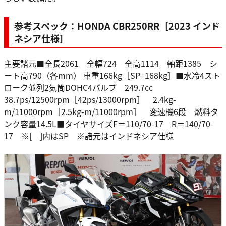
参考スペック：HONDA CBR250RR［2023 インド
ネシア仕様］
主要諸元■全長2061 全幅724 全高1114 軸距1385 シ
ート高790（各mm） 車重166kg［SP=168kg］■水冷4スト
ローク並列2気筒DOHC4バルブ 249.7cc
38.7ps/12500rpm［42ps/13000rpm］ 2.4kg-
m/11000rpm［2.5kg-m/11000rpm］ 変速機6段 燃料タ
ンク容量14.5L■タイヤサイズF＝110/70-17 R＝140/70-
17 ※[ ]内はSP ※諸元はインドネシア仕様