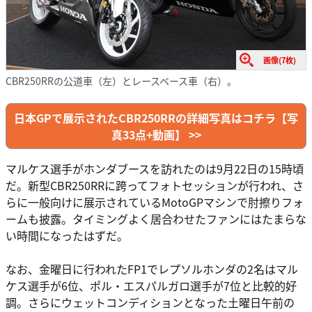
画像(7枚)
CBR250RRの公道車（左）とレースベース車（右）。
日本GPで展示されたCBR250RRの詳細写真はコチラ【写
真33点+動画】 >>
マルケス選手がホンダブースを訪れたのは9月22日の15時頃
だ。新型CBR250RRに跨ってフォトセッションが行われ、さ
らに一般向けに展示されているMotoGPマシンで肘擦りフォ
ームも披露。タイミングよく居合わせたファンにはたまらな
い時間になったはずだ。
なお、金曜日に行われたFP1でレプソルホンダの2名はマル
ケス選手が6位、ポル・エスパルガロ選手が7位と比較的好
調。さらにウェットコンディションとなった土曜日午前の