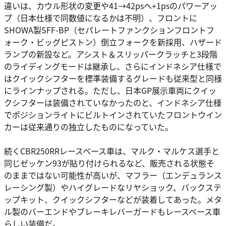
違いは、カウル形状の変更や41→42psへ+1psのパワーアッ
プ（日本仕様で同数値になるかは不明）、フロントに
SHOWA製SFF-BP（セパレートファンクションフロントフ
ォーク・ビッグピストン）倒立フォークを新採用、ハザード
ランプの新設など。アシスト＆スリッパークラッチと3段階
のライディングモードは継承し、さらにインドネシア仕様で
はクイックシフターを標準装備するグレードも従来型と同様
にラインナップされる。ただし、日本GP展示車両にクイッ
クシフターは装備されていなかったのと、インドネシア仕様
でポジションライトにビルトインされていたフロントウイン
カーは従来通りの独立したものになっていた。
続くCBR250RRレースベース車は、マルク・マルケス選手と
同じゼッケン93が貼り付けられるなど、販売される状態そ
のままではない可能性が高いが、マフラー（エンデュランス
レーシング製）やハイグレードなリヤショック、バックステ
ップキット、クイックシフターなどが装着してあった。メタ
ル製のバーエンドやブレーキレバーガードもレースベース車
らしい装備だ。