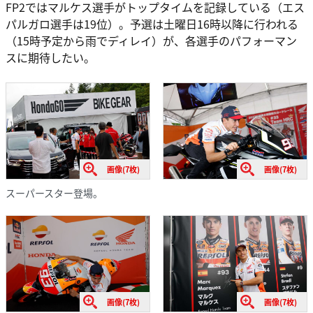
FP2ではマルケス選手がトップタイムを記録している（エス
パルガロ選手は19位）。予選は土曜日16時以降に行われる
（15時予定から雨でディレイ）が、各選手のパフォーマン
スに期待したい。
画像(7枚)
画像(7枚)
スーパースター登場。
画像(7枚)
画像(7枚)