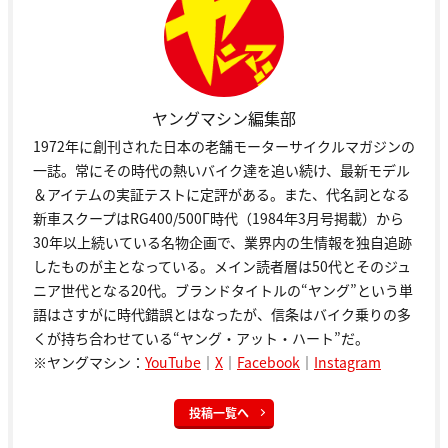
ヤングマシン編集部
1972年に創刊された日本の老舗モーターサイクルマガジンの
一誌。常にその時代の熱いバイク達を追い続け、最新モデル
＆アイテムの実証テストに定評がある。また、代名詞となる
新車スクープはRG400/500Γ時代（1984年3月号掲載）から
30年以上続いている名物企画で、業界内の生情報を独自追跡
したものが主となっている。メイン読者層は50代とそのジュ
ニア世代となる20代。ブランドタイトルの“ヤング”という単
語はさすがに時代錯誤とはなったが、信条はバイク乗りの多
くが持ち合わせている“ヤング・アット・ハート”だ。
※ヤングマシン：
YouTube
｜
X
｜
Facebook
｜
Instagram
投稿一覧へ