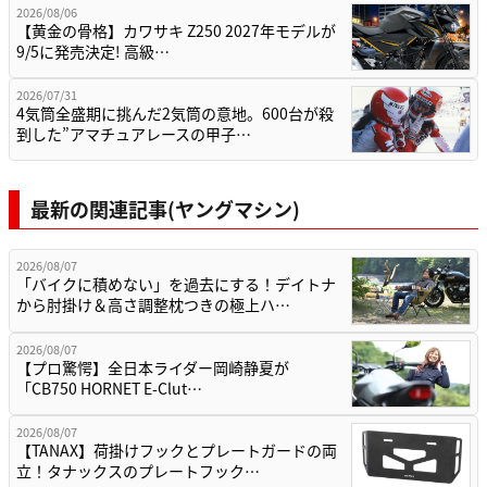
2026/08/06
【黄金の骨格】カワサキ Z250 2027年モデルが
9/5に発売決定! 高級…
2026/07/31
4気筒全盛期に挑んだ2気筒の意地。600台が殺
到した”アマチュアレースの甲子…
最新の関連記事(ヤングマシン)
2026/08/07
「バイクに積めない」を過去にする！デイトナ
から肘掛け＆高さ調整枕つきの極上ハ…
2026/08/07
【プロ驚愕】全日本ライダー岡崎静夏が
「CB750 HORNET E-Clut…
2026/08/07
【TANAX】荷掛けフックとプレートガードの両
立！タナックスのプレートフック…