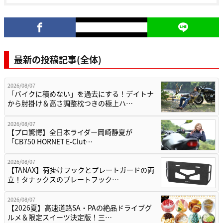
最新の投稿記事(全体)
2026/08/07
「バイクに積めない」を過去にする！デイトナ
から肘掛け＆高さ調整枕つきの極上ハ…
2026/08/07
【プロ驚愕】全日本ライダー岡崎静夏が
「CB750 HORNET E-Clut…
2026/08/07
【TANAX】荷掛けフックとプレートガードの両
立！タナックスのプレートフック…
2026/08/07
【2026夏】高速道路SA・PAの絶品ドライブグ
ルメ＆限定スイーツ決定版！三…