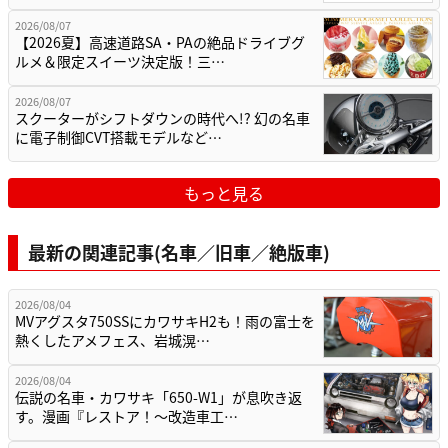
2026/08/07
【2026夏】高速道路SA・PAの絶品ドライブグ
ルメ＆限定スイーツ決定版！三…
2026/08/07
スクーターがシフトダウンの時代へ!? 幻の名車
に電子制御CVT搭載モデルなど…
もっと見る
最新の関連記事(名車／旧車／絶版車)
2026/08/04
MVアグスタ750SSにカワサキH2も！雨の富士を
熱くしたアメフェス、岩城滉…
2026/08/04
伝説の名車・カワサキ「650-W1」が息吹き返
す。漫画『レストア！～改造車工…