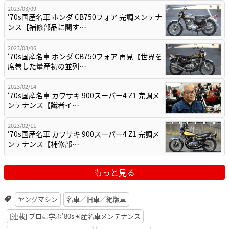
2023/03/09
‘70s国産名車 ホンダ CB750フォア 完調メンテナ
ンス【補修部品に関す…
2023/03/06
‘70s国産名車 ホンダ CB750フォア 再見【世界を
席巻した量産初の並列…
2023/02/14
‘70s国産名車 カワサキ 900スーパー4 Z1 完調メ
ンテナンス【識者イ…
2023/02/11
‘70s国産名車 カワサキ 900スーパー4 Z1 完調メ
ンテナンス【補修部…
もっと見る
ヤングマシン
名車／旧車／絶版車
[連載] プロに学ぶ'80s国産名車メンテナンス