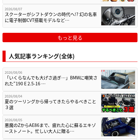
2026/08/07
スクーターがシフトダウンの時代へ!? 幻の名車
に電子制御CVT搭載モデルなど…
もっと見る
人気記事ランキング(全体)
2026/08/06
「いくらなんでも大げさ過ぎ…」BMWに嘲笑さ
れた“190 E 2.5-16 …
2026/08/04
夏のツーリングから帰ってきたらやるべきこと
３選
2026/08/05
悪魔のZからAE86まで、疲れた心に蘇るエキゾ
ーストノート。忙しい大人に贈る…