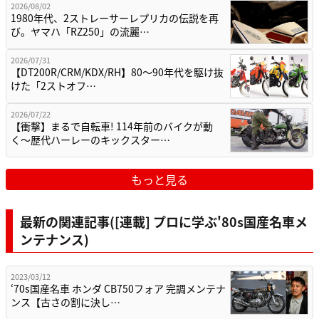
2026/08/02
1980年代、2ストレーサーレプリカの伝説を再
び。ヤマハ「RZ250」の流麗…
2026/07/31
【DT200R/CRM/KDX/RH】80〜90年代を駆け抜
けた「2ストオフ…
2026/07/22
【衝撃】まるで自転車! 114年前のバイクが動
く〜歴代ハーレーのキックスター…
もっと見る
最新の関連記事([連載] プロに学ぶ'80s国産名車メ
ンテナンス)
2023/03/12
‘70s国産名車 ホンダ CB750フォア 完調メンテナ
ンス【古さの割に決し…