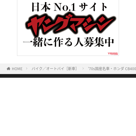
HOME
バイク／オートバイ［新車］
‘70s国産名車・ホンダ CB
ヤングマシンとは？
ご利用案内
執筆／編集メンバー
プライバシーポリシー
運営会社
お問い合せ
Copyright ©
NAIGAI PUBLISHING CO.,LTD.
All rights reserved.