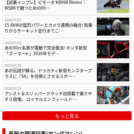
【試乗インプレ】ビモータ KB998 Rimini｜
WSBKで勝つための69…
2026/07/29
15.8kWの猛烈パワーとカメラ連携の融合! 街乗
りからサーキット走行までこ…
2026/07/28
あの50cc名車が電動で完全復活! ホンダ新型
「ズーマーe:」2026年モデ…
2026/07/28
あの伝説が蘇る。ドゥカティ新型モンスタープ
ラスに「S4」を彷彿とさせるスポー…
2026/07/27
アシスト＆スリッパークラッチ初搭載で乗りや
すさ倍増。 ロイヤルエンフィールド…
もっと見る
最新の関連記事(ヤングマシン)