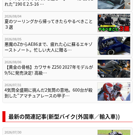
れた“190 E 2.5-16 …
2026/08/04
夏のツーリングから帰ってきたらやるべきこと
３選
2026/08/05
悪魔のZからAE86まで、疲れた心に蘇るエキゾ
ーストノート。忙しい大人に贈る…
2026/08/06
【黄金の骨格】カワサキ Z250 2027年モデルが
9/5に発売決定! 高級…
2026/07/31
4気筒全盛期に挑んだ2気筒の意地。600台が殺
到した”アマチュアレースの甲子…
最新の関連記事(新型バイク(外国車／輸入車))
2026/07/30