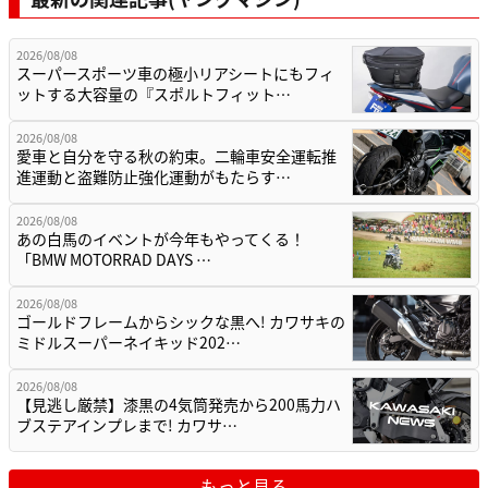
2026/08/08
スーパースポーツ車の極小リアシートにもフィ
ットする大容量の『スポルトフィット…
2026/08/08
愛車と自分を守る秋の約束。二輪車安全運転推
進運動と盗難防止強化運動がもたらす…
2026/08/08
あの白馬のイベントが今年もやってくる！
「BMW MOTORRAD DAYS …
2026/08/08
ゴールドフレームからシックな黒へ! カワサキの
ミドルスーパーネイキッド202…
2026/08/08
【見逃し厳禁】漆黒の4気筒発売から200馬力ハ
ブステアインプレまで! カワサ…
もっと見る