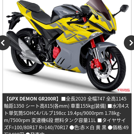
【GPX DEMON GR200R】
■全長2020 全幅747 全高1145
軸距1350 シート高815(各mm) 車重155kg(装備) ■水冷4ス
ト単気筒SOHC4バルブ198cc 19.4ps/9000rpm 1.78kg-
m/7500rpm 変速機6段 燃料タンク容量11L ■タイヤサイ
ズF=100/80R17 R=140/70R17 ●色:赤×白 黄 黒 ●価格:49