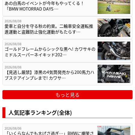
あの白馬のイベントが今年もやってくる！
「BMW MOTORRAD DAYS …
2026/08/08
愛車と自分を守る秋の約束。二輪車安全運転推
進運動と盗難防止強化運動がもたらす…
2026/08/08
ゴールドフレームからシックな黒へ! カワサキの
ミドルスーパーネイキッド202…
2026/08/08
【見逃し厳禁】漆黒の4気筒発売から200馬力ハ
ブステアインプレまで! カワサ…
もっと見る
人気記事ランキング(全体)
2026/08/06
「いくらなんでも大げさ過ぎ…」BMWに嘲笑さ