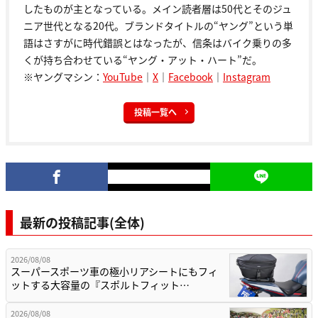
したものが主となっている。メイン読者層は50代とそのジュ
ニア世代となる20代。ブランドタイトルの“ヤング”という単
語はさすがに時代錯誤とはなったが、信条はバイク乗りの多
くが持ち合わせている“ヤング・アット・ハート”だ。
※ヤングマシン：
YouTube
｜
X
｜
Facebook
｜
Instagram
投稿一覧へ
最新の投稿記事(全体)
2026/08/08
スーパースポーツ車の極小リアシートにもフィ
ットする大容量の『スポルトフィット…
2026/08/08