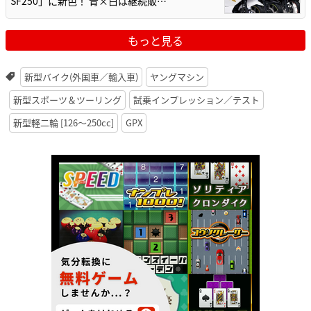
SF250」に新色！ 青×白は継続販…
もっと見る
新型バイク(外国車／輸入車)
ヤングマシン
新型スポーツ＆ツーリング
試乗インプレッション／テスト
新型軽二輪 [126〜250cc]
GPX