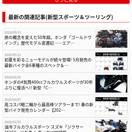
最新の関連記事(新型スポーツ＆ツーリング)
2026/05/13
旅の概念を変えた50年超。ホンダ「ゴールドウ
イング」歴代モデル変遷記——エア…
2026/05/11
初夏を彩るニューモデルが続々登場! 5月発売の
最新バイク全6車種のスペック＆…
2026/03/20
ホンダの4気筒400ccフルカウルスポーツが30年
ぶりに復活へ!! 新型「C…
2026/03/07
高コスパ軽二輪から最高峰ツアラーまで! 春の新
型バイク発売カレンダー【202…
2026/02/25
油冷フルカウルスポーツ スズキ「ジクサー