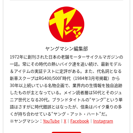
ヤングマシン編集部
1972年に創刊された日本の老舗モーターサイクルマガジンの
一誌。常にその時代の熱いバイク達を追い続け、最新モデル
＆アイテムの実証テストに定評がある。また、代名詞となる
新車スクープはRG400/500Γ時代（1984年3月号掲載）から
30年以上続いている名物企画で、業界内の生情報を独自追跡
したものが主となっている。メイン読者層は50代とそのジュ
ニア世代となる20代。ブランドタイトルの“ヤング”という単
語はさすがに時代錯誤とはなったが、信条はバイク乗りの多
くが持ち合わせている“ヤング・アット・ハート”だ。
※ヤングマシン：
YouTube
｜
X
｜
Facebook
｜
Instagram