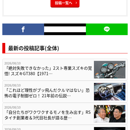
投稿一覧へ
最新の投稿記事(全体)
2026/08/10
「絶対失敗できなかった」2スト専業スズキの覚
悟! スズキGT380【1971…
2026/08/10
「これほど理性がブッ飛んだクルマはない」恐
怖の電子制御ゼロ！ 21年前の伝説…
2026/08/10
「自分たちがワクワクするモノを生み出す」RS
タイチ創業者＆3代目社長が語る歴…
2026/08/10