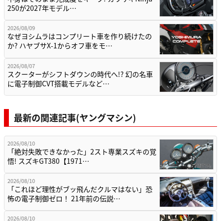
250が2027年モデル…
2026/08/09
なぜヨシムラはコンプリート車を作り続けたの
か? ハヤブサX-1からオフ車をモ…
2026/08/07
スクーターがシフトダウンの時代へ!? 幻の名車
に電子制御CVT搭載モデルなど…
最新の関連記事(ヤングマシン)
2026/08/10
「絶対失敗できなかった」2スト専業スズキの覚
悟! スズキGT380【1971…
2026/08/10
「これほど理性がブッ飛んだクルマはない」恐
怖の電子制御ゼロ！ 21年前の伝説…
2026/08/10