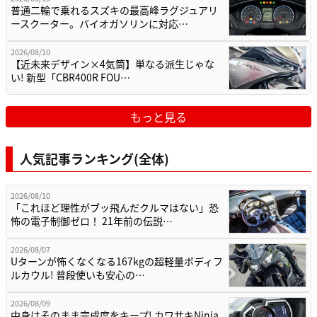
普通二輪で乗れるスズキの最高峰ラグジュアリ
ースクーター。バイオガソリンに対応…
2026/08/10
【近未来デザイン×4気筒】単なる派生じゃな
い! 新型「CBR400R FOU…
もっと見る
人気記事ランキング(全体)
2026/08/10
「これほど理性がブッ飛んだクルマはない」恐
怖の電子制御ゼロ！ 21年前の伝説…
2026/08/07
Uターンが怖くなくなる167kgの超軽量ボディフ
ルカウル! 普段使いも安心の…
2026/08/09
中身はそのまま完成度をキープ! カワサキNinja