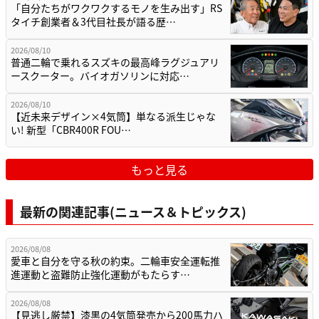
「自分たちがワクワクするモノを生み出す」RS
タイチ創業者＆3代目社長が語る歴…
2026/08/10
普通二輪で乗れるスズキの最高峰ラグジュアリ
ースクーター。バイオガソリンに対応…
2026/08/10
【近未来デザイン×4気筒】単なる派生じゃな
い! 新型「CBR400R FOU…
もっと見る
最新の関連記事(ニュース＆トピックス)
2026/08/08
愛車と自分を守る秋の約束。二輪車安全運転推
進運動と盗難防止強化運動がもたらす…
2026/08/08
【見逃し厳禁】漆黒の4気筒発売から200馬力ハ