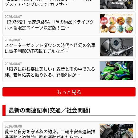
ブステアインプレまで! カワサ…
2026/08/07
【2026夏】高速道路SA・PAの絶品ドライブグ
ルメ＆限定スイーツ決定版！三…
2026/08/07
スクーターがシフトダウンの時代へ!? 幻の名車
に電子制御CVT搭載モデルなど…
2026/08/07
「限界に挑む姿は美しい」轟音と雨の中で光る
絆。若月佑美と振り返る、鈴鹿8耐が…
もっと見る
最新の関連記事(交通／社会問題)
2026/08/08
愛車と自分を守る秋の約束。二輪車安全運転推
進運動と盗難防止強化運動がもたらす…