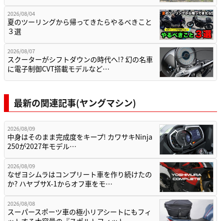
2026/08/04
夏のツーリングから帰ってきたらやるべきこと
３選
2026/08/07
スクーターがシフトダウンの時代へ!? 幻の名車
に電子制御CVT搭載モデルなど…
最新の関連記事(ヤングマシン)
2026/08/09
中身はそのまま完成度をキープ! カワサキNinja
250が2027年モデル…
2026/08/09
なぜヨシムラはコンプリート車を作り続けたの
か? ハヤブサX-1からオフ車をモ…
2026/08/08
スーパースポーツ車の極小リアシートにもフィ
ットする大容量の『スポルトフィット…