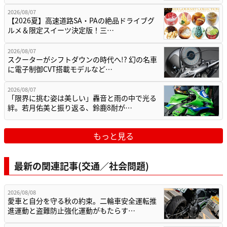
2026/08/07
【2026夏】高速道路SA・PAの絶品ドライブグ
ルメ＆限定スイーツ決定版！三…
2026/08/07
スクーターがシフトダウンの時代へ!? 幻の名車
に電子制御CVT搭載モデルなど…
2026/08/07
「限界に挑む姿は美しい」轟音と雨の中で光る
絆。若月佑美と振り返る、鈴鹿8耐が…
もっと見る
最新の関連記事(交通／社会問題)
2026/08/08
愛車と自分を守る秋の約束。二輪車安全運転推
進運動と盗難防止強化運動がもたらす…