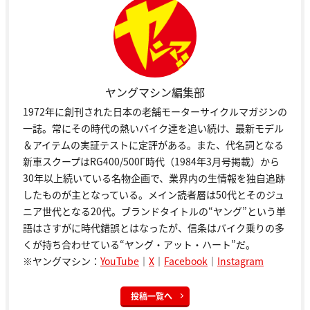
ヤングマシン編集部
1972年に創刊された日本の老舗モーターサイクルマガジンの
一誌。常にその時代の熱いバイク達を追い続け、最新モデル
＆アイテムの実証テストに定評がある。また、代名詞となる
新車スクープはRG400/500Γ時代（1984年3月号掲載）から
30年以上続いている名物企画で、業界内の生情報を独自追跡
したものが主となっている。メイン読者層は50代とそのジュ
ニア世代となる20代。ブランドタイトルの“ヤング”という単
語はさすがに時代錯誤とはなったが、信条はバイク乗りの多
くが持ち合わせている“ヤング・アット・ハート”だ。
※ヤングマシン：
YouTube
｜
X
｜
Facebook
｜
Instagram
投稿一覧へ