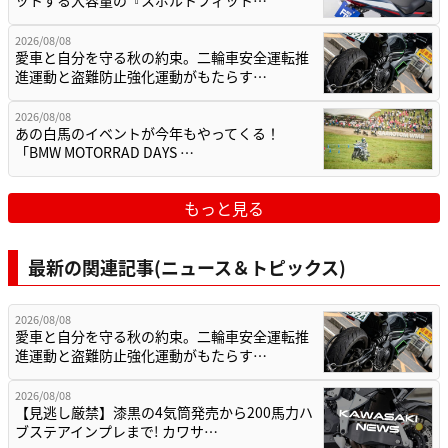
2026/08/08
愛車と自分を守る秋の約束。二輪車安全運転推
進運動と盗難防止強化運動がもたらす…
2026/08/08
あの白馬のイベントが今年もやってくる！
「BMW MOTORRAD DAYS …
もっと見る
最新の関連記事(ニュース＆トピックス)
2026/08/08
愛車と自分を守る秋の約束。二輪車安全運転推
進運動と盗難防止強化運動がもたらす…
2026/08/08
【見逃し厳禁】漆黒の4気筒発売から200馬力ハ
ブステアインプレまで! カワサ…