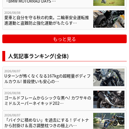
「BMW MOTORRAD DAYS …
2026/08/08
愛車と自分を守る秋の約束。二輪車安全運転推
進運動と盗難防止強化運動がもたらす…
もっと見る
人気記事ランキング(全体)
2026/08/07
Uターンが怖くなくなる167kgの超軽量ボディフ
ルカウル! 普段使いも安心の…
2026/08/08
ゴールドフレームからシックな黒へ! カワサキの
ミドルスーパーネイキッド202…
2026/08/07
「バイクに積めない」を過去にする！デイトナ
から肘掛け＆高さ調整枕つきの極上ハ…