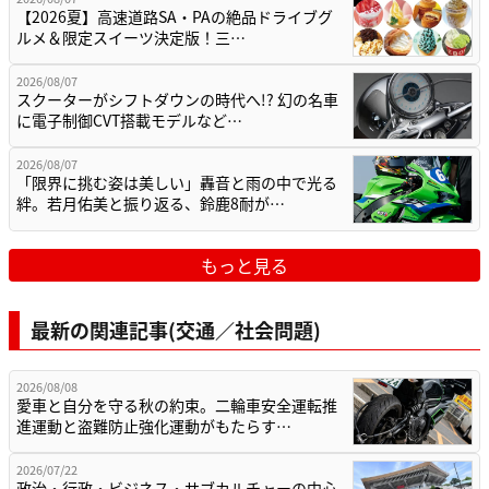
【2026夏】高速道路SA・PAの絶品ドライブグ
ルメ＆限定スイーツ決定版！三…
2026/08/07
スクーターがシフトダウンの時代へ!? 幻の名車
に電子制御CVT搭載モデルなど…
2026/08/07
「限界に挑む姿は美しい」轟音と雨の中で光る
絆。若月佑美と振り返る、鈴鹿8耐が…
もっと見る
最新の関連記事(交通／社会問題)
2026/08/08
愛車と自分を守る秋の約束。二輪車安全運転推
進運動と盗難防止強化運動がもたらす…
2026/07/22
政治・行政・ビジネス・サブカルチャーの中心