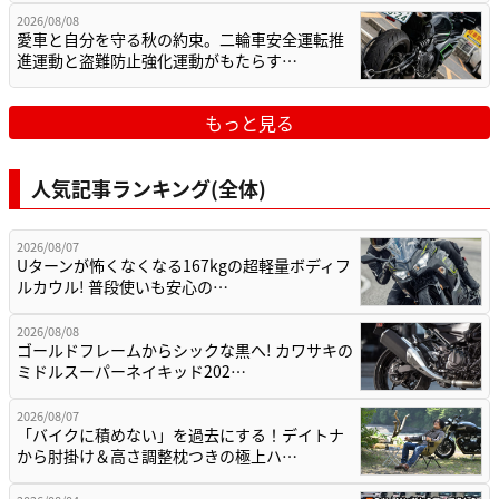
2026/08/08
愛車と自分を守る秋の約束。二輪車安全運転推
進運動と盗難防止強化運動がもたらす…
もっと見る
人気記事ランキング(全体)
2026/08/07
Uターンが怖くなくなる167kgの超軽量ボディフ
ルカウル! 普段使いも安心の…
2026/08/08
ゴールドフレームからシックな黒へ! カワサキの
ミドルスーパーネイキッド202…
2026/08/07
「バイクに積めない」を過去にする！デイトナ
から肘掛け＆高さ調整枕つきの極上ハ…