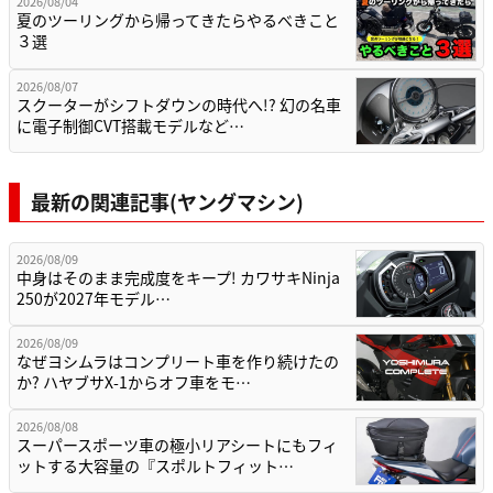
2026/08/04
夏のツーリングから帰ってきたらやるべきこと
３選
2026/08/07
スクーターがシフトダウンの時代へ!? 幻の名車
に電子制御CVT搭載モデルなど…
最新の関連記事(ヤングマシン)
2026/08/09
中身はそのまま完成度をキープ! カワサキNinja
250が2027年モデル…
2026/08/09
なぜヨシムラはコンプリート車を作り続けたの
か? ハヤブサX-1からオフ車をモ…
2026/08/08
スーパースポーツ車の極小リアシートにもフィ
ットする大容量の『スポルトフィット…