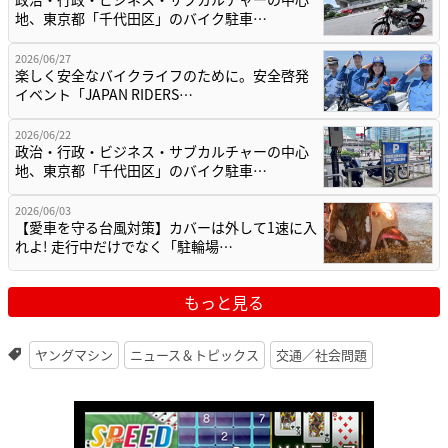
地、東京都「千代田区」のバイク駐車…
2026/06/27
楽しく安全なバイクライフのために。安全啓発
イベント「JAPAN RIDERS…
2026/06/22
政治・行政・ビジネス・サブカルチャーの中心
地、東京都「千代田区」のバイク駐車…
2026/06/03
【愛車を守る台風対策】カバーは外して1速に入
れよ! 走行中だけでなく「駐輪場…
もっと見る
ヤングマシン
ニュース＆トピックス
交通／社会問題