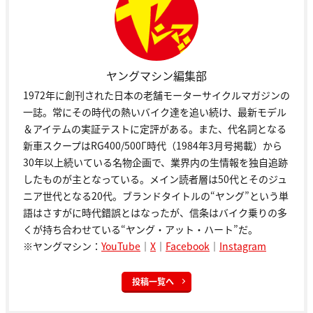
ヤングマシン編集部
1972年に創刊された日本の老舗モーターサイクルマガジンの
一誌。常にその時代の熱いバイク達を追い続け、最新モデル
＆アイテムの実証テストに定評がある。また、代名詞となる
新車スクープはRG400/500Γ時代（1984年3月号掲載）から
30年以上続いている名物企画で、業界内の生情報を独自追跡
したものが主となっている。メイン読者層は50代とそのジュ
ニア世代となる20代。ブランドタイトルの“ヤング”という単
語はさすがに時代錯誤とはなったが、信条はバイク乗りの多
くが持ち合わせている“ヤング・アット・ハート”だ。
※ヤングマシン：
YouTube
｜
X
｜
Facebook
｜
Instagram
投稿一覧へ