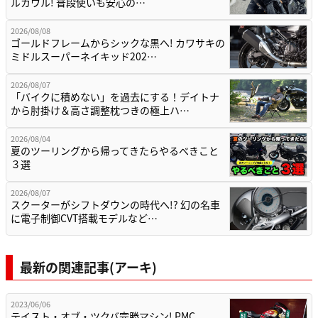
ルカウル! 普段使いも安心の…
2026/08/08
ゴールドフレームからシックな黒へ! カワサキの
ミドルスーパーネイキッド202…
2026/08/07
「バイクに積めない」を過去にする！デイトナ
から肘掛け＆高さ調整枕つきの極上ハ…
2026/08/04
夏のツーリングから帰ってきたらやるべきこと
３選
2026/08/07
スクーターがシフトダウンの時代へ!? 幻の名車
に電子制御CVT搭載モデルなど…
最新の関連記事(アーキ)
2023/06/06
テイスト・オブ・ツクバ完勝マシン! PMC