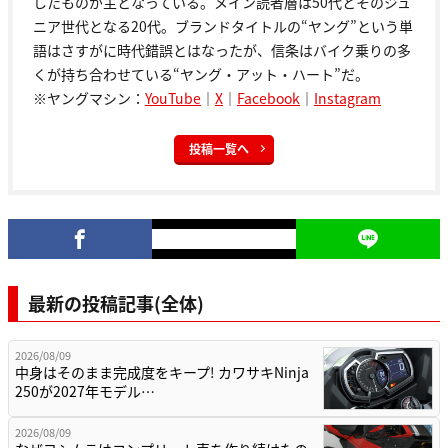
したものが主となっている。メイン読者層は50代とそのジュ
ニア世代となる20代。ブランドタイトルの“ヤング”という単
語はさすがに時代錯誤とはなったが、信条はバイク乗りの多
くが持ち合わせている“ヤング・アット・ハート”だ。
※ヤングマシン：
YouTube
｜
X
｜
Facebook
｜
Instagram
投稿一覧へ
最新の投稿記事(全体)
2026/08/09
中身はそのまま完成度をキープ! カワサキNinja
250が2027年モデル…
2026/08/09