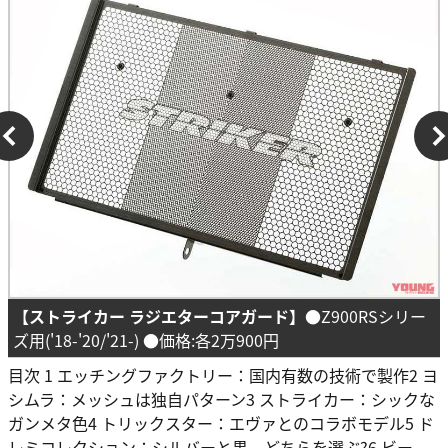
【ストライカー ラジエターコアガード】
●Z900RSシリー
ズ用('18-'20/'21-) ●価格:各2万900円
目次 1 エッチングファクトリー：国内有数の技術で製作2 ヨ
シムラ：メッシュは独自パターン3 ストライカー：シックな
ガンメタ色4 トリックスター：エヴァとのコラボモデル5 ド
レミコレクション：シルバーと黒、どちらを選ぶ?6 ビー