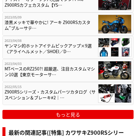
Z900RSカフェカスタム【YS…
2023/05/09
漆黒メッキで華やかに! アーキ Z900RSカスタ
ム”ブルーサテ…
2023/04/08
ヤンマシ的ホットアイテムピックアップ×9選
〈アライヘルメット／SHOEI／D…
2023/04/03
MTベースのRZ250?! 超厳選、注目カスタムマシ
ン10選【東京モーターサ…
2022/05/15
Z900RSシリーズ・カスタムパーツカタログ〈サ
スペンション＆ブレーキ#2｜…
もっと見る
最新の関連記事([特集] カワサキZ900RSシリー