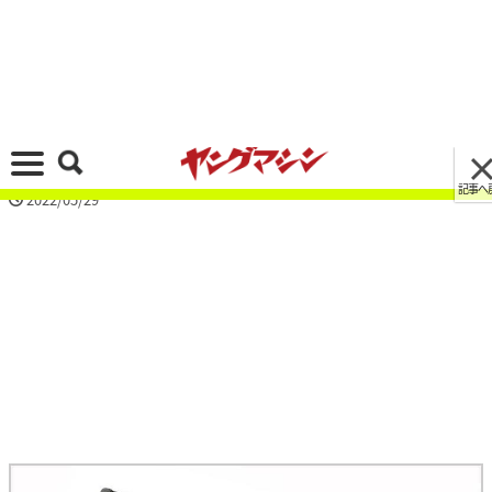
記事へ戻る
[画像 No.3/8]Z900RSシリーズ・カスタムパーツ
カタログ〈ラジエターガード｜エッチングファク
トリー／ヨシムラetc.〉
2022/05/29