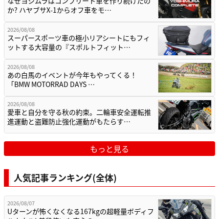
なぜヨシムラはコンプリート車を作り続けたの
か? ハヤブサX-1からオフ車をモ…
2026/08/08
スーパースポーツ車の極小リアシートにもフィ
ットする大容量の『スポルトフィット…
2026/08/08
あの白馬のイベントが今年もやってくる！
「BMW MOTORRAD DAYS …
2026/08/08
愛車と自分を守る秋の約束。二輪車安全運転推
進運動と盗難防止強化運動がもたらす…
もっと見る
人気記事ランキング(全体)
2026/08/07
Uターンが怖くなくなる167kgの超軽量ボディフ