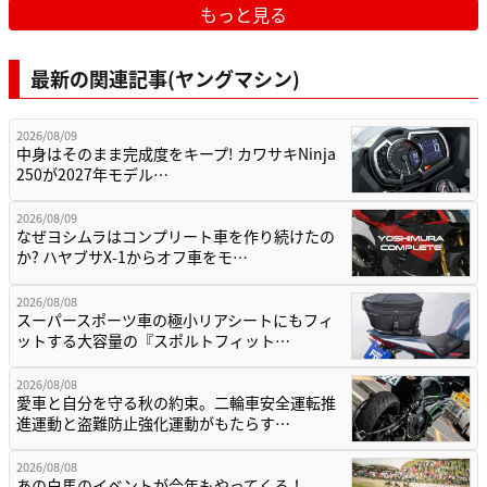
もっと見る
最新の関連記事(ヤングマシン)
2026/08/09
中身はそのまま完成度をキープ! カワサキNinja
250が2027年モデル…
2026/08/09
なぜヨシムラはコンプリート車を作り続けたの
か? ハヤブサX-1からオフ車をモ…
2026/08/08
スーパースポーツ車の極小リアシートにもフィ
ットする大容量の『スポルトフィット…
2026/08/08
愛車と自分を守る秋の約束。二輪車安全運転推
進運動と盗難防止強化運動がもたらす…
2026/08/08
あの白馬のイベントが今年もやってくる！