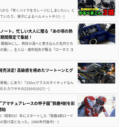
と疲れから「早くバイクをガレージにしまいたい」と
ていたり、発汗によるヘルメットやジ[…]
トノート。忙しい大人に贈る「あの頃の熱
に期間限定で集結！
を鷲掴みにし、熱狂の渦へと巻き込んだ名作たち
の狼』。主人公・風吹裕矢が駆る「ロータス ヨ
5に発売決定! 高級感を極めたツートーンとグ
骨格」にあり! 「250ccクラスのネイキッドなん
ワサキのZ250の2027[…]
た”アマチュアレースの甲子園”鈴鹿4耐を彩
開始
80（昭和55）年にスタートした「鈴鹿4耐ロード
受け皿となった。1980年代後半[…]