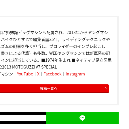
9年に姉妹誌ビッグマシンへ配属され、2018年からヤングマシ
。バイクひとすじで編集者歴25年。ライディングテクニックや
ニズムの記事を多く担当し、プロライダーのインプレ起こし
き書きによる代筆）も多数。WEBヤングマシンでは新車系の記
インに担当している。■1974年生まれ ■ネイティブ足立区民
2013 MOTOGUZZI V7 SPECIAL
グマシン：
YouTube
｜
X
｜
Facebook
｜
Instagram
投稿一覧へ