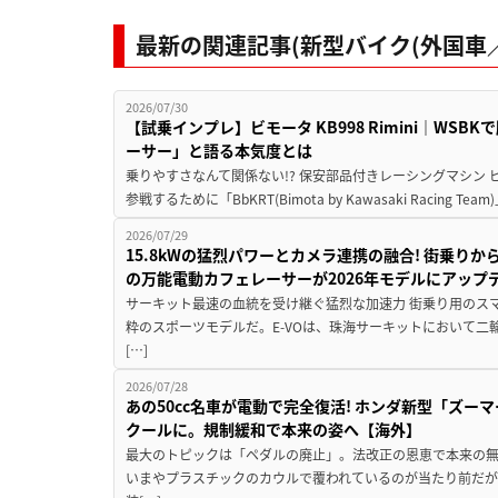
最新の関連記事(新型バイク(外国車／
2026/07/30
【試乗インプレ】ビモータ KB998 Rimini｜WS
ーサー」と語る本気度とは
乗りやすさなんて関係ない!? 保安部品付きレーシングマシン
参戦するために「BbKRT(Bimota by Kawasaki Racing Team
2026/07/29
15.8kWの猛烈パワーとカメラ連携の融合! 街乗り
の万能電動カフェレーサーが2026年モデルにアップ
サーキット最速の血統を受け継ぐ猛烈な加速力 街乗り用のス
粋のスポーツモデルだ。E-VOは、珠海サーキットにおいて
[…]
2026/07/28
あの50cc名車が電動で完全復活! ホンダ新型「ズーマ
クールに。規制緩和で本来の姿へ【海外】
最大のトピックは「ペダルの廃止」。法改正の恩恵で本来の無
いまやプラスチックのカウルで覆われているのが当たり前だ