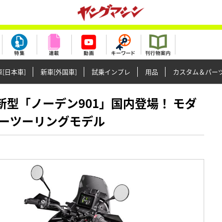
[日本車]
新車[外国車]
試乗インプレ
用品
カスタム＆パー
ーナ新型「ノーデン901」国内登場！ モダ
ーツーリングモデル