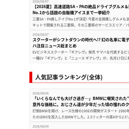
2026/08/07
【2026夏】高速道路SA・PAの絶品ドライブグル
No.1から話題の自販機アイスまで一挙紹介
三重SA・PA推しテイクNo.1が決定! 今夏の全国推しグルメ
キットで開催される三重県。その三重県のサービスエリア／パ
2026/08/07
スクーターがシフトダウンの時代へ!? 幻の名車に電
ハ注目ニュース総まとめ
EVビジネススクーター「ギアレヴ」発売 ヤマハを代表するビ
一種EV「ギアレヴ」と「ニュース ギアレヴ」が、先月17日に
人気記事ランキング(全体)
2026/08/06
「いくらなんでも大げさ過ぎ…」BMWに嘲笑された“190
意外な価格に。おじさん達が少年だった頃の憧れの
打倒BMWを掲げ、レース仕様の190Eの開発がスタート 19
たのはM3を投入したBMWでした。2.3リッターの直4から2.
2026/08/04