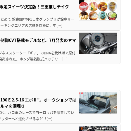
メ＆限定スイーツ決定版！三重推しテイク
もまとめて 鈴鹿8耐やF1日本グランプリが鈴鹿サー
ーキングエリアの店舗を対象に、中[…]
子制御CVT搭載モデルなど、7月発表のヤマ
ジネススクーター「ギア」のDNAを受け継ぐ原付
発売された。ホンダ製着脱式バッテリー[…]
 E 2.5-16 エボⅡ”。オークションでは
クルマを深堀り
80年代、ハコ車のレースでヨーロッパを席巻してい
5リッターへと進化させるなど「[…]