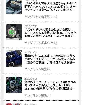
「いくらなんでも大げさ過ぎ…」BMWに
嘲笑された“190 E 2.5-16 エボⅡ”。オー
クションでは意外な価格に。おじさん達
が少年だった頃の憧れのクルマを深堀り
ヤングマシン編集部(ナカ)
2026/07/29
「スイッチONで明らかに違いを感じ
る…」あらゆる車種に取付OK。コンパク
トボディながら1700ルーメンで視界を確
保する［デイトナ・LEDフォグランプユ
ニット プレシャスレイ スモール］
ヤングマシン編集部(ナカ)
2026/08/05
悪魔のZからAE86まで、疲れた心に蘇る
エキゾーストノート。忙しい大人に贈る
「あの頃の熱狂」、名作コミック＆映画
の愛機たちが東京駅地下に期間限定で集
結！
ヤングマシン編集部
2026/08/05
驚異のスーパーチャージャー! 200馬力の
モンスターが再び。カワサキ「Z H2
SE」2027年モデルが9/5に価格据え置き
で発売
ヤングマシン編集部
2026/07/31