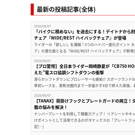
最新の投稿記事(全体)
2026/08/07
「バイクに積めない」を過去にする！デイトナから
チェア『WIDE/REST ハイバックチェア』が登場
ライダーの「欲しい」を凝縮！5つのハイパー進化ポイント 大ヒ
ア」の進化版となる『WIDE/REST ハイバックチェア』が新
2026/08/07
【プロ驚愕】全日本ライダー岡崎静夏が「CB750 HORNE
えた”電スロ協調シフトダウンの衝撃
滑らかシフトダウンにプロレーサーも嫉妬!? スポーツランド
季初レースを、表彰台圏内まで一歩届かず4位で終えた直後、最新モデ
2026/08/07
【TANAX】荷掛けフックとプレートガードの両立
載の悩みを解決！
ナンバープレートを利用して積載力アップ！ リアシートやキ
けポイントとして活用できるのがタナックスの「プレートフ
定[…]