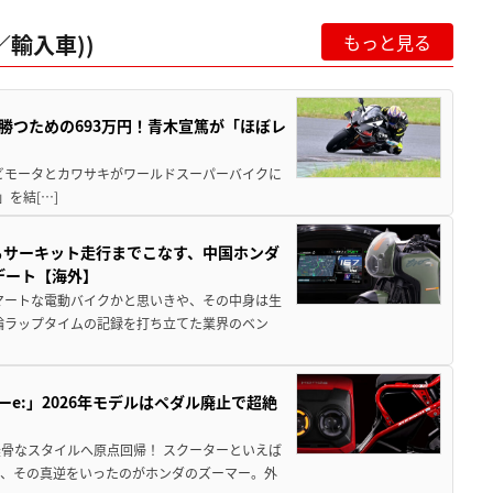
輸入車))
もっと見る
BKで勝つための693万円！青木宣篤が「ほぼレ
 ビモータとカワサキがワールドスーパーバイクに
)」を結[…]
からサーキット走行までこなす、中国ホンダ
デート【海外】
マートな電動バイクかと思いきや、その中身は生
二輪ラップタイムの記録を打ち立てた業界のベン
ーe:」2026年モデルはペダル廃止で超絶
骨なスタイルへ原点回帰！ スクーターといえば
が、その真逆をいったのがホンダのズーマー。外