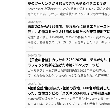
夏のツーリングから帰ってきたらやるべきこと３選
Screenshot 真夏のツーリングを終えて帰宅すると、暑さ
思うものです。しかし、走行直後のバイクには虫汚れが付着し
2026/08/05
悪魔のZからAE86まで、疲れた心に蘇るエキゾース
狂」、名作コミック＆映画の愛機たちが東京駅地下
記憶の底に眠る「あの相棒」たちとの再会 かつて、我々の心
がある。熱狂的なスーパーカーブームを牽引した『サーキット
[…]
2026/08/06
【黄金の骨格】カワサキ Z250 2027年モデルが9/
ラフィック刷新を遂げた本格250ccスポーツだ
ゴールドフレームが魅せる圧倒的色気! 2026年型との違いは「
て、どれも似たようなものだ」などと侮るなかれ。今回発表されたカ
2026/07/31
4気筒全盛期に挑んだ2気筒の意地。600台が殺到し
った、女性コンビの「スズキGSX400E」が特別展示
600台が夢を追った”アマチュアの甲子園”と彼女たちの夏 19
レース」は、またたく間にバイクブームに沸く若者たちの情熱の