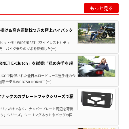
もっと見る
肘掛け＆高さ調整枕つきの極上ハイバック
ット作「WIDE/REST（ワイドレスト）チェ
発売！バイク乗りのツボを熟知した[…]
T E-Clutch」を試乗! “私の左手を超
SUGOで開催された全日本ロードレース選手権の今
ルのCB750 HORNET […]
！タナックスのプレートフックシリーズで積
ャリアだけでなく、ナンバープレート周辺を荷掛
ック」シリーズ。ツーリングネットやバッグの固