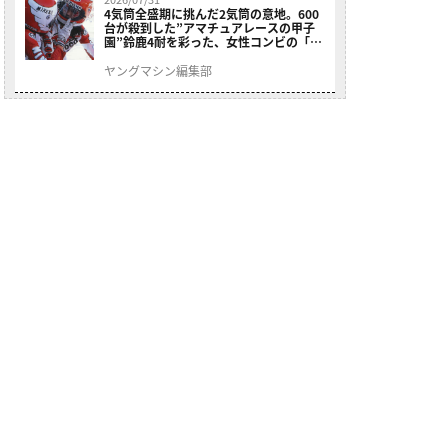
4気筒全盛期に挑んだ2気筒の意地。600
台が殺到した”アマチュアレースの甲子
園”鈴鹿4耐を彩った、女性コンビの「ス
ズキGSX400E」が特別展示開始
ヤングマシン編集部