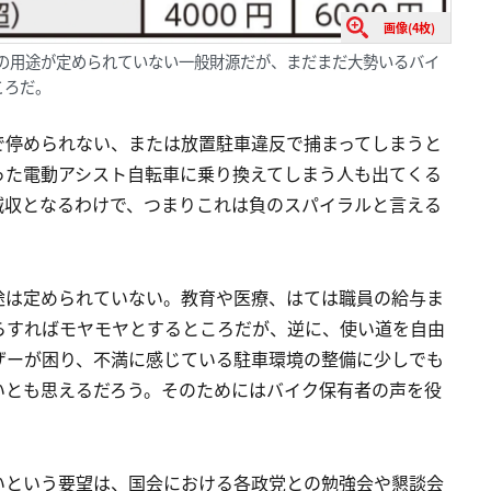
画像(4枚)
用の用途が定められていない一般財源だが、まだまだ大勢いるバイ
ころだ。
で停められない、または放置駐車違反で捕まってしまうと
った電動アシスト自転車に乗り換えてしまう人も出てくる
減収となるわけで、つまりこれは負のスパイラルと言える
途は定められていない。教育や医療、はては職員の給与ま
らすればモヤモヤとするところだが、逆に、使い道を自由
ザーが困り、不満に感じている駐車環境の整備に少しでも
いとも思えるだろう。そのためにはバイク保有者の声を役
。
いという要望は、国会における各政党との勉強会や懇談会