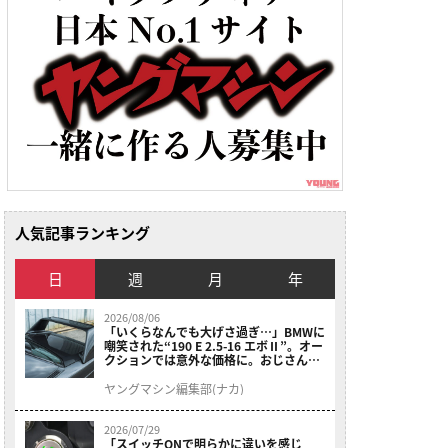
人気記事ランキング
日
週
月
年
2026/08/06
「いくらなんでも大げさ過ぎ…」BMWに
嘲笑された“190 E 2.5-16 エボⅡ”。オー
クションでは意外な価格に。おじさん達
が少年だった頃の憧れのクルマを深堀り
ヤングマシン編集部(ナカ)
2026/07/29
「スイッチONで明らかに違いを感じ