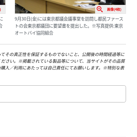
)
画像(4枚)
に
9月30日(金)には東京都議会議事堂を訪問し都民ファース
合
トの会東京都議団に要望書を提出した。※写真提供:東京
オートバイ協同組合
ってその真正性を保証するものでないこと、公開後の時間経過等に
ください。※掲載されている製品等について、当サイトがその品質
の購入／利用にあたっては自己責任にてお願いします。※特別な表