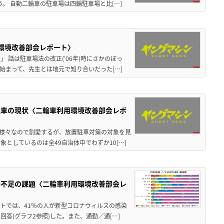
。 自動二輪車の駐車場は四輪駐車場と比[…]
環境改善部会レポート〉
話は駐車場法の改正('06年)時にさかのぼっ
始まって、先生とは地元で知り合いだった[…]
駐車の現状〈二輪車利用環境改善部会レポ
は様々なので割愛するが、放置駐車対策の対象を見
としているのは全49自治体中でわずか10[…]
場不足の課題〈二輪車利用環境改善部会レ
ートでは、41％の人が新型コロナウィルスの感染
答(グラフ2参照)した。また、通勤／通[…]