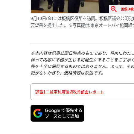
画像(4枚
9月10日(金)には板橋区役所を訪問。板橋区議会公明党
要望書を提出した。※写真提供:東京オートバイ協同組
※本内容は記事公開日時点のものであり、将来にわた
伴って内容に不備が生じる可能性があることをご了承
等を十全に保証するものではありません。よって、そ
記がないかぎり、価格情報は税込です。
[連載] 二輪車利用環境改善部会レポート