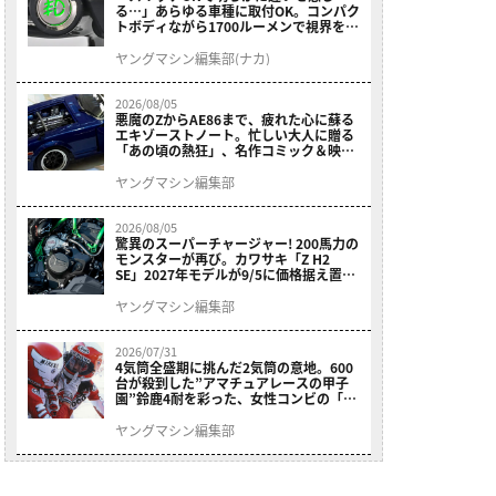
る…」あらゆる車種に取付OK。コンパク
トボディながら1700ルーメンで視界を確
保する［デイトナ・LEDフォグランプユ
ニット プレシャスレイ スモール］
ヤングマシン編集部(ナカ)
2026/08/05
悪魔のZからAE86まで、疲れた心に蘇る
エキゾーストノート。忙しい大人に贈る
「あの頃の熱狂」、名作コミック＆映画
の愛機たちが東京駅地下に期間限定で集
結！
ヤングマシン編集部
2026/08/05
驚異のスーパーチャージャー! 200馬力の
モンスターが再び。カワサキ「Z H2
SE」2027年モデルが9/5に価格据え置き
で発売
ヤングマシン編集部
2026/07/31
4気筒全盛期に挑んだ2気筒の意地。600
台が殺到した”アマチュアレースの甲子
園”鈴鹿4耐を彩った、女性コンビの「ス
ズキGSX400E」が特別展示開始
ヤングマシン編集部