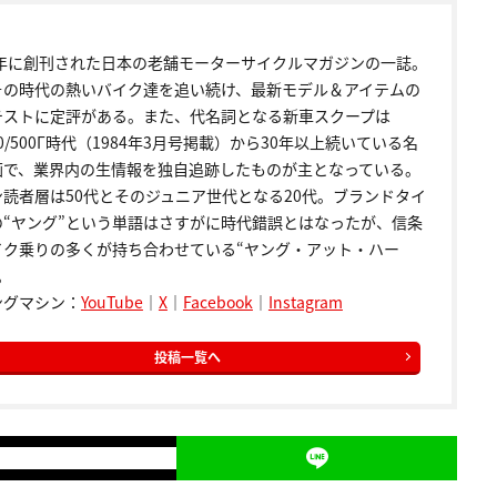
72年に創刊された日本の老舗モーターサイクルマガジンの一誌。
その時代の熱いバイク達を追い続け、最新モデル＆アイテムの
テストに定評がある。また、代名詞となる新車スクープは
00/500Γ時代（1984年3月号掲載）から30年以上続いている名
画で、業界内の生情報を独自追跡したものが主となっている。
ン読者層は50代とそのジュニア世代となる20代。ブランドタイ
の“ヤング”という単語はさすがに時代錯誤とはなったが、信条
イク乗りの多くが持ち合わせている“ヤング・アット・ハー
。
ングマシン：
YouTube
｜
X
｜
Facebook
｜
Instagram
投稿一覧へ