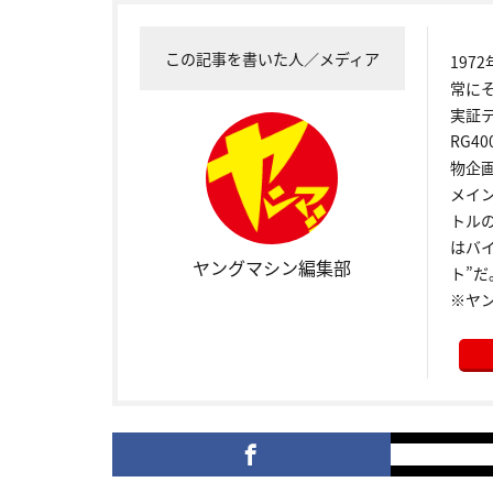
この記事を書いた人／メディア
19
常に
実証
RG4
物企
メイ
トル
はバ
ヤングマシン編集部
ト”だ
※ヤ