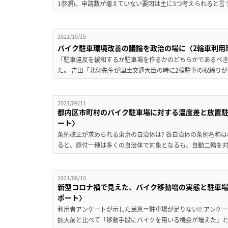
1参照)。申請数が増えていない要因は主に3つ考えられると言う
2021/10/15
バイク駐車環境改善の議論を政治の場に〈2輪車利用
「駐車違反を緩和するか駐車場を作るかのどちらかであるべき」 
た。 吉田「北側先生が国土交通大臣の時に2輪駐車の取締りが
2021/09/11
都内区市町村のバイク駐車場に対する温度差と放置
ート〉
条例改正が求められる東京の自治体は? 各自治体の条例名称
ると、原付一種は多くの自治体で対象となるも、自動二輪を対象
2021/08/10
新型コロナ禍で見えた、バイク移動増の実態と駐車
ポート〉
利用者アンケートが示した民意＝駐車場が足りない!! アンケ
拡大前と比べて「移動手段にバイクを用いる機会が増えた」と回