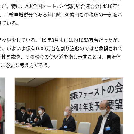
。特に、AJ(全国オートバイ協同組合連合会)は’16年4
、二輪車増税分である年間約130億円もの税収の一部をバ
けている。
減少している。’19年3月末には約1053万台だったが、
め、いよいよ保有1000万台を割り込むのではと危惧されて
要性を説き、その税金の使い道を指し示すことは、自治体
いま必要な考え方だろう。