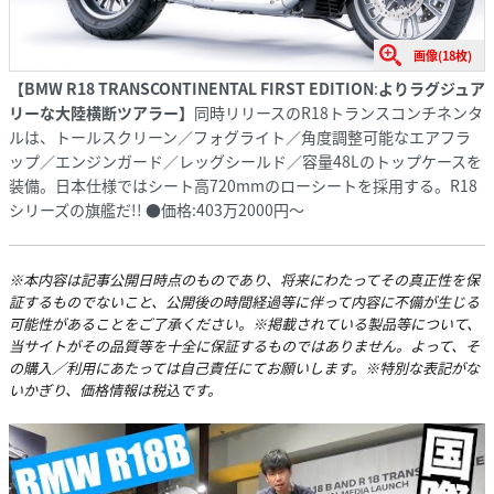
画像(18枚)
【
BMW R18 TRANSCONTINENTAL FIRST EDITION
:
よりラグジュア
リーな大陸横断ツアラー】
同時リリースのR18トランスコンチネンタ
ルは、トールスクリーン／フォグライト／角度調整可能なエアフラ
ップ／エンジンガード／レッグシールド／容量48Lのトップケースを
装備。日本仕様ではシート高720mmのローシートを採用する。R18
シリーズの旗艦だ!! ●価格:403万2000円～
※本内容は記事公開日時点のものであり、将来にわたってその真正性を保
証するものでないこと、公開後の時間経過等に伴って内容に不備が生じる
可能性があることをご了承ください。※掲載されている製品等について、
当サイトがその品質等を十全に保証するものではありません。よって、そ
の購入／利用にあたっては自己責任にてお願いします。※特別な表記がな
いかぎり、価格情報は税込です。