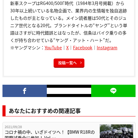
新車スクープはRG400/500Γ時代（1984年3月号掲載）から
30年以上続いている名物企画で、業界内の生情報を独自追跡
したものが主となっている。メイン読者層は50代とそのジュ
ニア世代となる20代。ブランドタイトルの“ヤング”という単
語はさすがに時代錯誤とはなったが、信条はバイク乗りの多
くが持ち合わせている“ヤング・アット・ハート”だ。
※ヤングマシン：
YouTube
｜
X
｜
Facebook
｜
Instagram
投稿一覧へ
あなたにおすすめの関連記事
2021/09/28
コロナ禍の中、いざドイツへ！【BMW R18Rの
国際試乗会に参加！ Vol.…