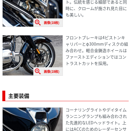
ト。伝統を感じる細部であると同
時に、クロームが施され見た目に
も美しい。
画像(18枚)
フロントブレーキは4ピストンキ
ャリパーとφ300mmディスクの組
み合わせ。軽合金鋳造ホイールは
ファーストエディションではコン
トラストカットを採用。
画像(18枚)
主要装備
コーナリングライトやデイタイム
ランニングランプも組み合わされ
た先進的なLEDヘッドライト。上
にはACCのためのレーダーセンサ