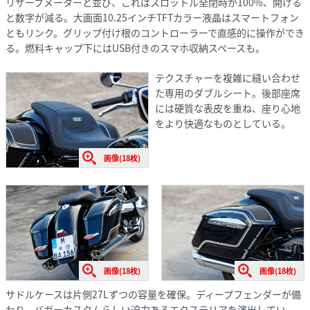
リザーブメーターと並び、これはスロットル全閉時が100%、開ける
と数字が減る。大画面10.25インチTFTカラー液晶はスマートフォン
ともリンク。グリップ付け根のコントローラーで直感的に操作ができ
る。燃料キャップ下にはUSB付きのスマホ収納スペースも。
テクスチャーを複雑に縫い合わせ
た専用のダブルシート。後部座席
には硬質な表皮を重ね、座り心地
をより快適なものとしている。
画像(18枚)
画像(18枚)
画像(18枚)
サドルケースは片側27Lずつの容量を確保。ディープフェンダーが備
わり、バガーカスタムらしい迫力あるエクステリアを演出してい