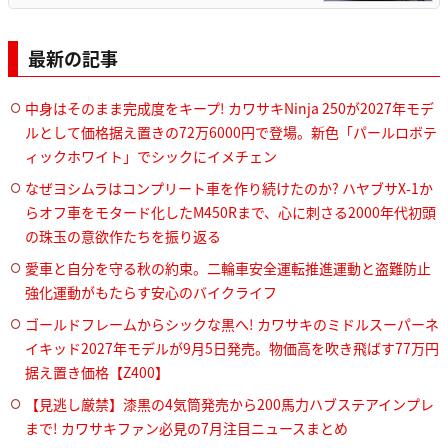
最新の記事
中身はそのまま完成度をキープ! カワサキNinja 250が2027年モデ
ルとして価格据え置きの72万6000円で登場。新色「パールロボテ
ィックホワイト」でシックにイメチェン
なぜヨシムラはコンプリート車を作り続けたのか? ハヤブサX-1か
らオフ車をモタード化したM450Rまで、心に刺さる2000年代初頭
の珠玉の意欲作たちを振り返る
愛車と自分を守る秋の約束。二輪車安全運転推進運動と盗難防止
強化運動がもたらす安心のバイクライフ
ゴールドフレームからシックな黒へ! カワサキのミドルスーパーネ
イキッド2027年モデルが9月5日発売。物価高を吹き飛ばす77万円
据え置き価格【Z400】
【見逃し厳禁】漆黒の4気筒発売から200馬力ハブステアインプレ
まで! カワサキファン必見の7月注目ニュースまとめ