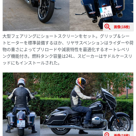
画像(18枚)
大型フェアリングにショートスクリーンをセット。グリップ＆シー
トヒーターを標準装備するほか、リヤサスペンションはライダーや荷
物の重さによってプリロードや減衰特性を最適化するオートレベリ
ング機能付き。燃料タンク容量は24L、スピーカーはサドルケースリ
ッドにもインストールされた。
画像(18枚)