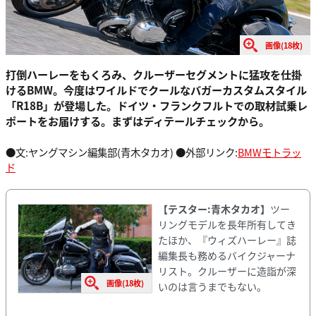
画像(18枚)
打倒ハーレーをもくろみ、クルーザーセグメントに猛攻を仕掛
けるBMW。今度はワイルドでクールなバガーカスタムスタイル
「R18B」が登場した。ドイツ・フランクフルトでの取材試乗レ
ポートをお届けする。まずはディテールチェックから。
●文:ヤングマシン編集部(青木タカオ) ●外部リンク:
BMWモトラッ
ド
【テスター:青木タカオ】
ツー
リングモデルを長年所有してき
たほか、『ウィズハーレー』誌
編集長も務めるバイクジャーナ
リスト。クルーザーに造詣が深
画像(18枚)
いのは言うまでもない。