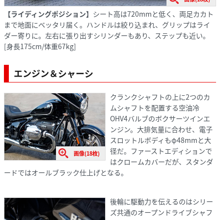
【ライディングポジション】
シート高は720mmと低く、両足カカト
まで地面にベッタリ届く。ハンドルは絞り込まれ、グリップはライ
ダー寄りに。左右に張り出すシリンダーもあり、ステップも近い。
[身長175cm/体重67kg]
エンジン＆シャーシ
クランクシャフトの上に2つのカ
ムシャフトを配置する空油冷
OHV4バルブのボクサーツインエ
ンジン。大排気量に合わせ、電子
スロットルボディもφ48mmと大
径だ。ファーストエディションで
画像(18枚)
はクロームカバーだが、スタンダ
ードではオールブラック仕上げとなる。
後輪に駆動力を伝えるのはシリー
ズ共通のオープンドライブシャフ