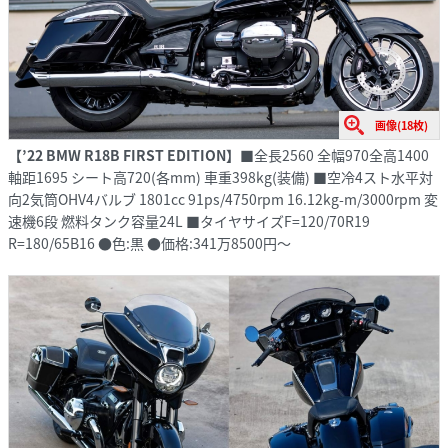
画像(18枚)
【’22 BMW R18B FIRST EDITION】
■全長2560 全幅970全高1400
軸距1695 シート高720(各mm) 車重398kg(装備) ■空冷4スト水平対
向2気筒OHV4バルブ 1801cc 91ps/4750rpm 16.12kg-m/3000rpm 変
速機6段 燃料タンク容量24L ■タイヤサイズF=120/70R19
R=180/65B16 ●色:黒 ●価格:341万8500円～