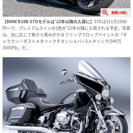
画像(18枚)
【
BMW R18
B
:
STDモデルは’22年以降の入荷に】
STDは311万2500
円～で、プレミアムラインの3色が’22年以降に入荷される予定。写真
は、光に応じて紫から青みがかるフリップフロップペイントの「ギ
ャラクシーダストメタリックチタンシルバー2メタリック(340万
3500円)」だ。