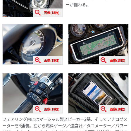
ーが備わる。
画像(18枚)
画像(18枚)
画像(18枚)
画像(18枚)
画像(18枚)
フェアリング内にはマーシャル製スピーカー2基、そしてアナログメ
ーターを4連装。左から燃料ゲージ／速度計／タコメーター／パワー