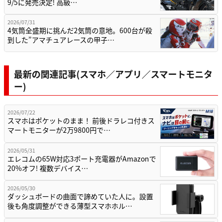
9/5に発売決定! 高級…
2026/07/31
4気筒全盛期に挑んだ2気筒の意地。600台が殺
到した”アマチュアレースの甲子…
最新の関連記事(スマホ／アプリ／スマートモニタ
ー)
2026/07/22
スマホはポケットのまま！ 前後ドラレコ付きス
マートモニターが2万9800円で…
2026/05/31
エレコムの65W対応3ポート充電器がAmazonで
20%オフ! 複数デバイス…
2026/05/30
ダッシュボードの曲面で諦めていた人に。設置
後も角度調整ができる薄型スマホホル…