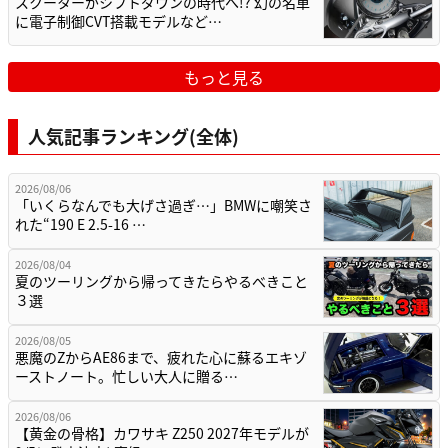
スクーターがシフトダウンの時代へ!? 幻の名車
に電子制御CVT搭載モデルなど…
もっと見る
人気記事ランキング(全体)
2026/08/06
「いくらなんでも大げさ過ぎ…」BMWに嘲笑さ
れた“190 E 2.5-16 …
2026/08/04
夏のツーリングから帰ってきたらやるべきこと
３選
2026/08/05
悪魔のZからAE86まで、疲れた心に蘇るエキゾ
ーストノート。忙しい大人に贈る…
2026/08/06
【黄金の骨格】カワサキ Z250 2027年モデルが