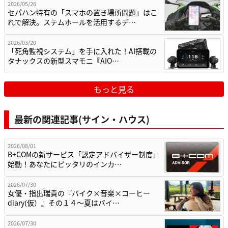
2026/05/26
セパハン特有の「スマホの置き場所問題」はこ
れで解決。ステムホールを活用するデ…
2026/03/20
「死角監視システム」を手に入れた！AI搭載の
タナックスの新型スマモニ『AIO…
もっと見る
最新の関連記事(サイン・ハウス)
2026/08/01
B+COMの新サービス「認定アドバイザー制度」
始動！あなたにピッタリのインカ…
2026/07/30
女優・指出瑞貴の『バイク×音楽×コーヒー
diary(仮）』その１４〜夏はバイ…
2026/07/30