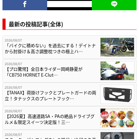
最新の投稿記事(全体)
2026/08/07
「バイクに積めない」を過去にする！デイトナ
から肘掛け＆高さ調整枕つきの極上ハ…
2026/08/07
【プロ驚愕】全日本ライダー岡崎静夏が
「CB750 HORNET E-Clut…
2026/08/07
【TANAX】荷掛けフックとプレートガードの両
立！タナックスのプレートフック…
2026/08/07
【2026夏】高速道路SA・PAの絶品ドライブグ
ルメ＆限定スイーツ決定版！三…
2026/08/07