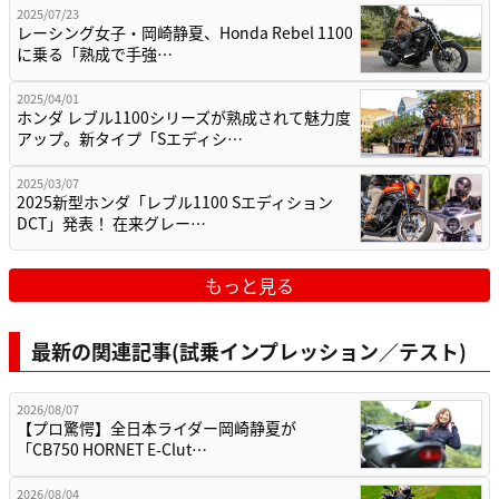
2025/07/23
レーシング女子・岡崎静夏、Honda Rebel 1100
に乗る「熟成で手強…
2025/04/01
ホンダ レブル1100シリーズが熟成されて魅力度
アップ。新タイプ「Sエディシ…
2025/03/07
2025新型ホンダ「レブル1100 Sエディション
DCT」発表！ 在来グレー…
もっと見る
最新の関連記事(試乗インプレッション／テスト)
2026/08/07
【プロ驚愕】全日本ライダー岡崎静夏が
「CB750 HORNET E-Clut…
2026/08/04