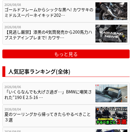
2026/08/08
ゴールドフレームからシックな黒へ! カワサキの
ミドルスーパーネイキッド202…
2026/08/08
【見逃し厳禁】漆黒の4気筒発売から200馬力ハ
ブステアインプレまで! カワサ…
もっと見る
人気記事ランキング(全体)
2026/08/06
「いくらなんでも大げさ過ぎ…」BMWに嘲笑さ
れた“190 E 2.5-16 …
2026/08/04
夏のツーリングから帰ってきたらやるべきこと
３選
2026/08/05