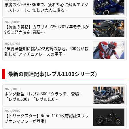
悪魔のZからAE86まで、疲れた心に蘇るエキゾ
ーストノート。忙しい大人に贈る…
2026/08/06
【黄金の骨格】カワサキ Z250 2027年モデルが
9/5に発売決定! 高級…
2026/07/31
4気筒全盛期に挑んだ2気筒の意地。600台が殺
到した”アマチュアレースの甲子…
最新の関連記事(レブル1100シリーズ)
2025/10/18
ホンダ新型「レブル300 Eクラッチ」登場！
「レブル500」「レブル110…
2025/09/02
【トリックスター】Rebel1100政府認証スリッ
プオンマフラーが登場!