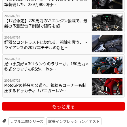
準装備した、289万9000円…
2026/07/16
【12台限定】220馬力のV4エンジン搭載で、最
新の予測型電子制御で限界を超…
2026/07/14
鮮烈なコントラストに惚れる。視線を奪う、ト
ライアンフの2027年モデルの新色…
2026/07/03
足つき良好×30Lタンクのラリーか、180馬力×
乾式クラッチのRSか。 旅o…
2026/07/02
MotoGPの熱狂を公道へ。視線もコーナーも制
圧するドゥカティ「パニガーレV…
もっと見る
レブル1100シリーズ
試乗インプレッション／テスト