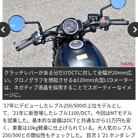
クラッチレバーがある分だけDCTに対して全幅が20mm広
い。クロノグラフを想起させるφ120mm丸型LCDメーター
は、ネガティブ液晶を採用することでスポーティーなイメ
ージに。
’17年にデビューしたレブル250/500の上位モデルとし
て、’21年に新登場したレブル1100/DCT。今回はMTモデル
を試乗した。基本的な装備はDCTと共通ながら11万円も安
く、車重は10kg軽量に仕上げられている。大人気のレブル
250/500との類似性もチェックした。 目次 1 ’21 ホンダ レブ