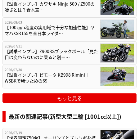
【試乗インプレ】カワサキ Ninja 500 / Z500の
凄さとは？青木宣…
2026/08/03
【100㎞/h程度の実用域で十分な加速性能】ヤ
マハXSR155を全日本ライダ…
2026/07/31
【試乗インプレ】Z900RSブラックボール「見た
目は変わらないのに乗ると別モ…
2026/07/30
【試乗インプレ】ビモータ KB998 Rimini｜
WSBKで勝つための69…
もっと見る
最新の関連記事(新型大型二輪 [1001cc以上])
2026/07/19
【世界限定750台】 オーリンズとブレンボを標