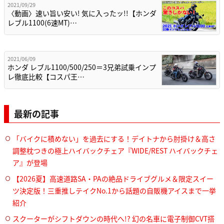
2021/09/29
〈動画〉速い旨い安い! 気に入ったッ!!【ホンダ
レブル1100(6速MT)…
2021/06/09
ホンダ レブル1100/500/250＝3兄弟試乗インプ
レ徹底比較【コスパ王…
最新の記事
「バイクに積めない」を過去にする！デイトナから肘掛け＆高さ
調整枕つきの極上ハイバックチェア『WIDE/REST ハイバックチェ
ア』が登場
【2026夏】高速道路SA・PAの絶品ドライブグルメ＆限定スイー
ツ決定版！三重推しテイクNo.1から話題の自販機アイスまで一挙
紹介
スクーターがシフトダウンの時代へ!? 幻の名車に電子制御CVT搭