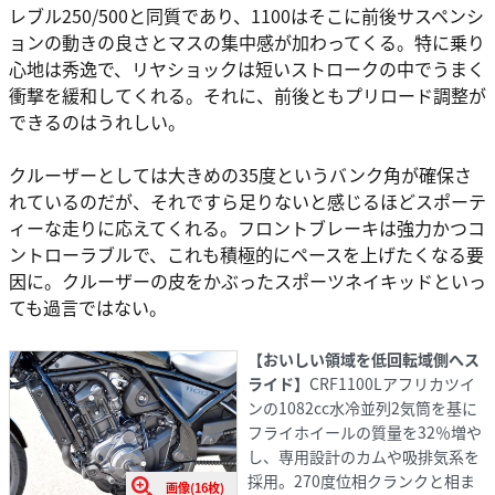
レブル250/500と同質であり、1100はそこに前後サスペンシ
ョンの動きの良さとマスの集中感が加わってくる。特に乗り
心地は秀逸で、リヤショックは短いストロークの中でうまく
衝撃を緩和してくれる。それに、前後ともプリロード調整が
できるのはうれしい。
クルーザーとしては大きめの35度というバンク角が確保さ
れているのだが、それですら足りないと感じるほどスポーテ
ィーな走りに応えてくれる。フロントブレーキは強力かつコ
ントローラブルで、これも積極的にペースを上げたくなる要
因に。クルーザーの皮をかぶったスポーツネイキッドといっ
ても過言ではない。
【おいしい領域を低回転域側へス
ライド】
CRF1100Lアフリカツイ
ンの1082cc水冷並列2気筒を基に
フライホイールの質量を32％増や
し、専用設計のカムや吸排気系を
採用。270度位相クランクと相ま
画像(16枚)