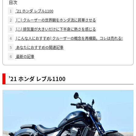
目次
1
’21 ホンダ レブル1100
2
[◯] クルーザーの世界観をホンダ流に昇華させる
3
[△] 排気量が大きいだけに下半身に熱さを感じる
4
[こんな人におすすめ] クルーザーの概念を再構築。コレは売れる!
5
あなたにおすすめの関連記事
6
最新の記事
’21 ホンダ レブル1100