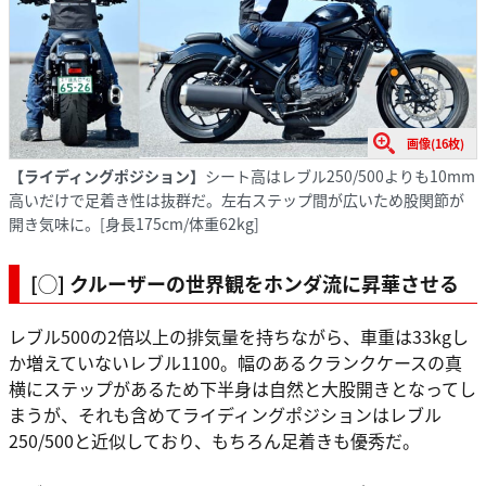
画像(16枚)
【ライディングポジション】
シート高はレブル250/500よりも10mm
高いだけで足着き性は抜群だ。左右ステップ間が広いため股関節が
開き気味に。[身長175cm/体重62kg]
[◯] クルーザーの世界観をホンダ流に昇華させる
レブル500の2倍以上の排気量を持ちながら、車重は33kgし
か増えていないレブル1100。幅のあるクランクケースの真
横にステップがあるため下半身は自然と大股開きとなってし
まうが、それも含めてライディングポジションはレブル
250/500と近似しており、もちろん足着きも優秀だ。