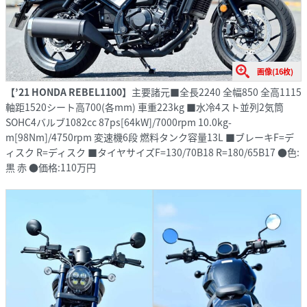
画像(16枚)
【’21 HONDA REBEL1100】
主要諸元■全長2240 全幅850 全高1115
軸距1520シート高700(各mm) 車重223kg ■水冷4スト並列2気筒
SOHC4バルブ1082cc 87ps[64kW]/7000rpm 10.0kg-
m[98Nm]/4750rpm 変速機6段 燃料タンク容量13L ■ブレーキF=デ
ィスク R=ディスク ■タイヤサイズF=130/70B18 R=180/65B17 ●色:
黒 赤 ●価格:110万円