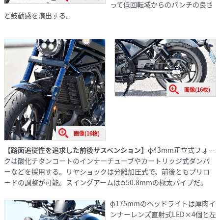
って低回転域からのパンチの良さ
と鼓動感を演出する。
画像(16枚)
画像(16枚)
【路面追従性を追求した前後サスペンション】
φ43mm正立式フォー
クは酸化チタンコートのインナーチューブやカートリッジ式ダンパ
ーなどを採用する。リヤショックは分離加圧式で、前後ともプリロ
ードの調整が可能。スイングアームはφ50.8mmの極太パイプだ。
φ175mmのヘッドライトは厚肉イ
ンナーレンズ直射式LED×4個と左