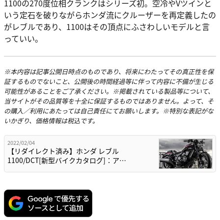
1100の270度位相クランクはシリーズ初。空冷やVツインと
いう定石を破りながらホンダ流にクルーザーを再定義したの
がレブルであり、1100はその頂点にふさわしいモデルと言
っていい。
※本内容は記事公開日時点のものであり、将来にわたってその真正性を保
証するものでないこと、公開後の時間経過等に伴って内容に不備が生じる
可能性があることをご了承ください。※掲載されている製品等について、
当サイトがその品質等を十全に保証するものではありません。よって、そ
の購入／利用にあたっては自己責任にてお願いします。※特別な表記がな
いかぎり、価格情報は税込です。
2022/02/04
【リダイレクト済み】ホンダ レブル
1100/DCT[新型バイクカタログ]：ア…