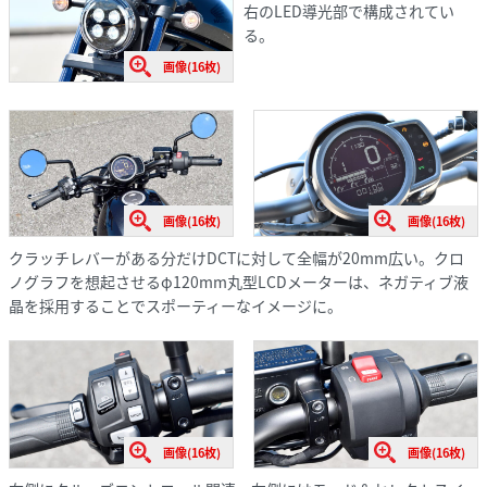
右のLED導光部で構成されてい
る。
画像(16枚)
画像(16枚)
画像(16枚)
クラッチレバーがある分だけDCTに対して全幅が20mm広い。クロ
ノグラフを想起させるφ120mm丸型LCDメーターは、ネガティブ液
晶を採用することでスポーティーなイメージに。
画像(16枚)
画像(16枚)