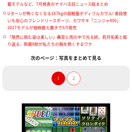
載モデルなど、7月発表のヤマハ注目ニュース総まとめ
Uターンが怖くなくなる167kgの超軽量ボディフルカウル! 普段使
いも安心のフレンドリースポーツ、カワサキ「ニンジャ400」
2027モデルが価格据え置きで9/5発売
「限界に挑む姿は美しい」轟音と雨の中で光る絆。若月佑美と振
り返る、鈴鹿8耐が私たちの胸を熱くするワケ
次のページ：写真をまとめて見る
1
2