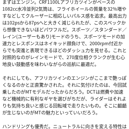
まずはエンジン。CRF1100Lアフリカツインがベースの
1082cc水冷並列2気筒は、フライホイールの質量を32％増や
すなどしてクルーザーに相応しいパルス感を追求。最高出力
は102psから87psへと大きく減じられたが、このスペックか
ら想像できないほどパワフルだ。スポーツ／スタンダード／
レイン(ユーザーもあり)モードのうち、スポーツモードの加
速力とレスポンスはネイキッド顔負けで、2000rpm付近か
らでも突進と表現できるほどのダッシュ力を見せる。これと
対照的なのがレインモードで、270度位相クランクが生む心
地良い鼓動感を味わいながらの巡航に最適だ。
それにしても、アフリカツインのエンジンがここまで艶っぽ
くなるのかと正直驚かされた。それに気付けたのは、今回試
乗したのがMTモデルだったからだろう。DCTは燃費や加速
など機械的に有利なギヤを選びがちだが、ライダーはそれよ
りも気持ち良いと感じる回転域で走りたいもの。そこに齟齬
が生じないのがMTの魅力といっていいだろう。
ハンドリングも優秀だ。ニュートラルに向きを変える特性は