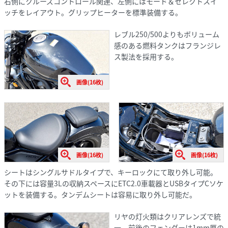
右側にクルーズコントロール関連、左側にはモード＆セレクトスイ
ッチをレイアウト。グリップヒーターを標準装備する。
レブル250/500よりもボリューム
感のある燃料タンクはフランジレ
ス製法を採用する。
画像(16枚)
画像(16枚)
画像(16枚)
シートはシングルサドルタイプで、キーロックにて取り外し可能。
その下には容量3Lの収納スペースにETC2.0車載器とUSBタイプCソケ
ットを装備する。タンデムシートは容易に取り外し可能だ。
リヤの灯火類はクリアレンズで統
一。前後のフェンダーは1mm厚の