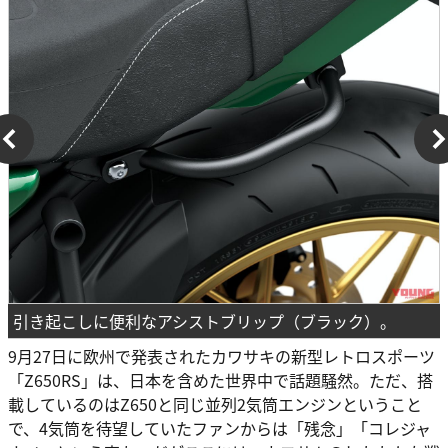
引き起こしに便利なアシストブリップ（ブラック）。
9月27日に欧州で発表されたカワサキの新型レトロスポーツ
「Z650RS」は、日本を含めた世界中で話題騒然。ただ、搭
載しているのはZ650と同じ並列2気筒エンジンということ
で、4気筒を待望していたファンからは「残念」「コレジャ