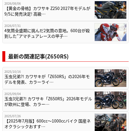
2026/08/06
【黄金の骨格】カワサキ Z250 2027年モデルが
9/5に発売決定! 高級…
2026/07/31
4気筒全盛期に挑んだ2気筒の意地。600台が殺
到した”アマチュアレースの甲子…
最新の関連記事(Z650RS)
2025/10/16
玉虫兄弟?! カワサキが「Z650RS」の2026年モ
デルを発表、カラーライ…
2025/09/04
玉虫3兄弟?! カワサキ「Z650RS」2026年モデル
が欧州に登場、カラー…
2025/07/26
【2025年7月版】600cc～1000ccバイク 国産ネ
オクラシックおすす…