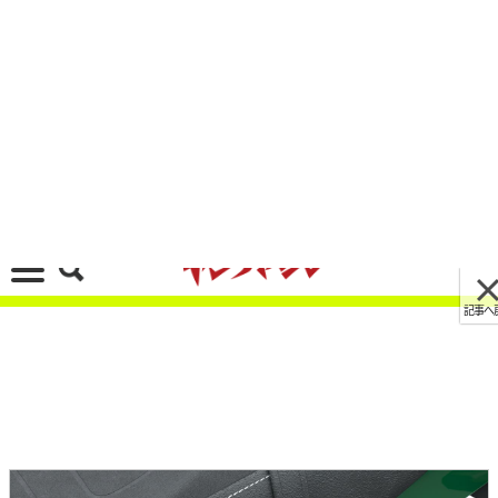
記事へ戻る
[画像 No.24/26]2気筒のザッパーは有り? 無し?
カワサキ「Z650RS」が目指した“カジュアルなレ
トロスポーツ”像
2021/09/30