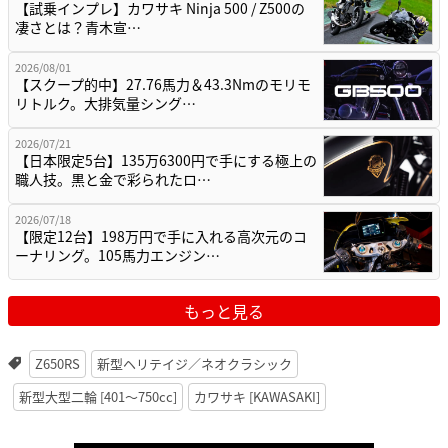
【試乗インプレ】カワサキ Ninja 500 / Z500の
凄さとは？青木宣…
2026/08/01
【スクープ的中】27.76馬力＆43.3Nmのモリモ
リトルク。大排気量シング…
2026/07/21
【日本限定5台】135万6300円で手にする極上の
職人技。黒と金で彩られたロ…
2026/07/18
【限定12台】198万円で手に入れる高次元のコ
ーナリング。105馬力エンジン…
もっと見る
Z650RS
新型ヘリテイジ／ネオクラシック
新型大型二輪 [401〜750cc]
カワサキ [KAWASAKI]