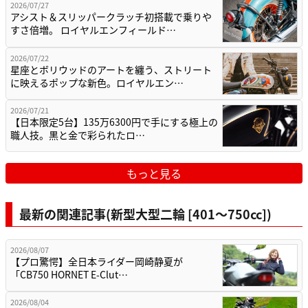
2026/07/27
アシスト＆スリッパークラッチ初搭載で乗りや
すさ倍増。 ロイヤルエンフィールド…
2026/07/22
星座とボリウッドのアートを纏う、ストリート
に映えるポップな新色。ロイヤルエン…
2026/07/21
【日本限定5台】135万6300円で手にする極上の
職人技。黒と金で彩られたロ…
もっと見る
最新の関連記事(新型大型二輪 [401〜750cc])
2026/08/07
【プロ驚愕】全日本ライダー岡崎静夏が
「CB750 HORNET E-Clut…
2026/08/04