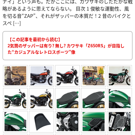
ナイ」という声も。だがここには、カワサキのしたたかな戦
略があるように思えてならない。 目次 1 俊敏な運動性、風
を切る音“ZAP”、それがザッパーの本質だ！2 昔のバイクと
スペ […]
【この記事を最初から読む】
2気筒のザッパーは有り? 無し? カワサキ「Z650RS」が目指し
た“カジュアルなレトロスポーツ”像