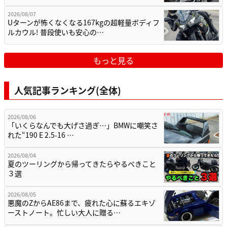
2026/08/07
Uターンが怖くなくなる167kgの超軽量ボディフ
ルカウル! 普段使いも安心の…
もっと見る
人気記事ランキング(全体)
2026/08/06
「いくらなんでも大げさ過ぎ…」BMWに嘲笑さ
れた“190 E 2.5-16 …
2026/08/04
夏のツーリングから帰ってきたらやるべきこと
３選
2026/08/05
悪魔のZからAE86まで、疲れた心に蘇るエキゾ
ーストノート。忙しい大人に贈る…