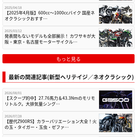
2025/04/18
【2025年4月版】600cc～1000ccバイク 国産ネ
オクラシックおすす…
2025/03/12
発表間もないモデルも全部展示！ カワサキが大
阪・東京・名古屋モーターサイクル…
もっと見る
最新の関連記事(新型ヘリテイジ／ネオクラシック)
2026/08/01
【スクープ的中】27.76馬力＆43.3Nmのモリモ
リトルク。大排気量シング…
2026/07/28
【歴代Z900RS】カラーバリエーション大全！火
の玉・タイガー・玉虫・ゼファ…