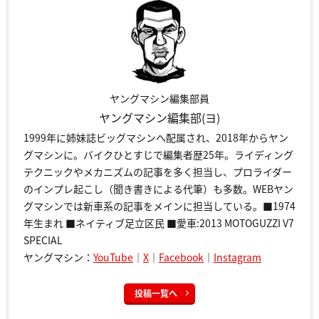
ヤングマシン編集部員
ヤングマシン編集部(ヨ)
1999年に姉妹誌ビッグマシンへ配属され、2018年からヤン
グマシンに。バイクひとすじで編集者歴25年。ライディング
テクニックやメカニズムの記事を多く担当し、プロライダー
のインプレ起こし（聞き書きによる代筆）も多数。WEBヤン
グマシンでは新車系の記事をメインに担当している。■1974
年生まれ ■ネイティブ足立区民 ■愛車:2013 MOTOGUZZI V7
SPECIAL
ヤングマシン：
YouTube
｜
X
｜
Facebook
｜
Instagram
投稿一覧へ