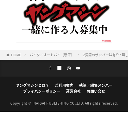
HOME
バイク／オートバイ［新車］
2気筒のザッパーは有り? 無し
ヤングマシンとは？
ご利用案内
執筆／編集メンバー
プライバシーポリシー
運営会社
お問い合せ
Copyright ©
NAIGAI PUBLISHING CO.,LTD.
All rights reserved.