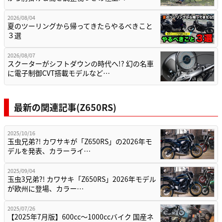
2026/08/04
夏のツーリングから帰ってきたらやるべきこと
３選
2026/08/07
スクーターがシフトダウンの時代へ!? 幻の名車
に電子制御CVT搭載モデルなど…
最新の関連記事(Z650RS)
2025/10/16
玉虫兄弟?! カワサキが「Z650RS」の2026年モ
デルを発表、カラーライ…
2025/09/04
玉虫3兄弟?! カワサキ「Z650RS」2026年モデル
が欧州に登場、カラー…
2025/07/26
【2025年7月版】600cc～1000ccバイク 国産ネ