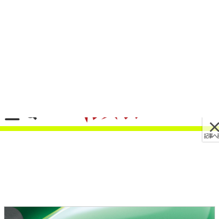
記事へ戻る
[画像 No.14/26]2気筒のザッパーは有り? 無し?
カワサキ「Z650RS」が目指した“カジュアルなレ
トロスポーツ”像
2021/09/30