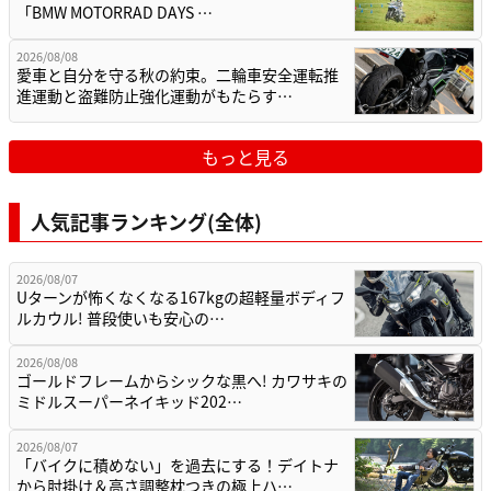
「BMW MOTORRAD DAYS …
2026/08/08
愛車と自分を守る秋の約束。二輪車安全運転推
進運動と盗難防止強化運動がもたらす…
もっと見る
人気記事ランキング(全体)
2026/08/07
Uターンが怖くなくなる167kgの超軽量ボディフ
ルカウル! 普段使いも安心の…
2026/08/08
ゴールドフレームからシックな黒へ! カワサキの
ミドルスーパーネイキッド202…
2026/08/07
「バイクに積めない」を過去にする！デイトナ
から肘掛け＆高さ調整枕つきの極上ハ…