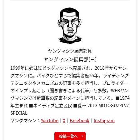
ヤングマシン編集部員
ヤングマシン編集部(ヨ)
1999年に姉妹誌ビッグマシンへ配属され、2018年からヤン
グマシンに。バイクひとすじで編集者歴25年。ライディング
テクニックやメカニズムの記事を多く担当し、プロライダー
のインプレ起こし（聞き書きによる代筆）も多数。WEBヤン
グマシンでは新車系の記事をメインに担当している。■1974
年生まれ ■ネイティブ足立区民 ■愛車:2013 MOTOGUZZI V7
SPECIAL
ヤングマシン：
YouTube
｜
X
｜
Facebook
｜
Instagram
投稿一覧へ