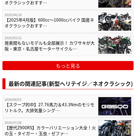
オクラシックおすす…
2025/04/18
【2025年4月版】600cc～1000ccバイク 国産ネ
オクラシックおすす…
2025/03/12
発表間もないモデルも全部展示！ カワサキが大
阪・東京・名古屋モーターサイクル…
もっと見る
最新の関連記事(新型ヘリテイジ／ネオクラシック)
2026/08/01
【スクープ的中】27.76馬力＆43.3Nmのモリモ
リトルク。大排気量シング…
2026/07/28
【歴代Z900RS】カラーバリエーション大全！火
の玉・タイガー・玉虫・ゼファ…