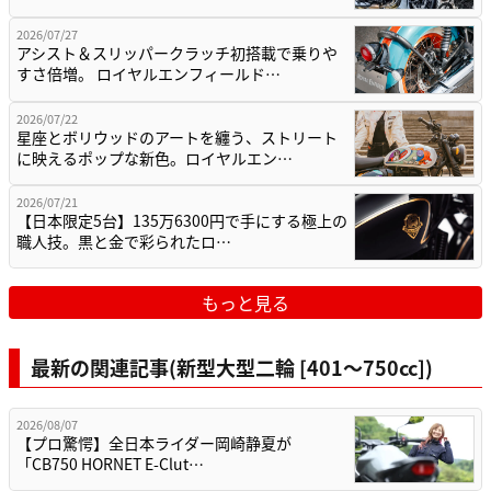
2026/07/27
アシスト＆スリッパークラッチ初搭載で乗りや
すさ倍増。 ロイヤルエンフィールド…
2026/07/22
星座とボリウッドのアートを纏う、ストリート
に映えるポップな新色。ロイヤルエン…
2026/07/21
【日本限定5台】135万6300円で手にする極上の
職人技。黒と金で彩られたロ…
もっと見る
最新の関連記事(新型大型二輪 [401〜750cc])
2026/08/07
【プロ驚愕】全日本ライダー岡崎静夏が
「CB750 HORNET E-Clut…