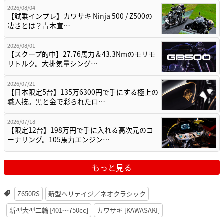
2026/08/04
【試乗インプレ】カワサキ Ninja 500 / Z500の
凄さとは？青木宣…
2026/08/01
【スクープ的中】27.76馬力＆43.3Nmのモリモ
リトルク。大排気量シング…
2026/07/21
【日本限定5台】135万6300円で手にする極上の
職人技。黒と金で彩られたロ…
2026/07/18
【限定12台】198万円で手に入れる高次元のコ
ーナリング。105馬力エンジン…
もっと見る
Z650RS
新型ヘリテイジ／ネオクラシック
新型大型二輪 [401〜750cc]
カワサキ [KAWASAKI]