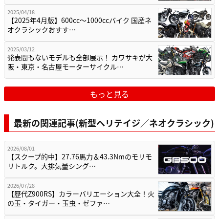
2025/04/18
【2025年4月版】600cc～1000ccバイク 国産ネ
オクラシックおすす…
2025/03/12
発表間もないモデルも全部展示！ カワサキが大
阪・東京・名古屋モーターサイクル…
もっと見る
最新の関連記事(新型ヘリテイジ／ネオクラシック)
2026/08/01
【スクープ的中】27.76馬力＆43.3Nmのモリモ
リトルク。大排気量シング…
2026/07/28
【歴代Z900RS】カラーバリエーション大全！火
の玉・タイガー・玉虫・ゼファ…