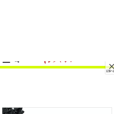
記事へ戻る
[画像 No.11/26]2気筒のザッパーは有り? 無し?
カワサキ「Z650RS」が目指した“カジュアルなレ
トロスポーツ”像
2021/09/30