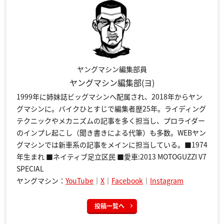
ヤングマシン編集部員
ヤングマシン編集部(ヨ)
1999年に姉妹誌ビッグマシンへ配属され、2018年からヤン
グマシンに。バイクひとすじで編集者歴25年。ライディング
テクニックやメカニズムの記事を多く担当し、プロライダー
のインプレ起こし（聞き書きによる代筆）も多数。WEBヤン
グマシンでは新車系の記事をメインに担当している。■1974
年生まれ ■ネイティブ足立区民 ■愛車:2013 MOTOGUZZI V7
SPECIAL
ヤングマシン：
YouTube
｜
X
｜
Facebook
｜
Instagram
投稿一覧へ