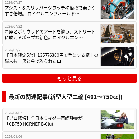
2026/07/27
アシスト＆スリッパークラッチ初搭載で乗りや
すさ倍増。 ロイヤルエンフィールド…
2026/07/22
星座とボリウッドのアートを纏う、ストリート
に映えるポップな新色。ロイヤルエン…
2026/07/21
【日本限定5台】135万6300円で手にする極上の
職人技。黒と金で彩られたロ…
もっと見る
最新の関連記事(新型大型二輪 [401〜750cc])
2026/08/07
【プロ驚愕】全日本ライダー岡崎静夏が
「CB750 HORNET E-Clut…
2026/08/04