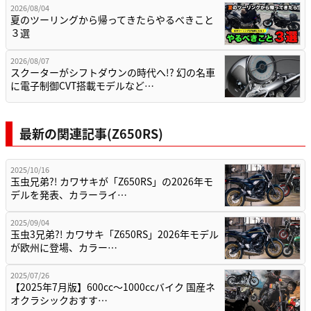
2026/08/04
夏のツーリングから帰ってきたらやるべきこと
３選
2026/08/07
スクーターがシフトダウンの時代へ!? 幻の名車
に電子制御CVT搭載モデルなど…
最新の関連記事(Z650RS)
2025/10/16
玉虫兄弟?! カワサキが「Z650RS」の2026年モ
デルを発表、カラーライ…
2025/09/04
玉虫3兄弟?! カワサキ「Z650RS」2026年モデル
が欧州に登場、カラー…
2025/07/26
【2025年7月版】600cc～1000ccバイク 国産ネ
オクラシックおすす…