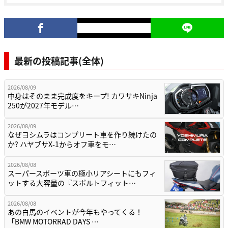
最新の投稿記事(全体)
2026/08/09
中身はそのまま完成度をキープ! カワサキNinja
250が2027年モデル…
2026/08/09
なぜヨシムラはコンプリート車を作り続けたの
か? ハヤブサX-1からオフ車をモ…
2026/08/08
スーパースポーツ車の極小リアシートにもフィ
ットする大容量の『スポルトフィット…
2026/08/08
あの白馬のイベントが今年もやってくる！
「BMW MOTORRAD DAYS …