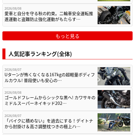
2026/08/08
愛車と自分を守る秋の約束。二輪車安全運転推
進運動と盗難防止強化運動がもたらす…
もっと見る
人気記事ランキング(全体)
2026/08/07
Uターンが怖くなくなる167kgの超軽量ボディフ
ルカウル! 普段使いも安心の…
2026/08/08
ゴールドフレームからシックな黒へ! カワサキの
ミドルスーパーネイキッド202…
2026/08/07
「バイクに積めない」を過去にする！デイトナ
から肘掛け＆高さ調整枕つきの極上ハ…