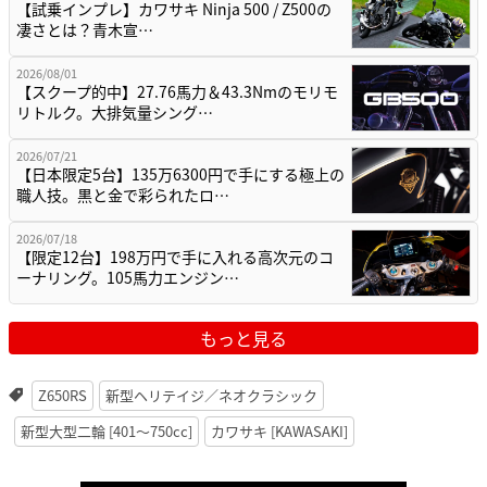
【試乗インプレ】カワサキ Ninja 500 / Z500の
凄さとは？青木宣…
2026/08/01
【スクープ的中】27.76馬力＆43.3Nmのモリモ
リトルク。大排気量シング…
2026/07/21
【日本限定5台】135万6300円で手にする極上の
職人技。黒と金で彩られたロ…
2026/07/18
【限定12台】198万円で手に入れる高次元のコ
ーナリング。105馬力エンジン…
もっと見る
Z650RS
新型ヘリテイジ／ネオクラシック
新型大型二輪 [401〜750cc]
カワサキ [KAWASAKI]