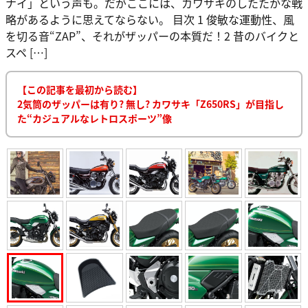
ナイ」という声も。だがここには、カワサキのしたたかな戦
略があるように思えてならない。 目次 1 俊敏な運動性、風
を切る音“ZAP”、それがザッパーの本質だ！2 昔のバイクと
スペ […]
【この記事を最初から読む】
2気筒のザッパーは有り? 無し? カワサキ「Z650RS」が目指し
た“カジュアルなレトロスポーツ”像