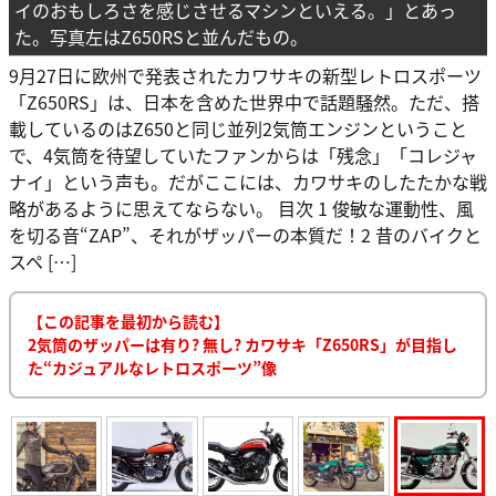
イのおもしろさを感じさせるマシンといえる。」とあっ
た。写真左はZ650RSと並んだもの。
9月27日に欧州で発表されたカワサキの新型レトロスポーツ
「Z650RS」は、日本を含めた世界中で話題騒然。ただ、搭
載しているのはZ650と同じ並列2気筒エンジンということ
で、4気筒を待望していたファンからは「残念」「コレジャ
ナイ」という声も。だがここには、カワサキのしたたかな戦
略があるように思えてならない。 目次 1 俊敏な運動性、風
を切る音“ZAP”、それがザッパーの本質だ！2 昔のバイクと
スペ […]
【この記事を最初から読む】
2気筒のザッパーは有り? 無し? カワサキ「Z650RS」が目指し
た“カジュアルなレトロスポーツ”像