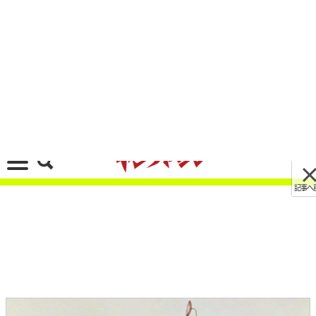
記事へ戻る
[画像 No.5/26]2気筒のザッパーは有り? 無し? カ
ワサキ「Z650RS」が目指した“カジュアルなレト
ロスポーツ”像
2021/09/30