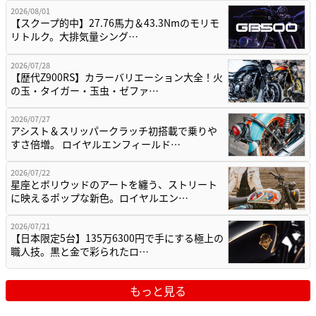
2026/08/01
【スクープ的中】27.76馬力＆43.3Nmのモリモ
リトルク。大排気量シング…
2026/07/28
【歴代Z900RS】カラーバリエーション大全！火
の玉・タイガー・玉虫・ゼファ…
2026/07/27
アシスト＆スリッパークラッチ初搭載で乗りや
すさ倍増。 ロイヤルエンフィールド…
2026/07/22
星座とボリウッドのアートを纏う、ストリート
に映えるポップな新色。ロイヤルエン…
2026/07/21
【日本限定5台】135万6300円で手にする極上の
職人技。黒と金で彩られたロ…
もっと見る