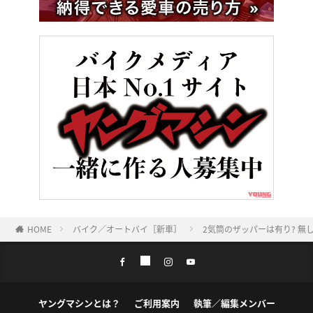
HOME
バイク／オートバイ［新車］
2気筒のザッパーは有り? 無し
ヤングマシンとは？
ご利用案内
執筆／編集メンバー