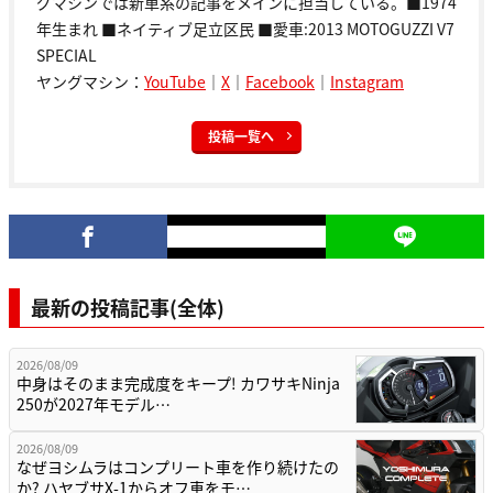
グマシンでは新車系の記事をメインに担当している。■1974
年生まれ ■ネイティブ足立区民 ■愛車:2013 MOTOGUZZI V7
SPECIAL
ヤングマシン：
YouTube
｜
X
｜
Facebook
｜
Instagram
投稿一覧へ
最新の投稿記事(全体)
2026/08/09
中身はそのまま完成度をキープ! カワサキNinja
250が2027年モデル…
2026/08/09
なぜヨシムラはコンプリート車を作り続けたの
か? ハヤブサX-1からオフ車をモ…