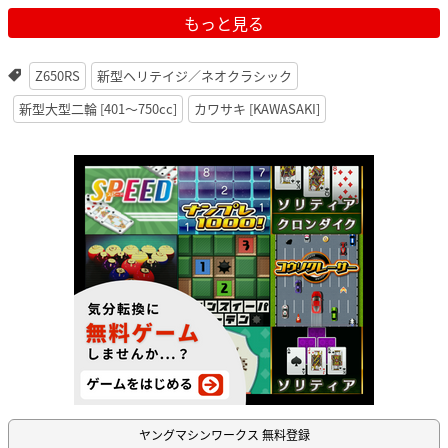
もっと見る
Z650RS
新型ヘリテイジ／ネオクラシック
新型大型二輪 [401〜750cc]
カワサキ [KAWASAKI]
ヤングマシンワークス 無料登録