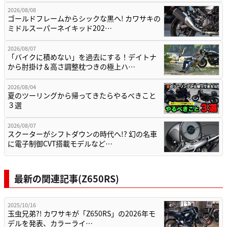
2026/08/08
ゴールドフレームからシックな黒へ! カワサキの
ミドルスーパーネイキッド202…
2026/08/07
「バイクに積めない」を過去にする！デイトナ
から肘掛け＆高さ調整枕つきの極上ハ…
2026/08/04
夏のツーリングから帰ってきたらやるべきこと
３選
2026/08/07
スクーターがシフトダウンの時代へ!? 幻の名車
に電子制御CVT搭載モデルなど…
最新の関連記事(Z650RS)
2025/10/16
玉虫兄弟?! カワサキが「Z650RS」の2026年モ
デルを発表、カラーライ…