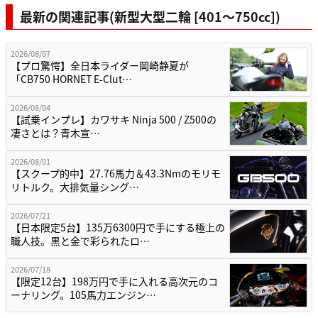
最新の関連記事(新型大型二輪 [401〜750cc])
2026/08/07
【プロ驚愕】全日本ライダー岡崎静夏が
「CB750 HORNET E-Clut…
2026/08/04
【試乗インプレ】カワサキ Ninja 500 / Z500の
凄さとは？青木宣…
2026/08/01
【スクープ的中】27.76馬力＆43.3Nmのモリモ
リトルク。大排気量シング…
2026/07/21
【日本限定5台】135万6300円で手にする極上の
職人技。黒と金で彩られたロ…
2026/07/18
【限定12台】198万円で手に入れる高次元のコ
ーナリング。105馬力エンジン…