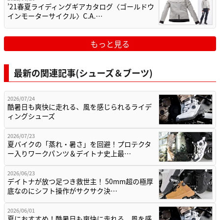
’21春夏ライディングギアカタログ〈ゴールドウ
インモーターサイクル〉C.A.…
もっと見る
最新の関連記事(シューズ＆ブーツ)
2026/07/24
酷暑日も爽快に走れる、風を感じられるライデ
ィングシューズ
2026/07/23
夏バイクの「蒸れ・暑さ」を回避！プロテクタ
ー入りワークパンツ＆デイトナ史上最…
2026/06/23
デイトナが放つ足つき救世主！ 50mm超の極厚
底なのにシフト操作がサクサク決…
2026/06/01
夏におすすめ！酷暑日も爽快に走れる、風を感