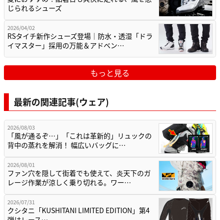
じられるシューズ
2026/04/02
RSタイチ新作シューズ登場｜防水・透湿「ドラ
イマスター」採用の万能＆アドベン…
もっと見る
最新の関連記事(ウェア)
2026/08/03
「風が通るぞ…」「これは革新的」リュックの
背中の蒸れを解消！ 幅広いバッグに…
2026/08/01
ファン穴を隠して街着でも使えて、炎天下のガ
レージ作業が涼しく乗り切れる。ワー…
2026/07/31
クシタニ「KUSHITANI LIMITED EDITION」第4
弾はレース…