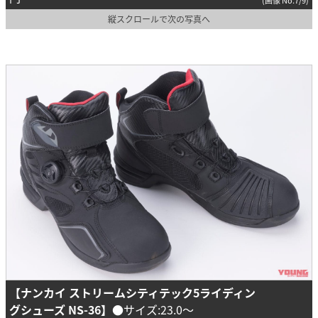
縦スクロールで次の写真へ
【ナンカイ ストリームシティテック5ライディン
グシューズ NS-36】
●サイズ:23.0～