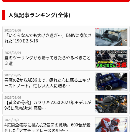
人気記事ランキング(全体)
2026/08/06
「いくらなんでも大げさ過ぎ…」BMWに嘲笑さ
れた“190 E 2.5-16 …
2026/08/04
夏のツーリングから帰ってきたらやるべきこと
３選
2026/08/05
悪魔のZからAE86まで、疲れた心に蘇るエキゾ
ーストノート。忙しい大人に贈る…
2026/08/06
【黄金の骨格】カワサキ Z250 2027年モデルが
9/5に発売決定! 高級…
2026/07/31
4気筒全盛期に挑んだ2気筒の意地。600台が殺
到した”アマチュアレースの甲子…