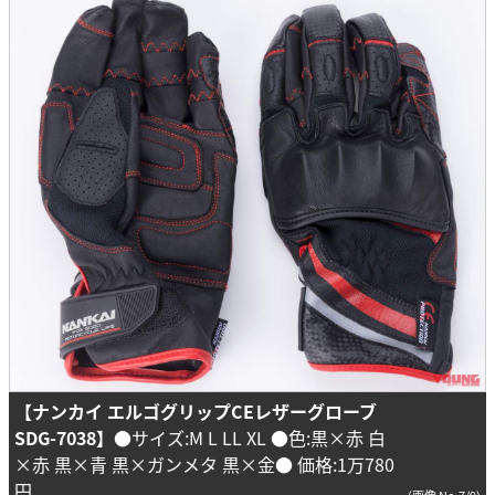
【ナンカイ エルゴグリップCEレザーグローブ
SDG-7038】
●サイズ:M L LL XL ●色:黒×赤 白
×赤 黒×青 黒×ガンメタ 黒×金● 価格:1万780
円
(画像 No.7/9)