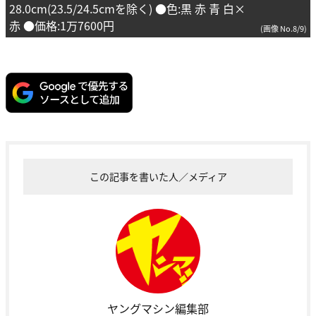
28.0cm(23.5/24.5cmを除く) ●色:黒 赤 青 白×
赤 ●価格:1万7600円
(画像 No.8/9)
この記事を書いた人／メディア
ヤングマシン編集部