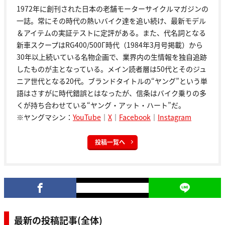
1972年に創刊された日本の老舗モーターサイクルマガジンの
一誌。常にその時代の熱いバイク達を追い続け、最新モデル
＆アイテムの実証テストに定評がある。また、代名詞となる
新車スクープはRG400/500Γ時代（1984年3月号掲載）から
30年以上続いている名物企画で、業界内の生情報を独自追跡
したものが主となっている。メイン読者層は50代とそのジュ
ニア世代となる20代。ブランドタイトルの“ヤング”という単
語はさすがに時代錯誤とはなったが、信条はバイク乗りの多
くが持ち合わせている“ヤング・アット・ハート”だ。
※ヤングマシン：
YouTube
｜
X
｜
Facebook
｜
Instagram
投稿一覧へ
最新の投稿記事(全体)