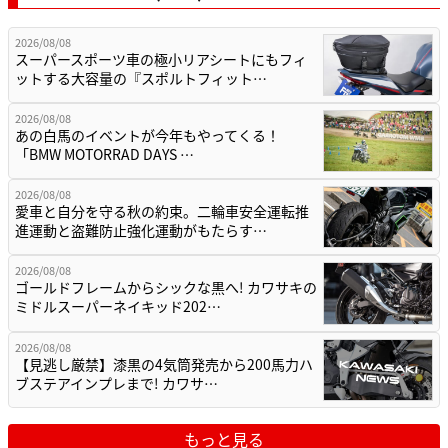
2026/08/08
スーパースポーツ車の極小リアシートにもフィ
ットする大容量の『スポルトフィット…
2026/08/08
あの白馬のイベントが今年もやってくる！
「BMW MOTORRAD DAYS …
2026/08/08
愛車と自分を守る秋の約束。二輪車安全運転推
進運動と盗難防止強化運動がもたらす…
2026/08/08
ゴールドフレームからシックな黒へ! カワサキの
ミドルスーパーネイキッド202…
2026/08/08
【見逃し厳禁】漆黒の4気筒発売から200馬力ハ
ブステアインプレまで! カワサ…
もっと見る