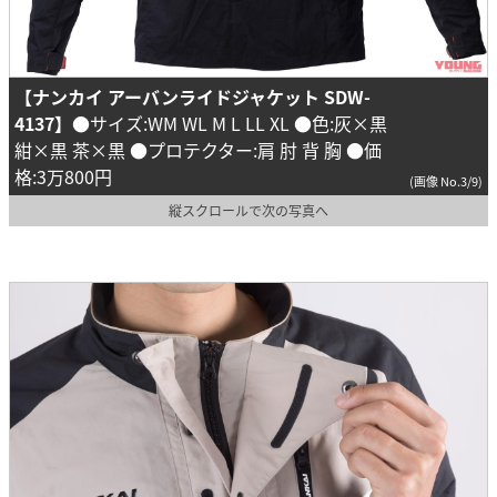
【ナンカイ アーバンライドジャケット SDW-
4137】
●サイズ:WM WL M L LL XL ●色:灰×黒
紺×黒 茶×黒 ●プロテクター:肩 肘 背 胸 ●価
格:3万800円
(画像 No.3/9)
縦スクロールで次の写真へ