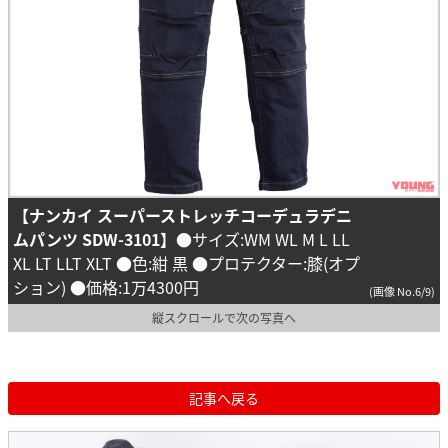
【ナンカイ スーパーストレッチコーデュラデニ
ムパンツ SDW-3101】
●サイズ:WM WL M L LL
XL LT LLT XLT ●色:紺 黒 ●プロテクター:膝(オプ
ション) ●価格:1万4300円
(画像 No.6/9)
縦スクロールで次の写真へ
記事へ戻る