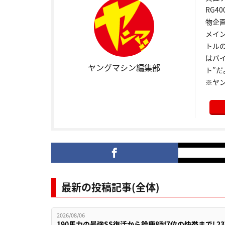
RG4
物企
メイ
トル
はバ
ヤングマシン編集部
ト”だ
※ヤ
最新の投稿記事(全体)
2026/08/06
190馬力の最強SS復活から鈴鹿8耐7位の快挙まで! 