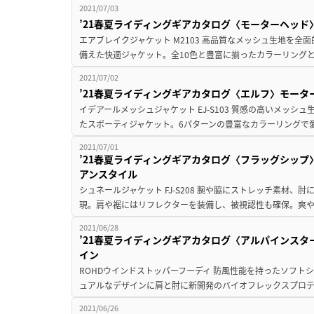
2021/07/03
’21春夏ライディングギアカタログ〈モーターヘッド
エアブレイクジャケット M2103 高品質なメッシュ生地を
備えた快適ジャケット。全10色と豊富に揃ったカラーリングと
2021/07/02
’21春夏ライディングギアカタログ〈エルフ〉モー
イデアールメッシュジャケット EJ-S103 質感の高いメッ
たスポーティジャケット。6パターンの豊富なカラーリングで愛
2021/07/01
’21春夏ライディングギアカタログ〈フラッグシッ
アンスタイル
シュネールジャケット FJ-S208 腕や脇にストレッチ素材
現。肩や裾にはリフレクターを装備し、被視認性も確保。爽や
2021/06/28
’21春夏ライディングギアカタログ〈アルパインスタ
イン
ROHDウインドストッパーフーディ 防風性能を持ったソフト
ュアルなデザインに肩と肘に新開発のバイオフレックスプロテ
2021/06/26