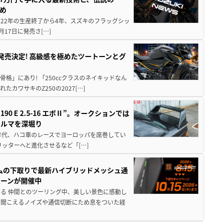
とめ
 2022年の生産終了から4年、スズキのフラッグシッ
月17日に発売さ[…]
5に発売決定! 高級感を極めたツートーンとグ
骨格」にあり! 「250ccクラスのネイキッドなん
ワサキのZ250の2027[…]
 E 2.5-16 エボⅡ”。オークションでは
クルマを深堀り
80年代、ハコ車のレースでヨーロッパを席巻してい
5リッターへと進化させるなど「[…]
ムの下取りで最新ハイブリッドメッシュ通
ペーンが開催中
る 仲間とのツーリング中、美しい景色に感動し
ら聞こえるノイズや通信切断にため息をついた経