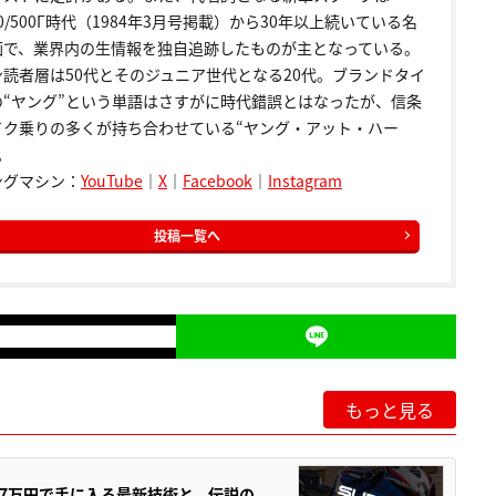
00/500Γ時代（1984年3月号掲載）から30年以上続いている名
画で、業界内の生情報を独自追跡したものが主となっている。
ン読者層は50代とそのジュニア世代となる20代。ブランドタイ
の“ヤング”という単語はさすがに時代錯誤とはなったが、信条
イク乗りの多くが持ち合わせている“ヤング・アット・ハー
。
ングマシン：
YouTube
｜
X
｜
Facebook
｜
Instagram
投稿一覧へ
もっと見る
237万円で手に入る最新技術と、伝説の