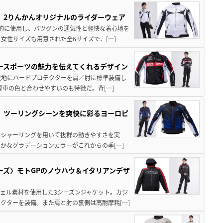
〉2りんかんオリジナルのライダーウェア
全面的に使用し、バツグンの通気性と軽快な着心地を
女性サイズも用意された全6サイズで、[…]
タースポーツの魅力を伝えてくれるデザイン
シュ生地にハードプロテクターを肩／肘に標準装備し
車の色と合わせやすいのも特徴だ。背[…]
プ〉ツーリングシーンを爽快に彩るヨーロピ
、肘にシャーリングを用いて抜群の動きやすさを実
かなグラデーションカラーがこれからの季[…]
ーズ〉モトGPのノウハウ＆イタリアンデザ
シェル素材を使用した3シーズンジャケット。カジ
クターを装備。また肩と肘の裏側は高耐摩耗[…]