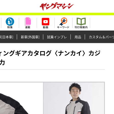
[日本車]
新車[外国車]
試乗インプレ
用品
カスタム＆パー
ライディングギアカタログ〈ナンカイ〉カジ
力