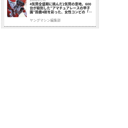
4気筒全盛期に挑んだ2気筒の意地。600
台が殺到した”アマチュアレースの甲子
園”鈴鹿4耐を彩った、女性コンビの「ス
ズキGSX400E」が特別展示開始
ヤングマシン編集部