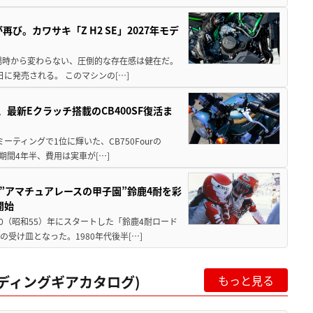
び。カワサキ「Z H2 SE」2027年モデ
場時から変わらない、圧倒的な存在感は健在だ。
5日に発売される。 このマシンの[…]
最新Eクラッチ搭載のCB400SF復活ま
ミーティングで1位に輝いた、CB750Fourの
期間4年半、費用は実車が[…]
た”アマチュアレースの甲子園”鈴鹿4耐を彩
開始
80（昭和55）年にスタートした「鈴鹿4耐ロード
受け皿となった。1980年代後半[…]
イディングギアカタログ)
もっと見る