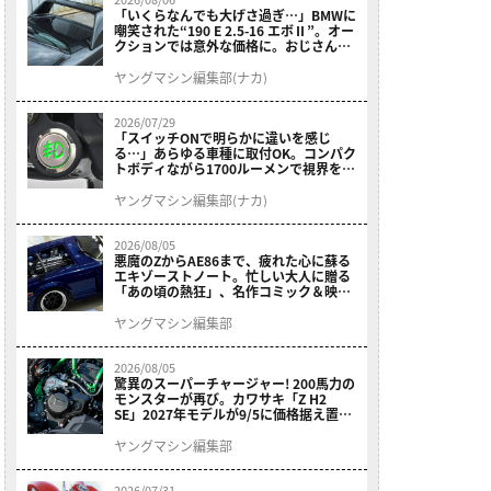
「いくらなんでも大げさ過ぎ…」BMWに
嘲笑された“190 E 2.5-16 エボⅡ”。オー
クションでは意外な価格に。おじさん達
が少年だった頃の憧れのクルマを深堀り
ヤングマシン編集部(ナカ)
2026/07/29
「スイッチONで明らかに違いを感じ
る…」あらゆる車種に取付OK。コンパク
トボディながら1700ルーメンで視界を確
保する［デイトナ・LEDフォグランプユ
ニット プレシャスレイ スモール］
ヤングマシン編集部(ナカ)
2026/08/05
悪魔のZからAE86まで、疲れた心に蘇る
エキゾーストノート。忙しい大人に贈る
「あの頃の熱狂」、名作コミック＆映画
の愛機たちが東京駅地下に期間限定で集
結！
ヤングマシン編集部
2026/08/05
驚異のスーパーチャージャー! 200馬力の
モンスターが再び。カワサキ「Z H2
SE」2027年モデルが9/5に価格据え置き
で発売
ヤングマシン編集部
2026/07/31