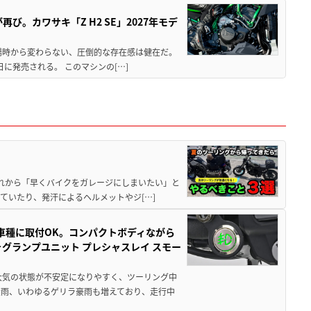
び。カワサキ「Z H2 SE」2027年モデ
場時から変わらない、圧倒的な存在感は健在だ。
5日に発売される。 このマシンの[…]
と疲れから「早くバイクをガレージにしまいたい」と
ていたり、発汗によるヘルメットやジ[…]
車種に取付OK。コンパクトボディながら
ォグランプユニット プレシャスレイ スモー
大気の状態が不安定になりやすく、ツーリング中
大雨、いわゆるゲリラ豪雨も増えており、走行中