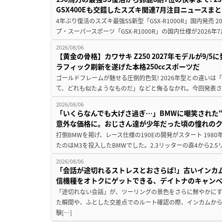
GSX400Eも交錯したスズキ関連7月注目ニュースま
4年ぶり復活のスズキ最強SS新型「GSX-R1000R」国内発売
プ・スーパースポーツ「GSX-R1000R」の国内仕様が2026年7
2026/08/06
【黄金の骨格】カワサキ Z250 2027年モデルが9/
ラフィック刷新を遂げた本格250ccスポーツだ
ゴールドフレームが魅せる圧倒的色気! 2026年型との違いは「
て、どれも似たようなものだ」などと侮るなかれ。今回発表されたカ
2026/08/06
「いくらなんでも大げさ過ぎ…」BMWに嘲笑された“190
意外な価格に。おじさん達が少年だった頃の憧れの
打倒BMWを掲げ、レース仕様の190Eの開発がスタート 19
たのはM3を投入したBMWでした。2.3リッターの直4から2.
2026/08/06
「会話が途切れるストレスとおさらば!」古いインカ
信機種をオトクにゲットできる、デイトナのキャン
「途切れない会話」が、ツーリングの景色をさらに鮮やかにす
た瞬間や、ふとした交差点でのルート確認の際、インカムか
験[…]