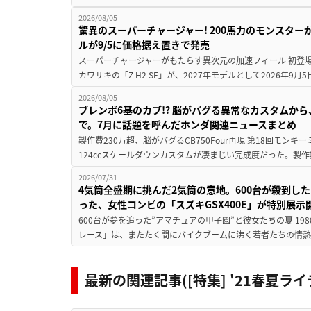
2026/08/05
驚異のスーパーチャージャー! 200馬力のモンスターが再
ルが9/5に価格据え置きで発売
スーパーチャージャーがもたらす異次元の加速フィール 初登
カワサキの「Z H2 SE」が、2027年モデルとして2026年9月
2026/08/05
ブレンボ6基のカブ!? 脳がバグる異常なカスタムから、
で。7月に話題を呼んだホンダ関連ニュースまとめ
製作費230万超、脳がバグるCB750Four再現 第18回モンキー
124ccスケールダウンカスタムが凄まじい完成度だった。製作
2026/07/31
4気筒全盛期に挑んだ2気筒の意地。600台が殺到し
った、女性コンビの「スズキGSX400E」が特別展示
600台が夢を追った”アマチュアの甲子園”と彼女たちの夏 19
レース」は、またたく間にバイクブームに沸く若者たちの情熱の
最新の関連記事([特集] '21春夏ラ