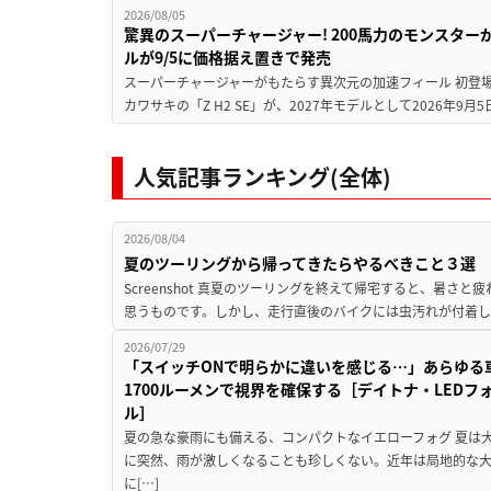
2026/08/05
驚異のスーパーチャージャー! 200馬力のモンスターが再
ルが9/5に価格据え置きで発売
スーパーチャージャーがもたらす異次元の加速フィール 初登
カワサキの「Z H2 SE」が、2027年モデルとして2026年9月
人気記事ランキング(全体)
2026/08/04
夏のツーリングから帰ってきたらやるべきこと３選
Screenshot 真夏のツーリングを終えて帰宅すると、暑さ
思うものです。しかし、走行直後のバイクには虫汚れが付着し
2026/07/29
「スイッチONで明らかに違いを感じる…」あらゆる
1700ルーメンで視界を確保する［デイトナ・LEDフ
ル］
夏の急な豪雨にも備える、コンパクトなイエローフォグ 夏は
に突然、雨が激しくなることも珍しくない。近年は局地的な
に[…]