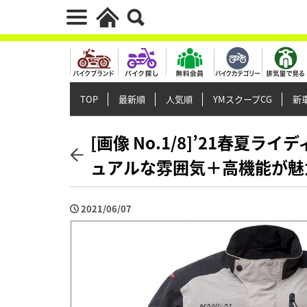
TOP
最新順
人気順
YMスクープCG
新車
[画像 No.1/8]’21春夏
ュアルな雰囲気＋高機能が魅
2021/06/07