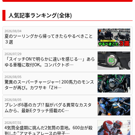
人気記事ランキング(全体)
2026/08/04
夏のツーリングから帰ってきたらやるべきこと
３選
2026/07/29
「スイッチONで明らかに違いを感じる…」あら
ゆる車種に取付OK。コンパクトボ…
2026/08/05
驚異のスーパーチャージャー! 200馬力のモンス
ターが再び。カワサキ「Z H…
2026/08/05
ブレンボ6基のカブ!? 脳がバグる異常なカスタ
ムから、最新Eクラッチ搭載のC…
2026/07/31
4気筒全盛期に挑んだ2気筒の意地。600台が殺
到した”アマチュアレースの甲子…