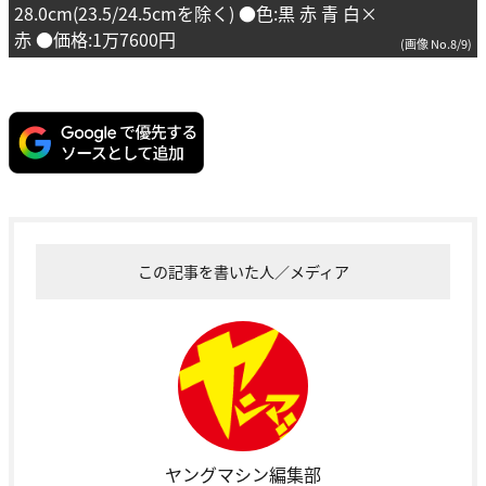
28.0cm(23.5/24.5cmを除く) ●色:黒 赤 青 白×
赤 ●価格:1万7600円
(画像 No.8/9)
この記事を書いた人／メディア
ヤングマシン編集部