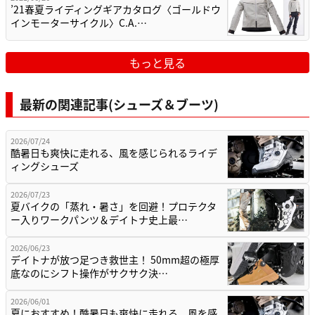
’21春夏ライディングギアカタログ〈ゴールドウ
インモーターサイクル〉C.A.…
もっと見る
最新の関連記事(シューズ＆ブーツ)
2026/07/24
酷暑日も爽快に走れる、風を感じられるライデ
ィングシューズ
2026/07/23
夏バイクの「蒸れ・暑さ」を回避！プロテクタ
ー入りワークパンツ＆デイトナ史上最…
2026/06/23
デイトナが放つ足つき救世主！ 50mm超の極厚
底なのにシフト操作がサクサク決…
2026/06/01
夏におすすめ！酷暑日も爽快に走れる、風を感