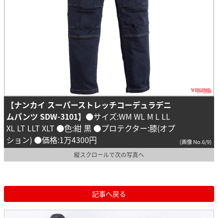
【ナンカイ スーパーストレッチコーデュラデニ
ムパンツ SDW-3101】
●サイズ:WM WL M L LL
XL LT LLT XLT ●色:紺 黒 ●プロテクター:膝(オプ
ション) ●価格:1万4300円
(画像 No.6/9)
縦スクロールで次の写真へ
記事へ戻る