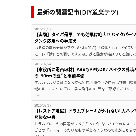
最新の関連記事(DIY道楽テツ)
2026/08/07
【実験】タイパ最悪、でも効果は絶大!? バイクパー
タンク応用への手応え
いま錆の電気分解がアツい!(個人的に) 「錆落とし」 バイ
にコレ「錆」との戦いですよね。鉄と酸素が結びつくと錆にな
2026/07/24
【市役所に電凸取材】ABSもPPもOK? バイクの外
の“50cmの壁”と事前準備
すわカウルが資源になる時代到来か ※今回の内容は神奈川県
域のルールについては、各自治体のHP等をご確認ください。
[…]
2026/07/17
【レストア地獄】ドラムブレーキが外れない! 大ハン
悲惨な中身
ドラムブレーキの固着がレベチだった件 古いバイクのレスト
ごとの「テーマ」みたいなものがあるようなのですがこちら