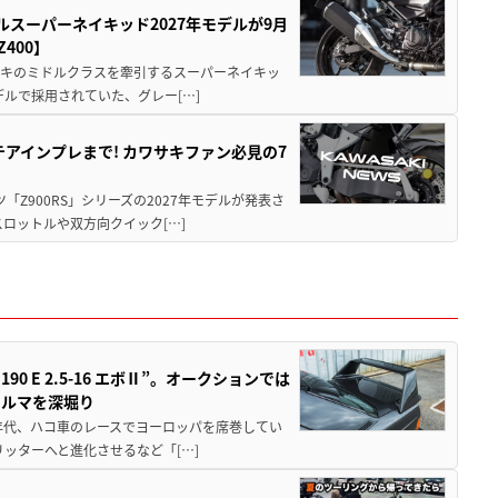
ルスーパーネイキッド2027年モデルが9月
400】
ワサキのミドルクラスを牽引するスーパーネイキッ
モデルで採用されていた、グレー[…]
テアインプレまで! カワサキファン必見の7
ツ「Z900RS」シリーズの2027年モデルが発表さ
ロットルや双方向クイック[…]
 E 2.5-16 エボⅡ”。オークションでは
クルマを深堀り
80年代、ハコ車のレースでヨーロッパを席巻してい
5リッターへと進化させるなど「[…]