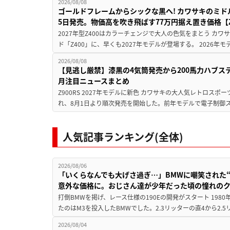
2026/08/08
ゴールドフレームからシックな黒へ! カワサキのミド
5日発売。物価高を吹き飛ばす77万円据え置き価格【Z
2027年型Z400はカラーチェンジで大人の色気をまとう カ
ド「Z400」に、早くも2027年モデルが登場する。 2026年
2026/08/08
【見逃し厳禁】漆黒の4気筒発売から200馬力ハブス
月注目ニュースまとめ
Z900RS 2027年モデルに新色 カワサキの大人気レトロスポー
れ、8月1日より順次発売を開始した。前年モデルで電子制御ス
人気記事ランキング(全体)
2026/08/06
「いくらなんでも大げさ過ぎ…」BMWに嘲笑された“190
意外な価格に。おじさん達が少年だった頃の憧れの
打倒BMWを掲げ、レース仕様の190Eの開発がスタート 19
たのはM3を投入したBMWでした。2.3リッターの直4から2.
2026/08/04