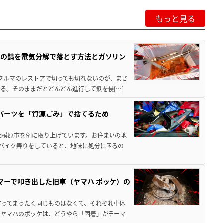
もっと見る
ツの錆を電気分解で落とす方法とガソリン
クやクルマのレストアで切っても切れないのが、まさ
る。そのままだとどんどん進行して鉄を侵[…]
装パーツを「資源ごみ」で捨てるため
相模原市を例に取り上げています。お住まいの地
 バイク弄りをしていると、地味に処分に困るの
マーで叩き出した旧車（ヤマハ ポッケ）の
アってまったく同じものはなくて、それぞれ車体
のヤマハのポッケは、どうやら「固着」がテーマ