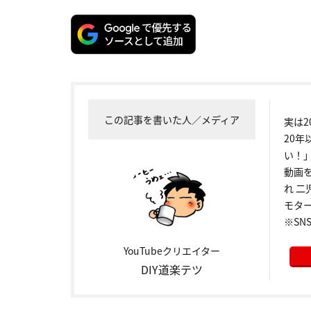
この記事を書いた人／メディア
実は
20年
い！
動画
れ 二
モター
※SNS
YouTubeクリエイター
DIY道楽テツ