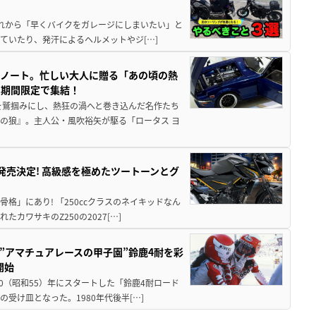
と疲れから「早くバイクをガレージにしまいたい」と
ていたり、発汗によるヘルメットやジ[…]
トノート。忙しい大人に贈る「あの頃の熱
に期間限定で集結！
を鷲掴みにし、熱狂の渦へと巻き込んだ名作たち
の狼』。主人公・風吹裕矢が駆る「ロータス ヨ
5に発売決定! 高級感を極めたツートーンとグ
骨格」にあり! 「250ccクラスのネイキッドなん
ワサキのZ250の2027[…]
た”アマチュアレースの甲子園”鈴鹿4耐を彩
開始
80（昭和55）年にスタートした「鈴鹿4耐ロード
受け皿となった。1980年代後半[…]