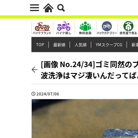
TOP
最新順
人気順
YMスクープCG
新車
[画像 No.24/34]ゴミ同
波洗浄はマジ凄いんだってば
2024/07/06