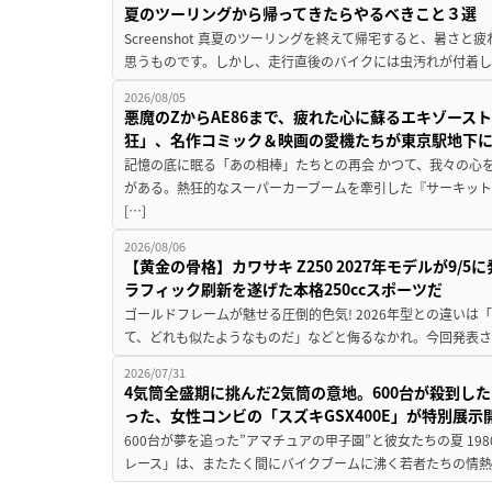
夏のツーリングから帰ってきたらやるべきこと３選
Screenshot 真夏のツーリングを終えて帰宅すると、暑さ
思うものです。しかし、走行直後のバイクには虫汚れが付着し
2026/08/05
悪魔のZからAE86まで、疲れた心に蘇るエキゾース
狂」、名作コミック＆映画の愛機たちが東京駅地下
記憶の底に眠る「あの相棒」たちとの再会 かつて、我々の心
がある。熱狂的なスーパーカーブームを牽引した『サーキット
[…]
2026/08/06
【黄金の骨格】カワサキ Z250 2027年モデルが9/
ラフィック刷新を遂げた本格250ccスポーツだ
ゴールドフレームが魅せる圧倒的色気! 2026年型との違いは「
て、どれも似たようなものだ」などと侮るなかれ。今回発表されたカ
2026/07/31
4気筒全盛期に挑んだ2気筒の意地。600台が殺到し
った、女性コンビの「スズキGSX400E」が特別展示
600台が夢を追った”アマチュアの甲子園”と彼女たちの夏 19
レース」は、またたく間にバイクブームに沸く若者たちの情熱の