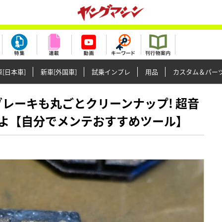
[日本車]
新車[外国車]
試乗インプレ
用品
カスタム＆パー
然のブレーキも丸ごとクリーンナップ! 超音
よ【自分でメンテおすすめツール】