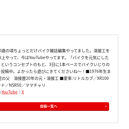
20歳の頃ちょっとだけバイク雑誌編集やってました。溶接工を
以上やって、今はYouTubeやってます。「バイクを元気にした
」というコンセプトのもと、3日に1本ペースでバイクいじりの
を投稿中。よかったら遊びにきてくださいね～！■1976年生ま
児の父 溶接歴20年の元・溶接工 ■愛車:リトルカブ／XR100
ド／NSR50／ママチャリ
:
YouTube
｜
X
投稿一覧へ