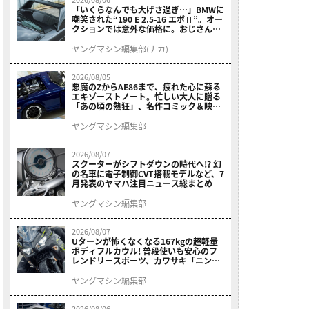
「いくらなんでも大げさ過ぎ…」BMWに
嘲笑された“190 E 2.5-16 エボⅡ”。オー
クションでは意外な価格に。おじさん達
が少年だった頃の憧れのクルマを深堀り
ヤングマシン編集部(ナカ)
2026/08/05
悪魔のZからAE86まで、疲れた心に蘇る
エキゾーストノート。忙しい大人に贈る
「あの頃の熱狂」、名作コミック＆映画
の愛機たちが東京駅地下に期間限定で集
結！
ヤングマシン編集部
2026/08/07
スクーターがシフトダウンの時代へ!? 幻
の名車に電子制御CVT搭載モデルなど、7
月発表のヤマハ注目ニュース総まとめ
ヤングマシン編集部
2026/08/07
Uターンが怖くなくなる167kgの超軽量
ボディフルカウル! 普段使いも安心のフ
レンドリースポーツ、カワサキ「ニンジ
ャ400」2027モデルが価格据え置きで
9/5発売
ヤングマシン編集部
2026/08/06