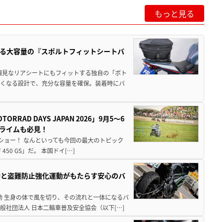
もっと見る
る大容量の『スポルトフィットシートバ
細見なリアシートにもフィットする独自の「ボト
広くなる設計で、充分な容量を確保。装着時にバ
AD DAYS JAPAN 2026」9月5〜6
クライムも必見！
解体ショー！ なんといっても今回の最大のトピック
0 GS」だ。 本国ドイ[…]
動と盗難防止強化運動がもたらす安心のバ
動 生身の体で風を切り、その流れと一体になるバ
社団法人 日本二輪車普及安全協会（以下[…]