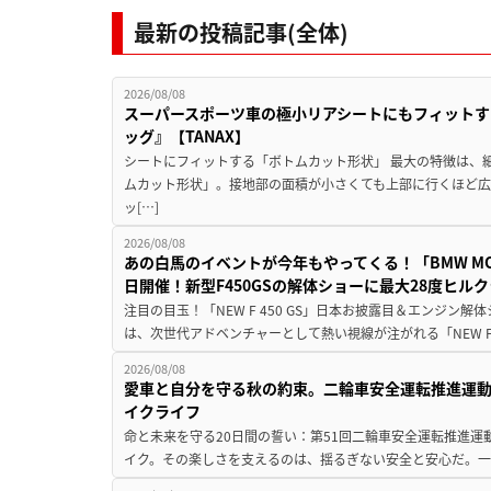
最新の投稿記事(全体)
2026/08/08
スーパースポーツ車の極小リアシートにもフィットす
ッグ』【TANAX】
シートにフィットする「ボトムカット形状」 最大の特徴は、
ムカット形状」。接地部の面積が小さくても上部に行くほど
ッ[…]
2026/08/08
あの白馬のイベントが今年もやってくる！「BMW MOTORR
日開催！新型F450GSの解体ショーに最大28度ヒル
注目の目玉！「NEW F 450 GS」日本お披露目＆エンジン
は、次世代アドベンチャーとして熱い視線が注がれる「NEW F 45
2026/08/08
愛車と自分を守る秋の約束。二輪車安全運転推進運
イクライフ
命と未来を守る20日間の誓い：第51回二輪車安全運転推進運
イク。その楽しさを支えるのは、揺るぎない安全と安心だ。一般