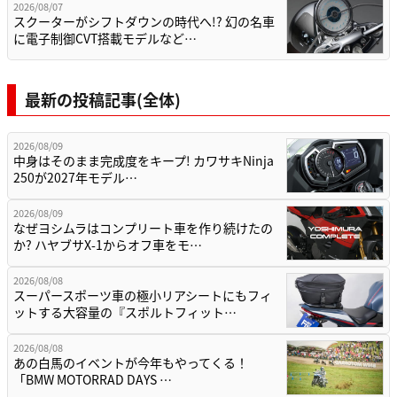
2026/08/07
スクーターがシフトダウンの時代へ!? 幻の名車
に電子制御CVT搭載モデルなど…
最新の投稿記事(全体)
2026/08/09
中身はそのまま完成度をキープ! カワサキNinja
250が2027年モデル…
2026/08/09
なぜヨシムラはコンプリート車を作り続けたの
か? ハヤブサX-1からオフ車をモ…
2026/08/08
スーパースポーツ車の極小リアシートにもフィ
ットする大容量の『スポルトフィット…
2026/08/08
あの白馬のイベントが今年もやってくる！
「BMW MOTORRAD DAYS …