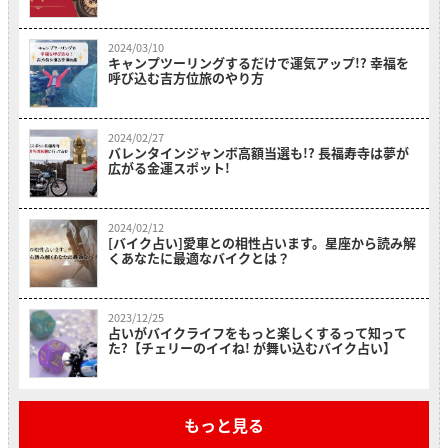
2024/03/10
キャンプツーリングするだけで運気アップ!? 幸福を
呼び込む吉方位旅のやり方
2024/02/27
バレンタインジャンボ高額当選も!? 長福寿寺は夢が
広がる金運スポット!
2024/02/12
[バイク占い]愛車との相性占います。星座から読み解
くあなたに最適なバイクとは？
2023/12/25
占いがバイクライフをもっと楽しくするって知って
た?【チェリーのイイね! が舞い込むバイク占い】
もっと見る