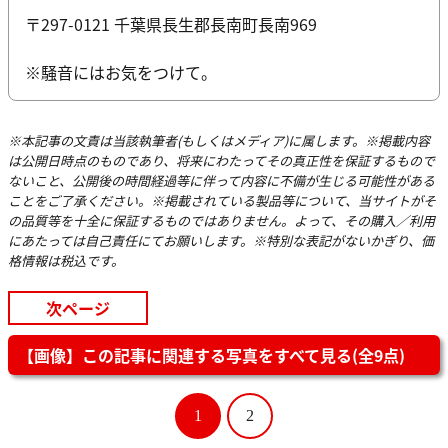
〒297-0121 千葉県長生郡長南町長南969
※騒音にはお気をつけて。
※本記事の文責は当該執筆者(もしくはメディア)に属します。※掲載内容
は公開日時点のものであり、将来にわたってその真正性を保証するもので
ないこと、公開後の時間経過等に伴って内容に不備が生じる可能性がある
ことをご了承ください。※掲載されている製品等について、当サイトがそ
の品質等を十全に保証するものではありません。よって、その購入／利用
にあたっては自己責任にてお願いします。※特別な表記がないかぎり、価
格情報は税込です。
次ページ
【画像】この記事に関連する写真をすべて見る(全9点)
1
2