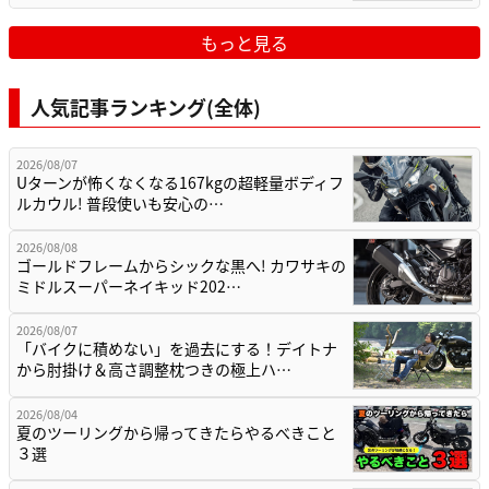
もっと見る
人気記事ランキング(全体)
2026/08/07
Uターンが怖くなくなる167kgの超軽量ボディフ
ルカウル! 普段使いも安心の…
2026/08/08
ゴールドフレームからシックな黒へ! カワサキの
ミドルスーパーネイキッド202…
2026/08/07
「バイクに積めない」を過去にする！デイトナ
から肘掛け＆高さ調整枕つきの極上ハ…
2026/08/04
夏のツーリングから帰ってきたらやるべきこと
３選