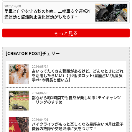
2026/08/08
愛車と自分を守る秋の約束。二輪車安全運転推
進運動と盗難防止強化運動がもたらす…
もっと見る
[CREATOR POST]チェリー
2024/05/14
占いってたくさん種類があるけど、どんなときにどれ
を活用したらいい?【手相/タロット/星座占い/九星気
学etcの特長と使い方】
2024/04/20
都心から約1時間でも自然が楽しめる! デイキャンツ
ーリングのすすめ
2024/04/01
バイクライフがもっと楽しくなる星座占い:4月は電子
機器の故障や交通渋滞に気をつけて！