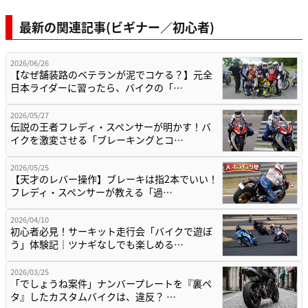
最新の関連記事(ビギナー／初心者)
2026/06/26
【なぜ舗装路のベテランが泥でコケる？】元全
日本ライダーに習ったら、バイクの「…
2026/05/27
伝説の王者フレディ・スペンサーが明かす！バ
イクを激変させる「ブレーキングとコ…
2026/05/25
【天才のレバー操作】ブレーキは指2本でいい！
フレディ・スペンサーが教える「過…
2026/04/10
初心者必見！サーキット走行会「バイクで遊ぼ
う」体験記｜ツナギなしでも楽しめる…
2026/03/25
「でしょうね案件」ナンバープレートを『裏ペ
タ』したカスタムバイクは、違反？ …