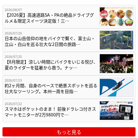
2026/08/07
【2026夏】高速道路SA・PAの絶品ドライブグ
ルメ＆限定スイーツ決定版！三…
2026/07/26
日本の山岳信仰の地をバイクで繋ぐ、富士山・
立山・白山を巡る壮大な2日間の旅路…
2026/07/25
【8月限定】涼しい時間にバイクをいじる悦び、
夏のライダーを猛暑から救う。ナッ…
2026/07/23
約2ヶ月間、自身のペースで絶景スポットを巡る
壮大なツーリング。本州一周を目指…
2026/07/22
スマホはポケットのまま！ 前後ドラレコ付きス
マートモニターが2万9800円で…
もっと見る