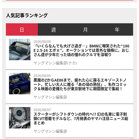
人気記事ランキング
日
週
月
年
2026/08/06
「いくらなんでも大げさ過ぎ…」BMWに嘲笑された“190
E 2.5-16 エボⅡ”。オークションでは意外な価格に。おじ
さん達が少年だった頃の憧れのクルマを深堀り
ヤングマシン編集部(ナカ)
2026/08/05
悪魔のZからAE86まで、疲れた心に蘇るエキゾーストノ
ート。忙しい大人に贈る「あの頃の熱狂」、名作コミッ
ク＆映画の愛機たちが東京駅地下に期間限定で集結！
ヤングマシン編集部
2026/08/07
スクーターがシフトダウンの時代へ!? 幻の名車に電子制
御CVT搭載モデルなど、7月発表のヤマハ注目ニュース総
まとめ
ヤングマシン編集部