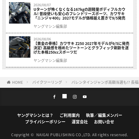
2026/08/07
Uターンが怖くなくなる167kgの超軽量ボディフルカウ
ル! 普段使いも安心のフレンドリースポーツ、カワサキ
「ニンジャ400」2027モデルが価格据え置きで9/5発売
ヤングマシン編集部
2026/08/06
【黄金の骨格】カワサキ Z250 2027年モデルが9/5に発売
決定! 高級感を極めたツートーンとグラフィック刷新を遂
げた本格250ccスポーツだ
ヤングマシン編集部
HOME
バイクツーリング
バレンタインジャンボ高額当選も!? 長
ヤングマシンとは？
ご利用案内
執筆／編集メンバー
プライバシーポリシー
運営会社
お問い合せ
Copyright ©
NAIGAI PUBLISHING CO.,LTD.
All rights reserved.