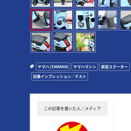
ヤマハ [YAMAHA]
ヤマハマシン
新型スクーター
試乗インプレッション／テスト
この記事を書いた人／メディア
19
常に
実証