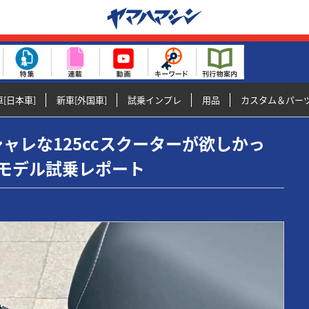
[日本車]
新車[外国車]
試乗インプレ
用品
カスタム＆パー
なオシャレな125ccスクーターが欲しかっ
6モデル試乗レポート