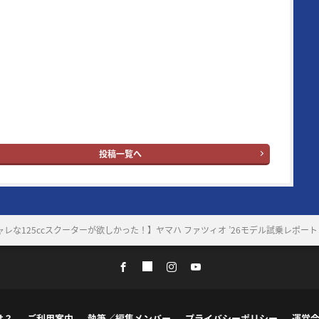
00/500Γ時代（1984年3月号掲載）から30年以上続いている名
画で、業界内の生情報を独自追跡したものが主となっている。
ン読者層は50代とそのジュニア世代となる20代。ブランドタイ
の“ヤング”という単語はさすがに時代錯誤とはなったが、信条
イク乗りの多くが持ち合わせている“ヤング・アット・ハー
。
ングマシン：
YouTube
｜
X
｜
Facebook
｜
Instagram
投稿一覧へ
レな125ccスクーターが欲しかった！】ヤマハ ファツィオ ’26モデル試乗レポート
は？
ご利用案内
執筆／編集メンバー
プライバシーポリシー
運営