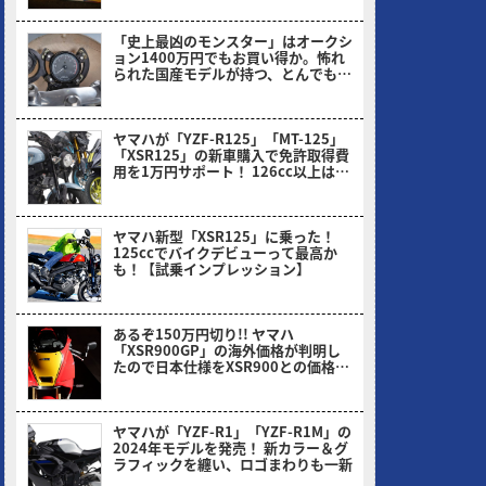
「史上最凶のモンスター」はオークシ
ョン1400万円でもお買い得か。怖れ
られた国産モデルが持つ、とんでもな
い伝説とは
ヤングマシン編集部(ナカ)
ヤマハが「YZF-R125」「MT-125」
「XSR125」の新車購入で免許取得費
用を1万円サポート！ 126cc以上は2
万円だっ!!
ヤングマシン編集部(ヨ)
ヤマハ新型「XSR125」に乗った！
125ccでバイクデビューって最高か
も！【試乗インプレッション】
ミヤケン(ヤングマシン編集部)
あるぞ150万円切り!! ヤマハ
「XSR900GP」の海外価格が判明し
たので日本仕様をXSR900との価格比
から予想してみた！
ヤングマシン編集部(ヨ)
ヤマハが「YZF-R1」「YZF-R1M」の
2024年モデルを発売！ 新カラー＆グ
ラフィックを纏い、ロゴまわりも一新
ヤングマシン編集部(ヨ)