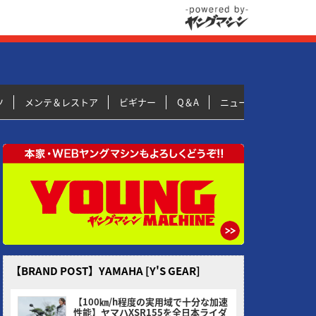
ツ
メンテ＆レストア
ビギナー
Q＆A
ニュース＆トピックス
【BRAND POST】YAMAHA [Y'S GEAR]
【100㎞/h程度の実用域で十分な加速
性能】ヤマハXSR155を全日本ライダ