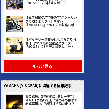
ONE ’26モデル試乗レポート
2026/03/31
【電子制御CVT“YECVT”がツーリン
グで効きまくり!?】ヤマハ
「NMAX155」 ’26モデル試乗レポー
ト
2026/02/24
【バッテリーを交換しながら走り回
れ!】ヤマハの新型電動スクーター
「JOG E」’25モデル試乗レポート
2026/01/30
もっと見る
YAMAHA [Y'S GEAR]に関連する編集記事
雨の鈴鹿、2年連続の“あと一歩”！
YFRTは高橋巧を追い詰めるも無念の
赤旗幕切れ。YARTは冷静な走りで4
位、王座連覇へ前進！
ヤングマシン編集部(サカイ)