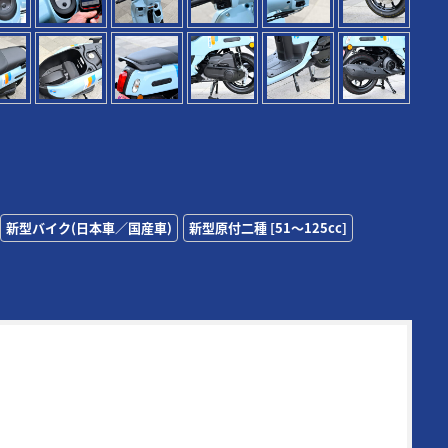
新型バイク(日本車／国産車)
新型原付二種 [51〜125cc]
72年に創刊された日本の老舗モーターサイクルマガジンの一誌。
その時代の熱いバイク達を追い続け、最新モデル＆アイテムの
テストに定評がある。また、代名詞となる新車スクープは