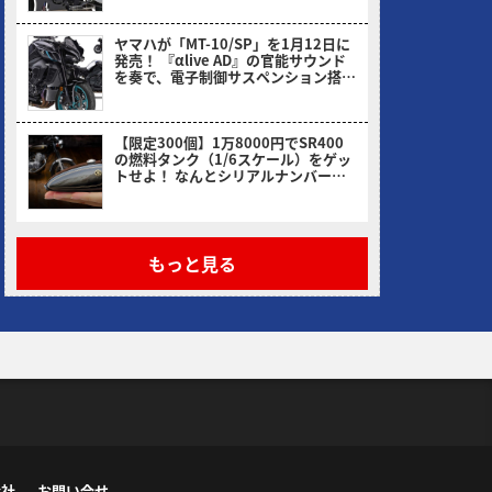
ヤマハが「MT-10/SP」を1月12日に
発売！ 『αlive AD』の官能サウンド
を奏で、電子制御サスペンション搭載
のSPも健在
ヤングマシン編集部(ヨ)
【限定300個】1万8000円でSR400
の燃料タンク（1/6スケール）をゲッ
トせよ！ なんとシリアルナンバー入
り
ヤングマシン編集部(ヨ)
もっと見る
会社
お問い合せ