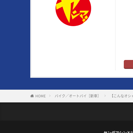
RG4
物企
メイ
トル
はバ
ヤングマシン編集部
ト”だ
※ヤ
HOME
バイク／オートバイ［新車］
【こんなオシャ
ヤングマシンと