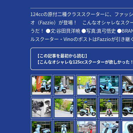
124ccの原付二種クラススクーターに、ファ
オ（Fazzio）が登場！ こんなオシャレなス
うだ！ ●文:谷田貝洋暁 ●写真:真弓悟史 ●BRAND P
ルスクーター・VinoのポストはFazzioが引き継ぐ!
【この記事を最初から読む】
【こんなオシャレな125ccスクーターが欲しかった！