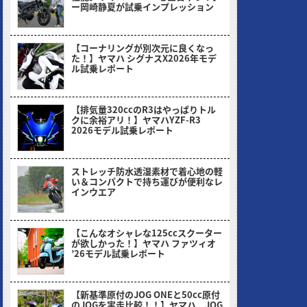
ー岡崎静夏が試乗インプレッション
2026/08/03
【コーナリングが別次元に良くなっ
た！】ヤマハ シグナスX2026年モデ
ル試乗レポート
2026/07/06
【排気量320ccのR3はやっぱりトル
クに余裕アリ！】ヤマハYZF-R3
2026モデル試乗レポート
2026/05/30
ストレッチ防水透湿素材で着心地の軽
い＆コンパクトで持ち運びが便利なレ
インウエア
2026/05/18
【こんなオシャレな125ccスクーター
が欲しかった！】ヤマハ ファツィオ
’26モデル試乗レポート
2026/04/28
【新基準原付のJOG ONEと50cc原付
のJOGを実走比較！！】ヤマハ JOG