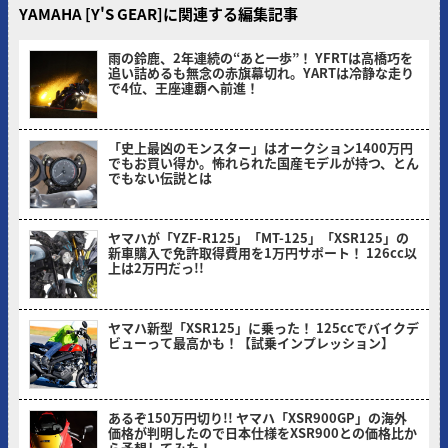
YAMAHA [Y'S GEAR]に関連する編集記事
雨の鈴鹿、2年連続の“あと一歩”！ YFRTは高橋巧を
追い詰めるも無念の赤旗幕切れ。YARTは冷静な走り
で4位、王座連覇へ前進！
ヤングマシン編集部(サカイ)
「史上最凶のモンスター」はオークション1400万円
でもお買い得か。怖れられた国産モデルが持つ、とん
でもない伝説とは
ヤングマシン編集部(ナカ)
ヤマハが「YZF-R125」「MT-125」「XSR125」の
新車購入で免許取得費用を1万円サポート！ 126cc以
上は2万円だっ!!
ヤングマシン編集部(ヨ)
ヤマハ新型「XSR125」に乗った！ 125ccでバイクデ
ビューって最高かも！【試乗インプレッション】
ミヤケン(ヤングマシン編集部)
あるぞ150万円切り!! ヤマハ「XSR900GP」の海外
価格が判明したので日本仕様をXSR900との価格比か
ら予想してみた！