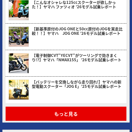
【こんなオシャレな125ccスクーターが欲しかっ
た！】ヤマハ ファツィオ ’26モデル試乗レポート
2026/04/28
【新基準原付のJOG ONEと50cc原付のJOGを実走比
較！！】ヤマハ JOG ONE ’26モデル試乗レポート
2026/03/31
【電子制御CVT“YECVT”がツーリングで効きまく
り!?】ヤマハ「NMAX155」 ’26モデル試乗レポート
2026/02/24
【バッテリーを交換しながら走り回れ!】ヤマハの新
型電動スクーター「JOG E」’25モデル試乗レポート
2026/01/30
もっと見る