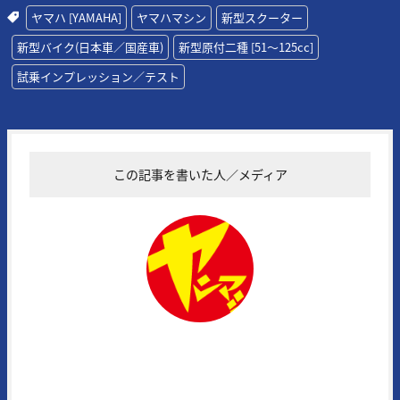
ヤマハ [YAMAHA]
ヤマハマシン
新型スクーター
新型バイク(日本車／国産車)
新型原付二種 [51〜125cc]
試乗インプレッション／テスト
この記事を書いた人／メディア
ヤングマシン編集部
1972年に創刊された日本の老舗モーターサイクルマガジンの一誌。常
にその時代の熱いバイク達を追い続け、最新モデル＆アイテムの実証テ