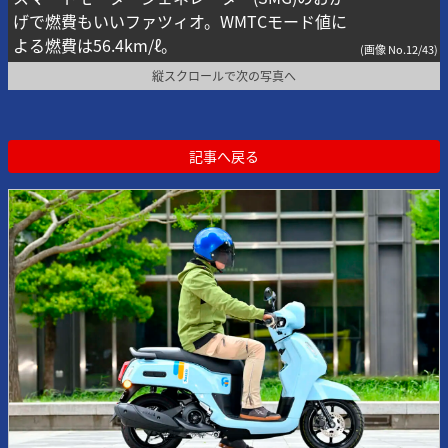
げで燃費もいいファツィオ。WMTCモード値に
よる燃費は56.4km/ℓ。
(画像 No.12/43)
縦スクロールで次の写真へ
記事へ戻る