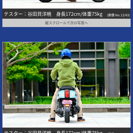
テスター：谷田貝洋暁 身長172cm/体重75kg
(画像 No.13/43)
縦スクロールで次の写真へ
テスター：谷田貝洋暁 身長172cm/体重75kg