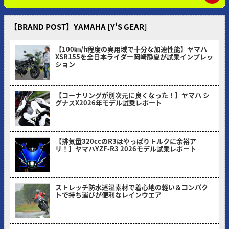
【BRAND POST】YAMAHA [Y'S GEAR]
【100㎞/h程度の実用域で十分な加速性能】ヤマハ
XSR155を全日本ライダー岡崎静夏が試乗インプレッ
ション
2026/08/03
【コーナリングが別次元に良くなった！】ヤマハ シ
グナスX2026年モデル試乗レポート
2026/07/06
【排気量320ccのR3はやっぱりトルクに余裕ア
リ！】ヤマハYZF-R3 2026モデル試乗レポート
2026/05/30
ストレッチ防水透湿素材で着心地の軽い＆コンパク
トで持ち運びが便利なレインウエア
2026/05/18