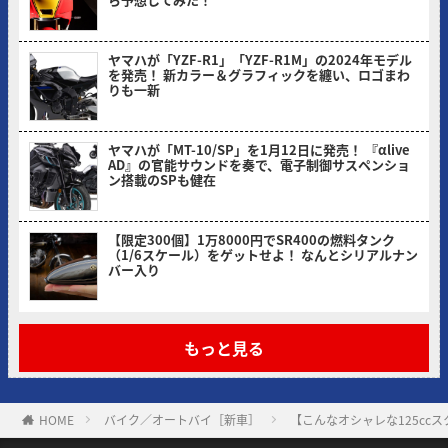
ヤングマシン編集部(ヨ)
ヤマハが「YZF-R1」「YZF-R1M」の2024年モデル
を発売！ 新カラー＆グラフィックを纏い、ロゴまわ
りも一新
ヤングマシン編集部(ヨ)
ヤマハが「MT-10/SP」を1月12日に発売！ 『αlive
AD』の官能サウンドを奏で、電子制御サスペンショ
ン搭載のSPも健在
ヤングマシン編集部(ヨ)
【限定300個】1万8000円でSR400の燃料タンク
（1/6スケール）をゲットせよ！ なんとシリアルナン
バー入り
ヤングマシン編集部(ヨ)
もっと見る
HOME
バイク／オートバイ［新車］
【こんなオシャレな125cc