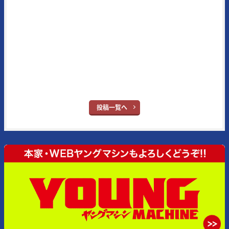
ストに定評がある。また、代名詞となる新車スクープはRG400/500Γ時
代（1984年3月号掲載）から30年以上続いている名物企画で、業界内
の生情報を独自追跡したものが主となっている。メイン読者層は50代
とそのジュニア世代となる20代。ブランドタイトルの“ヤング”という
単語はさすがに時代錯誤とはなったが、信条はバイク乗りの多くが持
ち合わせている“ヤング・アット・ハート”だ。
※ヤングマシン：
YouTube
｜
X
｜
Facebook
｜
Instagram
投稿一覧へ