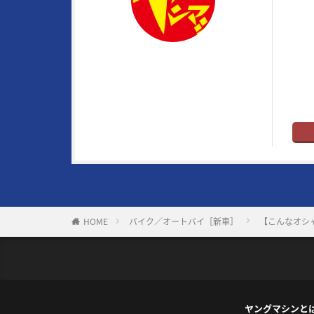
メイ
トル
はバ
ヤングマシン編集部
ト”だ
※ヤ
HOME
バイク／オートバイ［新車］
【こんなオシャ
ヤングマシンと