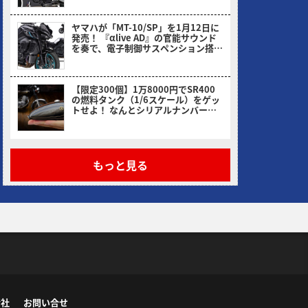
ヤマハが「MT-10/SP」を1月12日に
発売！ 『αlive AD』の官能サウンド
を奏で、電子制御サスペンション搭載
のSPも健在
ヤングマシン編集部(ヨ)
【限定300個】1万8000円でSR400
の燃料タンク（1/6スケール）をゲッ
トせよ！ なんとシリアルナンバー入
り
ヤングマシン編集部(ヨ)
もっと見る
会社
お問い合せ