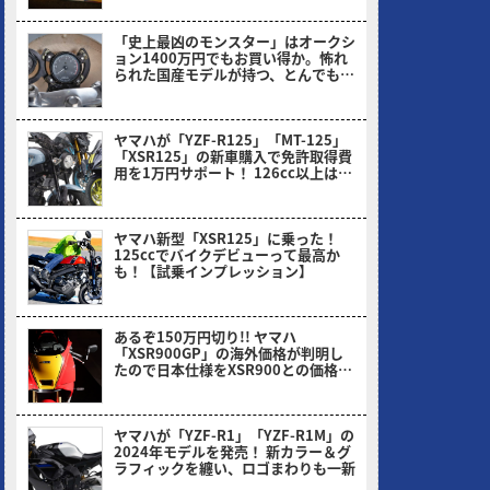
「史上最凶のモンスター」はオークシ
ョン1400万円でもお買い得か。怖れ
られた国産モデルが持つ、とんでもな
い伝説とは
ヤングマシン編集部(ナカ)
ヤマハが「YZF-R125」「MT-125」
「XSR125」の新車購入で免許取得費
用を1万円サポート！ 126cc以上は2
万円だっ!!
ヤングマシン編集部(ヨ)
ヤマハ新型「XSR125」に乗った！
125ccでバイクデビューって最高か
も！【試乗インプレッション】
ミヤケン(ヤングマシン編集部)
あるぞ150万円切り!! ヤマハ
「XSR900GP」の海外価格が判明し
たので日本仕様をXSR900との価格比
から予想してみた！
ヤングマシン編集部(ヨ)
ヤマハが「YZF-R1」「YZF-R1M」の
2024年モデルを発売！ 新カラー＆グ
ラフィックを纏い、ロゴまわりも一新
ヤングマシン編集部(ヨ)