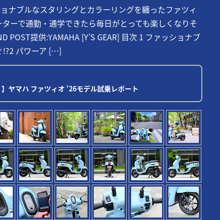
ッショナブルなスタリングとカラーリングを纏ったファツィ
クーターで通勤・通学できたら毎日がとっても楽しくなりそ
OST提供:YAMAHA [Y’S GEAR] 目次 1 ファッショナブ
?2 パワーア […]
】ヤマハ ファツィオ ’26モデル試乗レポート