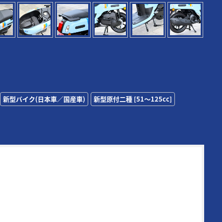
新型バイク(日本車／国産車)
新型原付二種 [51〜125cc]
72年に創刊された日本の老舗モーターサイクルマガジンの一誌。
その時代の熱いバイク達を追い続け、最新モデル＆アイテムの
テストに定評がある。また、代名詞となる新車スクープは
00/500Γ時代（1984年3月号掲載）から30年以上続いている名
画で、業界内の生情報を独自追跡したものが主となっている。