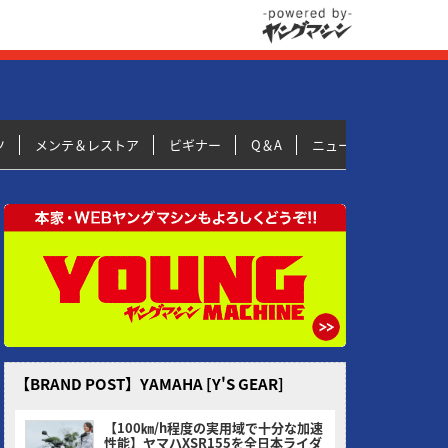
ツ
メンテ＆レストア
ビギナー
Q＆A
ニュース＆トピックス
【BRAND POST】YAMAHA [Y'S GEAR]
【100㎞/h程度の実用域で十分な加速
性能】ヤマハXSR155を全日本ライダ