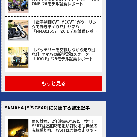
ONE ’26モデル試乗レポート
2026/03/31
【電子制御CVT“YECVT”がツーリン
グで効きまくり!?】ヤマハ
「NMAX155」 ’26モデル試乗レポー
ト
2026/02/24
【バッテリーを交換しながら走り回
れ!】ヤマハの新型電動スクーター
「JOG E」’25モデル試乗レポート
2026/01/30
もっと見る
YAMAHA [Y'S GEAR]に関連する編集記事
雨の鈴鹿、2年連続の“あと一歩”！
YFRTは高橋巧を追い詰めるも無念の
赤旗幕切れ。YARTは冷静な走りで4
位、王座連覇へ前進！
ヤングマシン編集部(サカイ)