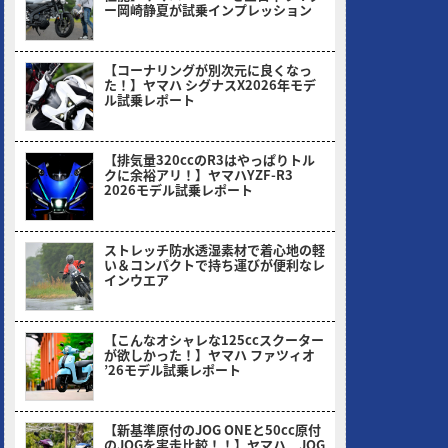
ー岡崎静夏が試乗インプレッション
2026/08/03
【コーナリングが別次元に良くなっ
た！】ヤマハ シグナスX2026年モデ
ル試乗レポート
2026/07/06
【排気量320ccのR3はやっぱりトル
クに余裕アリ！】ヤマハYZF-R3
2026モデル試乗レポート
2026/05/30
ストレッチ防水透湿素材で着心地の軽
い＆コンパクトで持ち運びが便利なレ
インウエア
2026/05/18
【こんなオシャレな125ccスクーター
が欲しかった！】ヤマハ ファツィオ
’26モデル試乗レポート
2026/04/28
【新基準原付のJOG ONEと50cc原付
のJOGを実走比較！！】ヤマハ JOG