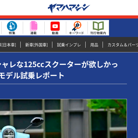
[日本車]
新車[外国車]
試乗インプレ
用品
カスタム＆パー
なオシャレな125ccスクーターが欲しかっ
6モデル試乗レポート