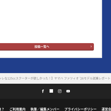
ン読者層は50代とそのジュニア世代となる20代。ブランドタイ
の“ヤング”という単語はさすがに時代錯誤とはなったが、信条
イク乗りの多くが持ち合わせている“ヤング・アット・ハー
。
ングマシン：
YouTube
｜
X
｜
Facebook
｜
Instagram
投稿一覧へ
レな125ccスクーターが欲しかった！】ヤマハ ファツィオ ’26モデル試乗レポート
は？
ご利用案内
執筆／編集メンバー
プライバシーポリシー
運営