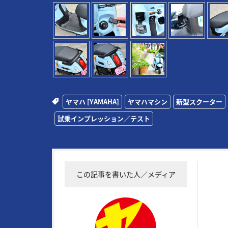
ヤマハ [YAMAHA]
ヤマハマシン
新型スクーター
試乗インプレッション／テスト
この記事を書いた人／メディア
19
常に
実証
RG4
物企