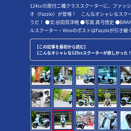
124ccの原付二種クラススクーターに、ファ
オ（Fazzio）が登場！ こんなオシャレなス
うだ！ ●文:谷田貝洋暁 ●写真:真弓悟史 ●BRAND P
ルスクーター・VinoのポストはFazzioが引き継ぐ!
【この記事を最初から読む】
【こんなオシャレな125ccスクーターが欲しかった！