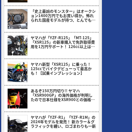
「史上最凶のモンスター」はオークシ
ョン1400万円でもお買い得か。怖れ
られた国産モデルが持つ、とんでもな
い伝説とは
ヤングマシン編集部(ナカ)
ヤマハが「YZF-R125」「MT-125」
「XSR125」の新車購入で免許取得費
用を1万円サポート！ 126cc以上は2
万円だっ!!
ヤングマシン編集部(ヨ)
ヤマハ新型「XSR125」に乗った！
125ccでバイクデビューって最高か
も！【試乗インプレッション】
ミヤケン(ヤングマシン編集部)
あるぞ150万円切り!! ヤマハ
「XSR900GP」の海外価格が判明し
たので日本仕様をXSR900との価格比
から予想してみた！
ヤングマシン編集部(ヨ)
ヤマハが「YZF-R1」「YZF-R1M」の
2024年モデルを発売！ 新カラー＆グ
ラフィックを纏い、ロゴまわりも一新
ヤングマシン編集部(ヨ)