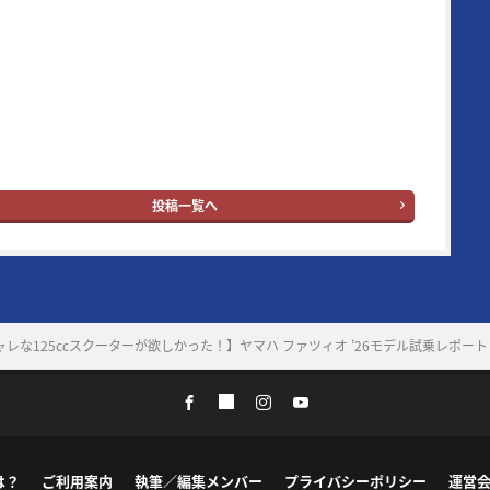
ン読者層は50代とそのジュニア世代となる20代。ブランドタイ
の“ヤング”という単語はさすがに時代錯誤とはなったが、信条
イク乗りの多くが持ち合わせている“ヤング・アット・ハー
。
ングマシン：
YouTube
｜
X
｜
Facebook
｜
Instagram
投稿一覧へ
レな125ccスクーターが欲しかった！】ヤマハ ファツィオ ’26モデル試乗レポート
は？
ご利用案内
執筆／編集メンバー
プライバシーポリシー
運営