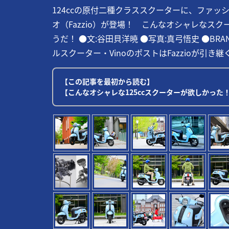
124ccの原付二種クラススクーターに、ファ
オ（Fazzio）が登場！ こんなオシャレなス
うだ！ ●文:谷田貝洋暁 ●写真:真弓悟史 ●BRAND P
ルスクーター・VinoのポストはFazzioが引き継ぐ!
【この記事を最初から読む】
【こんなオシャレな125ccスクーターが欲しかった！