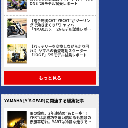
ONE ’26モデル試乗レポート
2026/03/31
【電子制御CVT“YECVT”がツーリン
グで効きまくり!?】ヤマハ
「NMAX155」 ’26モデル試乗レポー
ト
2026/02/24
【バッテリーを交換しながら走り回
れ!】ヤマハの新型電動スクーター
「JOG E」’25モデル試乗レポート
2026/01/30
もっと見る
YAMAHA [Y'S GEAR]に関連する編集記事
雨の鈴鹿、2年連続の“あと一歩”！
YFRTは高橋巧を追い詰めるも無念の
赤旗幕切れ。YARTは冷静な走りで4
位、王座連覇へ前進！
ヤングマシン編集部(サカイ)