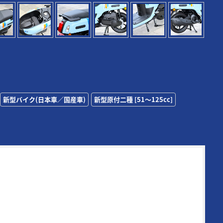
新型バイク(日本車／国産車)
新型原付二種 [51〜125cc]
72年に創刊された日本の老舗モーターサイクルマガジンの一誌。
その時代の熱いバイク達を追い続け、最新モデル＆アイテムの
テストに定評がある。また、代名詞となる新車スクープは
00/500Γ時代（1984年3月号掲載）から30年以上続いている名
画で、業界内の生情報を独自追跡したものが主となっている。