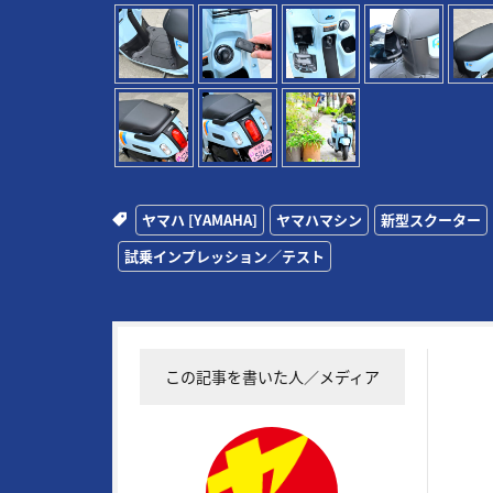
ヤマハ [YAMAHA]
ヤマハマシン
新型スクーター
試乗インプレッション／テスト
この記事を書いた人／メディア
19
常に
実証
RG4
物企