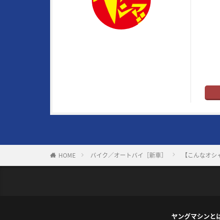
メイ
トル
はバ
ヤングマシン編集部
ト”だ
※ヤ
HOME
バイク／オートバイ［新車］
【こんなオシャ
ヤングマシンと