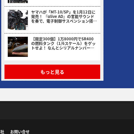
ヤマハが「MT-10/SP」を1月12日に
発売！ 『αlive AD』の官能サウンド
を奏で、電子制御サスペンション搭載
のSPも健在
ヤングマシン編集部(ヨ)
【限定300個】1万8000円でSR400
の燃料タンク（1/6スケール）をゲッ
トせよ！ なんとシリアルナンバー入
り
ヤングマシン編集部(ヨ)
もっと見る
会社
お問い合せ