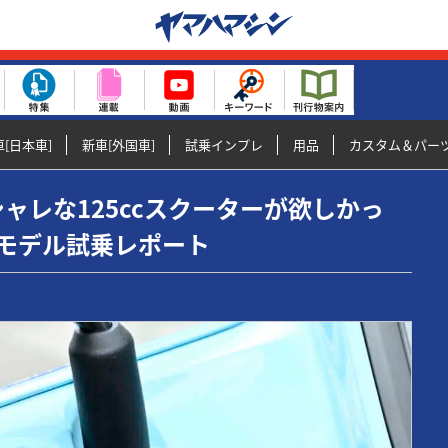
[日本車]
新車[外国車]
試乗インプレ
用品
カスタム＆パー
なオシャレな125ccスクーターが欲しかっ
6モデル試乗レポート