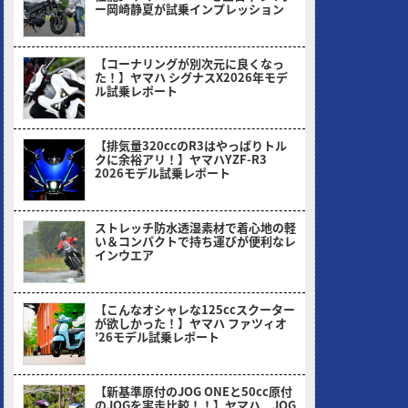
ー岡崎静夏が試乗インプレッション
2026/08/03
【コーナリングが別次元に良くなっ
た！】ヤマハ シグナスX2026年モデ
ル試乗レポート
2026/07/06
【排気量320ccのR3はやっぱりトル
クに余裕アリ！】ヤマハYZF-R3
2026モデル試乗レポート
2026/05/30
ストレッチ防水透湿素材で着心地の軽
い＆コンパクトで持ち運びが便利なレ
インウエア
2026/05/18
【こんなオシャレな125ccスクーター
が欲しかった！】ヤマハ ファツィオ
’26モデル試乗レポート
2026/04/28
【新基準原付のJOG ONEと50cc原付
のJOGを実走比較！！】ヤマハ JOG