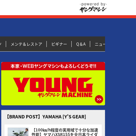
ツ
メンテ＆レストア
ビギナー
Q＆A
ニュース＆トピックス
【BRAND POST】YAMAHA [Y'S GEAR]
【100㎞/h程度の実用域で十分な加速
性能】ヤマハXSR155を全日本ライダ