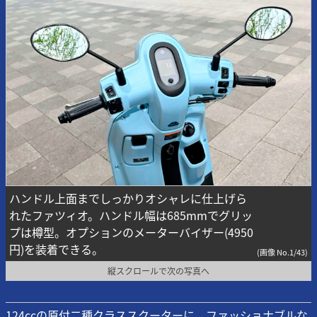
ハンドル上面までしっかりオシャレに仕上げら
れたファツィオ。ハンドル幅は685mmでグリッ
プは樽型。オプションのメーターバイザー(4950
円)を装着できる。
(画像 No.1/43)
縦スクロールで次の写真へ
124ccの原付二種クラススクーターに、ファッショナブルな