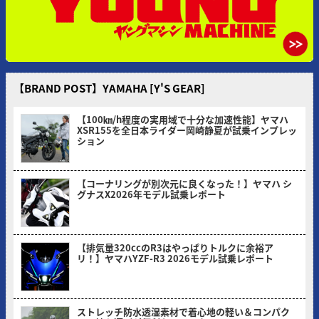
【BRAND POST】YAMAHA [Y'S GEAR]
【100㎞/h程度の実用域で十分な加速性能】ヤマハ
XSR155を全日本ライダー岡崎静夏が試乗インプレッ
ション
2026/08/03
【コーナリングが別次元に良くなった！】ヤマハ シ
グナスX2026年モデル試乗レポート
2026/07/06
【排気量320ccのR3はやっぱりトルクに余裕ア
リ！】ヤマハYZF-R3 2026モデル試乗レポート
2026/05/30
ストレッチ防水透湿素材で着心地の軽い＆コンパク