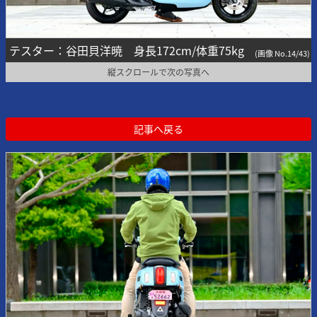
テスター：谷田貝洋暁 身長172cm/体重75kg
(画像 No.14/43)
縦スクロールで次の写真へ
記事へ戻る