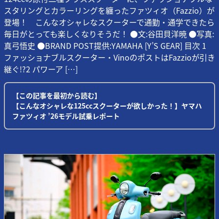
スタリングとカラーリングを纏ったファツィオ（Fazzio）が
登場！ こんなオシャレなスクーターで通勤・通学できたら
毎日がとっても楽しくなりそうだ！ ●文:谷田貝洋暁 ●写真:
真弓悟史 ●BRAND POST提供:YAMAHA [Y’S GEAR] 目次 1
ファッショナブルスクーター・VinoのポストはFazzioが引き
継ぐ!?2 パワーア […]
【この記事を最初から読む】
【こんなオシャレな125ccスクーターが欲しかった！】ヤマハ
ファツィオ ’26モデル試乗レポート