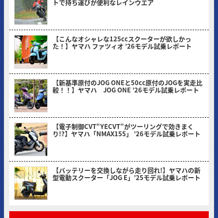
トで持ち運びが便利なレインウエア
2026/05/18
【こんなオシャレな125ccスクーターが欲しかっ
た！】ヤマハ ファツィオ ’26モデル試乗レポート
2026/04/28
【新基準原付のJOG ONEと50cc原付のJOGを実走比
較！！】ヤマハ JOG ONE ’26モデル試乗レポート
2026/03/31
【電子制御CVT“YECVT”がツーリングで効きまく
り!?】ヤマハ「NMAX155」 ’26モデル試乗レポート
2026/02/24
【バッテリーを交換しながら走り回れ!】ヤマハの新
型電動スクーター「JOG E」’25モデル試乗レポート
2026/01/30