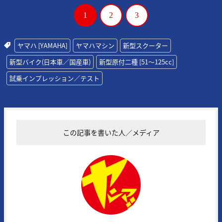
1
2
3
ヤマハ [YAMAHA]
ヤマハマシン
新型スクーター
新型バイク(日本車／国産車)
新型原付二種 [51〜125cc]
試乗インプレッション／テスト
この記事を書いた人／メディア