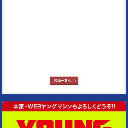
ヤングマシン編集部
1972年に創刊された日本の老舗モーターサイクルマガジンの一誌。常
にその時代の熱いバイク達を追い続け、最新モデル＆アイテムの実証テ
ストに定評がある。また、代名詞となる新車スクープはRG400/500Γ時
代（1984年3月号掲載）から30年以上続いている名物企画で、業界内
の生情報を独自追跡したものが主となっている。メイン読者層は50代
とそのジュニア世代となる20代。ブランドタイトルの“ヤング”という
単語はさすがに時代錯誤とはなったが、信条はバイク乗りの多くが持
ち合わせている“ヤング・アット・ハート”だ。
※ヤングマシン：
YouTube
｜
X
｜
Facebook
｜
Instagram
投稿一覧へ