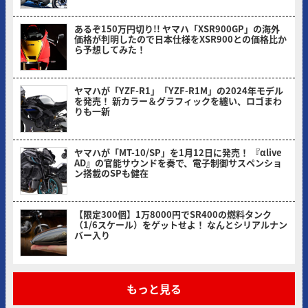
あるぞ150万円切り!! ヤマハ「XSR900GP」の海外
価格が判明したので日本仕様をXSR900との価格比か
ら予想してみた！
ヤングマシン編集部(ヨ)
ヤマハが「YZF-R1」「YZF-R1M」の2024年モデル
を発売！ 新カラー＆グラフィックを纏い、ロゴまわ
りも一新
ヤングマシン編集部(ヨ)
ヤマハが「MT-10/SP」を1月12日に発売！ 『αlive
AD』の官能サウンドを奏で、電子制御サスペンショ
ン搭載のSPも健在
ヤングマシン編集部(ヨ)
【限定300個】1万8000円でSR400の燃料タンク
（1/6スケール）をゲットせよ！ なんとシリアルナン
バー入り
ヤングマシン編集部(ヨ)
もっと見る