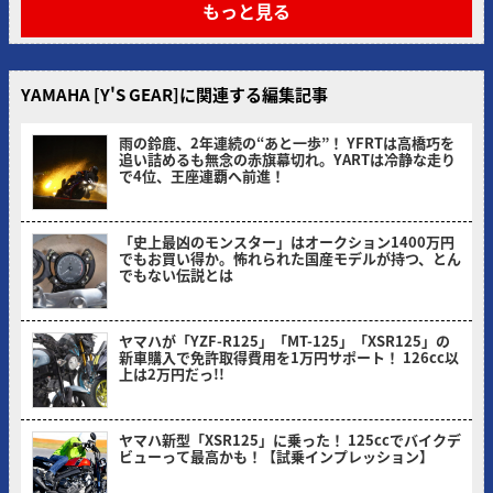
もっと見る
YAMAHA [Y'S GEAR]に関連する編集記事
雨の鈴鹿、2年連続の“あと一歩”！ YFRTは高橋巧を
追い詰めるも無念の赤旗幕切れ。YARTは冷静な走り
で4位、王座連覇へ前進！
ヤングマシン編集部(サカイ)
「史上最凶のモンスター」はオークション1400万円
でもお買い得か。怖れられた国産モデルが持つ、とん
でもない伝説とは
ヤングマシン編集部(ナカ)
ヤマハが「YZF-R125」「MT-125」「XSR125」の
新車購入で免許取得費用を1万円サポート！ 126cc以
上は2万円だっ!!
ヤングマシン編集部(ヨ)
ヤマハ新型「XSR125」に乗った！ 125ccでバイクデ
ビューって最高かも！【試乗インプレッション】
ミヤケン(ヤングマシン編集部)