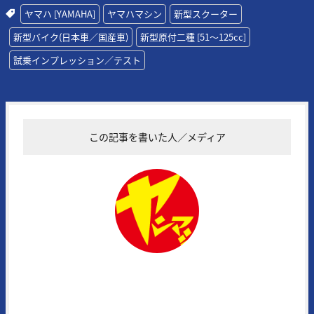
ヤマハ [YAMAHA]
ヤマハマシン
新型スクーター
新型バイク(日本車／国産車)
新型原付二種 [51〜125cc]
試乗インプレッション／テスト
この記事を書いた人／メディア
ヤングマシン編集部
1972年に創刊された日本の老舗モーターサイクルマガジンの一誌。常
にその時代の熱いバイク達を追い続け、最新モデル＆アイテムの実証テ