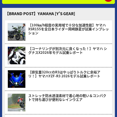
【BRAND POST】YAMAHA [Y'S GEAR]
【100㎞/h程度の実用域で十分な加速性能】ヤマハ
XSR155を全日本ライダー岡崎静夏が試乗インプレッ
ション
2026/08/03
【コーナリングが別次元に良くなった！】ヤマハ シ
グナスX2026年モデル試乗レポート
2026/07/06
【排気量320ccのR3はやっぱりトルクに余裕ア
リ！】ヤマハYZF-R3 2026モデル試乗レポート
2026/05/30
ストレッチ防水透湿素材で着心地の軽い＆コンパク
トで持ち運びが便利なレインウエア
2026/05/18