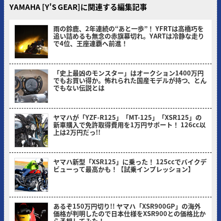
YAMAHA [Y'S GEAR]に関連する編集記事
雨の鈴鹿、2年連続の“あと一歩”！ YFRTは高橋巧を
追い詰めるも無念の赤旗幕切れ。YARTは冷静な走り
で4位、王座連覇へ前進！
ヤングマシン編集部(サカイ)
「史上最凶のモンスター」はオークション1400万円
でもお買い得か。怖れられた国産モデルが持つ、とん
でもない伝説とは
ヤングマシン編集部(ナカ)
ヤマハが「YZF-R125」「MT-125」「XSR125」の
新車購入で免許取得費用を1万円サポート！ 126cc以
上は2万円だっ!!
ヤングマシン編集部(ヨ)
ヤマハ新型「XSR125」に乗った！ 125ccでバイクデ
ビューって最高かも！【試乗インプレッション】
ミヤケン(ヤングマシン編集部)
あるぞ150万円切り!! ヤマハ「XSR900GP」の海外
価格が判明したので日本仕様をXSR900との価格比か
ら予想してみた！