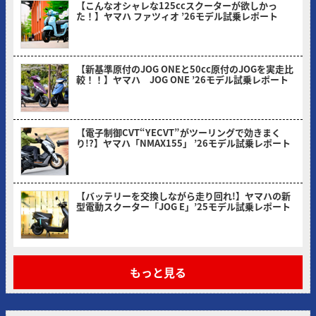
【こんなオシャレな125ccスクーターが欲しかっ
た！】ヤマハ ファツィオ ’26モデル試乗レポート
2026/04/28
【新基準原付のJOG ONEと50cc原付のJOGを実走比
較！！】ヤマハ JOG ONE ’26モデル試乗レポート
2026/03/31
【電子制御CVT“YECVT”がツーリングで効きまく
り!?】ヤマハ「NMAX155」 ’26モデル試乗レポート
2026/02/24
【バッテリーを交換しながら走り回れ!】ヤマハの新
型電動スクーター「JOG E」’25モデル試乗レポート
2026/01/30
もっと見る