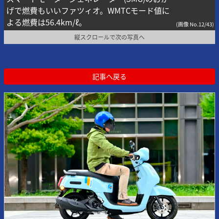
げで燃費もいいファツィオ。WMTCモード値に
よる燃費は56.4km/ℓ。
(画像 No.12/43)
縦スクロールで次の写真へ
記事へ戻る