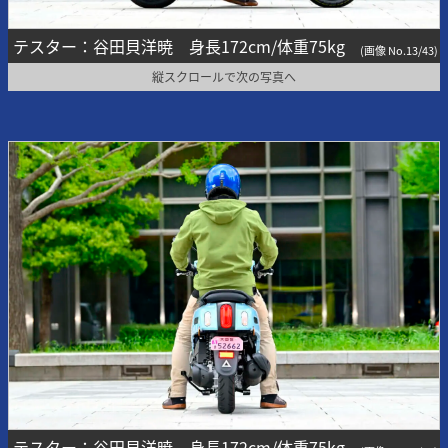
テスター：谷田貝洋暁 身長172cm/体重75kg
(画像 No.13/43)
縦スクロールで次の写真へ
テスター：谷田貝洋暁 身長172cm/体重75kg