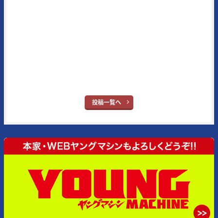
ストに定評がある。また、代名詞となる新車スクープはRG400/500Γ時
代（1984年3月号掲載）から30年以上続いている名物企画で、業界内
の生情報を独自追跡したものが主となっている。メイン読者層は50代
とそのジュニア世代となる20代。ブランドタイトルの“ヤング”という
単語はさすがに時代錯誤とはなったが、信条はバイク乗りの多くが持
ち合わせている“ヤング・アット・ハート”だ。
※ヤングマシン：
YouTube
｜
X
｜
Facebook
｜
Instagram
投稿一覧へ