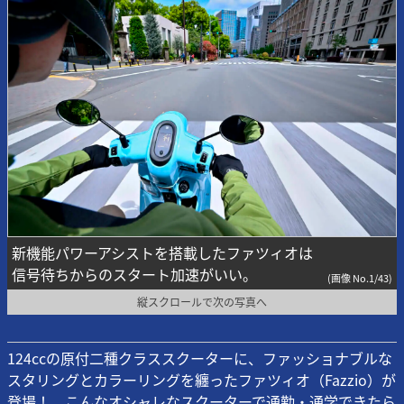
新機能パワーアシストを搭載したファツィオは
信号待ちからのスタート加速がいい。
(画像 No.1/43)
縦スクロールで次の写真へ
124ccの原付二種クラススクーターに、ファッショナブルな
スタリングとカラーリングを纏ったファツィオ（Fazzio）が
登場！ こんなオシャレなスクーターで通勤・通学できたら