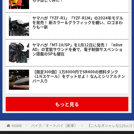
ヤングマシン編集部(ヨ)
ヤマハが「YZF-R1」「YZF-R1M」の2024年モデル
を発売！ 新カラー＆グラフィックを纏い、ロゴまわ
りも一新
ヤングマシン編集部(ヨ)
ヤマハが「MT-10/SP」を1月12日に発売！ 『αlive
AD』の官能サウンドを奏で、電子制御サスペンショ
ン搭載のSPも健在
ヤングマシン編集部(ヨ)
【限定300個】1万8000円でSR400の燃料タンク
（1/6スケール）をゲットせよ！ なんとシリアルナン
バー入り
ヤングマシン編集部(ヨ)
もっと見る
HOME
バイク／オートバイ［新車］
【こんなオシャレな125cc