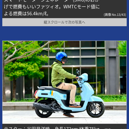
げで燃費もいいファツィオ。WMTCモード値に
よる燃費は56.4km/ℓ。
(画像 No.13/43)
縦スクロールで次の写真へ
テスター：谷田貝洋暁 身長172cm/体重75kg