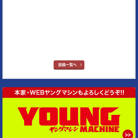
ストに定評がある。また、代名詞となる新車スクープはRG400/500Γ時
代（1984年3月号掲載）から30年以上続いている名物企画で、業界内
の生情報を独自追跡したものが主となっている。メイン読者層は50代
とそのジュニア世代となる20代。ブランドタイトルの“ヤング”という
単語はさすがに時代錯誤とはなったが、信条はバイク乗りの多くが持
ち合わせている“ヤング・アット・ハート”だ。
※ヤングマシン：
YouTube
｜
X
｜
Facebook
｜
Instagram
投稿一覧へ