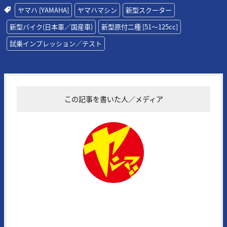
ヤマハ [YAMAHA]
ヤマハマシン
新型スクーター
新型バイク(日本車／国産車)
新型原付二種 [51〜125cc]
試乗インプレッション／テスト
この記事を書いた人／メディア
ヤングマシン編集部
1972年に創刊された日本の老舗モーターサイクルマガジンの一誌。常
にその時代の熱いバイク達を追い続け、最新モデル＆アイテムの実証テ