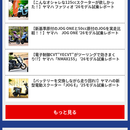
【こんなオシャレな125ccスクーターが欲しかっ
た！】ヤマハ ファツィオ ’26モデル試乗レポート
2026/04/28
【新基準原付のJOG ONEと50cc原付のJOGを実走比
較！！】ヤマハ JOG ONE ’26モデル試乗レポート
2026/03/31
【電子制御CVT“YECVT”がツーリングで効きまく
り!?】ヤマハ「NMAX155」 ’26モデル試乗レポート
2026/02/24
【バッテリーを交換しながら走り回れ!】ヤマハの新
型電動スクーター「JOG E」’25モデル試乗レポート
2026/01/30
もっと見る