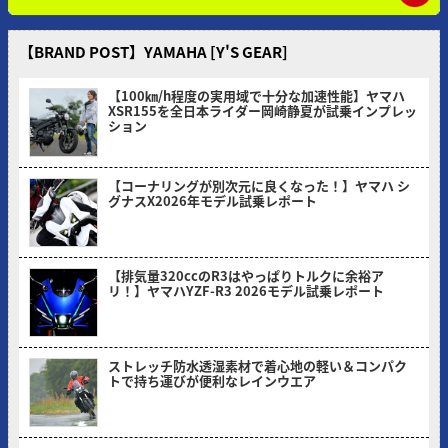
【BRAND POST】YAMAHA [Y'S GEAR]
【100㎞/h程度の実用域で十分な加速性能】ヤマハ
XSR155を全日本ライダー岡崎静夏が試乗インプレッ
ション
2026/08/03
【コーナリングが別次元に良くなった！】ヤマハ シ
グナスX2026年モデル試乗レポート
2026/07/06
【排気量320ccのR3はやっぱりトルクに余裕ア
リ！】ヤマハYZF-R3 2026モデル試乗レポート
2026/05/30
ストレッチ防水透湿素材で着心地の軽い＆コンパク
トで持ち運びが便利なレインウエア
2026/05/18