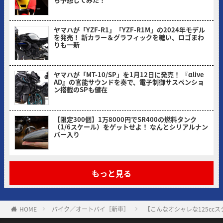
ヤングマシン編集部(ヨ)
ヤマハが「YZF-R1」「YZF-R1M」の2024年モデル
を発売！ 新カラー＆グラフィックを纏い、ロゴまわ
りも一新
ヤングマシン編集部(ヨ)
ヤマハが「MT-10/SP」を1月12日に発売！ 『αlive
AD』の官能サウンドを奏で、電子制御サスペンショ
ン搭載のSPも健在
ヤングマシン編集部(ヨ)
【限定300個】1万8000円でSR400の燃料タンク
（1/6スケール）をゲットせよ！ なんとシリアルナン
バー入り
ヤングマシン編集部(ヨ)
もっと見る
HOME
バイク／オートバイ［新車］
【こんなオシャレな125cc