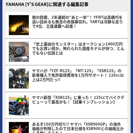
YAMAHA [Y'S GEAR]に関連する編集記事
雨の鈴鹿、2年連続の“あと一歩”！ YFRTは高橋巧を
追い詰めるも無念の赤旗幕切れ。YARTは冷静な走り
で4位、王座連覇へ前進！
ヤングマシン編集部(サカイ)
「史上最凶のモンスター」はオークション1400万円
でもお買い得か。怖れられた国産モデルが持つ、とん
でもない伝説とは
ヤングマシン編集部(ナカ)
ヤマハが「YZF-R125」「MT-125」「XSR125」の
新車購入で免許取得費用を1万円サポート！ 126cc以
上は2万円だっ!!
ヤングマシン編集部(ヨ)
ヤマハ新型「XSR125」に乗った！ 125ccでバイクデ
ビューって最高かも！【試乗インプレッション】
ミヤケン(ヤングマシン編集部)
あるぞ150万円切り!! ヤマハ「XSR900GP」の海外
価格が判明したので日本仕様をXSR900との価格比か
ら予想してみた！