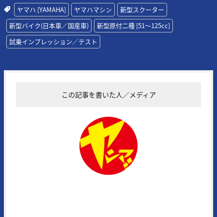
ヤマハ [YAMAHA]
ヤマハマシン
新型スクーター
新型バイク(日本車／国産車)
新型原付二種 [51〜125cc]
試乗インプレッション／テスト
この記事を書いた人／メディア
ヤングマシン編集部
1972年に創刊された日本の老舗モーターサイクルマガジンの一誌。常
にその時代の熱いバイク達を追い続け、最新モデル＆アイテムの実証テ