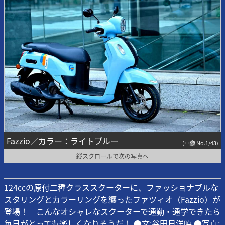
Fazzio／カラー：ライトブルー
(画像 No.1/43)
縦スクロールで次の写真へ
124ccの原付二種クラススクーターに、ファッショナブルな
スタリングとカラーリングを纏ったファツィオ（Fazzio）が
登場！ こんなオシャレなスクーターで通勤・通学できたら
毎日がとっても楽しくなりそうだ！ ●文:谷田貝洋暁 ●写真: