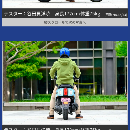
テスター：谷田貝洋暁 身長172cm/体重75kg
(画像 No.13/43)
縦スクロールで次の写真へ
テスター：谷田貝洋暁 身長172cm/体重75kg