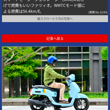
げで燃費もいいファツィオ。WMTCモード値に
よる燃費は56.4km/ℓ。
(画像 No.12/43)
縦スクロールで次の写真へ
記事へ戻る