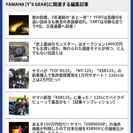
YAMAHA [Y'S GEAR]に関連する編集記事
雨の鈴鹿、2年連続の“あと一歩”！ YFRTは高橋巧を
追い詰めるも無念の赤旗幕切れ。YARTは冷静な走り
で4位、王座連覇へ前進！
ヤングマシン編集部(サカイ)
「史上最凶のモンスター」はオークション1400万円
でもお買い得か。怖れられた国産モデルが持つ、とん
でもない伝説とは
ヤングマシン編集部(ナカ)
ヤマハが「YZF-R125」「MT-125」「XSR125」の
新車購入で免許取得費用を1万円サポート！ 126cc以
上は2万円だっ!!
ヤングマシン編集部(ヨ)
ヤマハ新型「XSR125」に乗った！ 125ccでバイクデ
ビューって最高かも！【試乗インプレッション】
ミヤケン(ヤングマシン編集部)
あるぞ150万円切り!! ヤマハ「XSR900GP」の海外
価格が判明したので日本仕様をXSR900との価格比か
ら予想してみた！