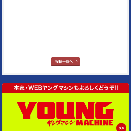
ストに定評がある。また、代名詞となる新車スクープはRG400/500Γ時
代（1984年3月号掲載）から30年以上続いている名物企画で、業界内
の生情報を独自追跡したものが主となっている。メイン読者層は50代
とそのジュニア世代となる20代。ブランドタイトルの“ヤング”という
単語はさすがに時代錯誤とはなったが、信条はバイク乗りの多くが持
ち合わせている“ヤング・アット・ハート”だ。
※ヤングマシン：
YouTube
｜
X
｜
Facebook
｜
Instagram
投稿一覧へ