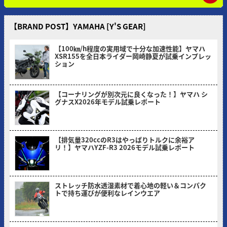
【BRAND POST】YAMAHA [Y'S GEAR]
【100㎞/h程度の実用域で十分な加速性能】ヤマハ
XSR155を全日本ライダー岡崎静夏が試乗インプレッ
ション
2026/08/03
【コーナリングが別次元に良くなった！】ヤマハ シ
グナスX2026年モデル試乗レポート
2026/07/06
【排気量320ccのR3はやっぱりトルクに余裕ア
リ！】ヤマハYZF-R3 2026モデル試乗レポート
2026/05/30
ストレッチ防水透湿素材で着心地の軽い＆コンパク
トで持ち運びが便利なレインウエア
2026/05/18