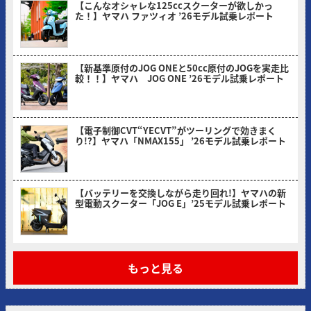
【こんなオシャレな125ccスクーターが欲しかっ
た！】ヤマハ ファツィオ ’26モデル試乗レポート
2026/04/28
【新基準原付のJOG ONEと50cc原付のJOGを実走比
較！！】ヤマハ JOG ONE ’26モデル試乗レポート
2026/03/31
【電子制御CVT“YECVT”がツーリングで効きまく
り!?】ヤマハ「NMAX155」 ’26モデル試乗レポート
2026/02/24
【バッテリーを交換しながら走り回れ!】ヤマハの新
型電動スクーター「JOG E」’25モデル試乗レポート
2026/01/30
もっと見る