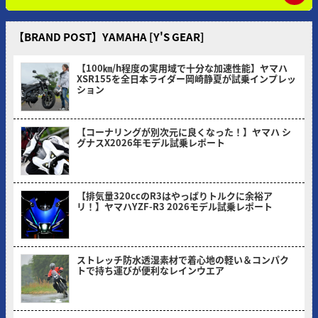
【BRAND POST】YAMAHA [Y'S GEAR]
【100㎞/h程度の実用域で十分な加速性能】ヤマハ
XSR155を全日本ライダー岡崎静夏が試乗インプレッ
ション
2026/08/03
【コーナリングが別次元に良くなった！】ヤマハ シ
グナスX2026年モデル試乗レポート
2026/07/06
【排気量320ccのR3はやっぱりトルクに余裕ア
リ！】ヤマハYZF-R3 2026モデル試乗レポート
2026/05/30
ストレッチ防水透湿素材で着心地の軽い＆コンパク
トで持ち運びが便利なレインウエア
2026/05/18