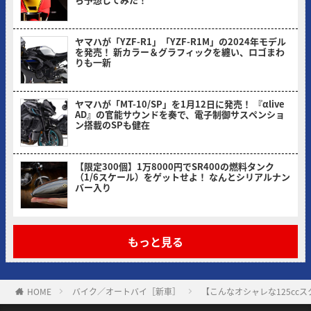
ヤングマシン編集部(ヨ)
ヤマハが「YZF-R1」「YZF-R1M」の2024年モデル
を発売！ 新カラー＆グラフィックを纏い、ロゴまわ
りも一新
ヤングマシン編集部(ヨ)
ヤマハが「MT-10/SP」を1月12日に発売！ 『αlive
AD』の官能サウンドを奏で、電子制御サスペンショ
ン搭載のSPも健在
ヤングマシン編集部(ヨ)
【限定300個】1万8000円でSR400の燃料タンク
（1/6スケール）をゲットせよ！ なんとシリアルナン
バー入り
ヤングマシン編集部(ヨ)
もっと見る
HOME
バイク／オートバイ［新車］
【こんなオシャレな125cc