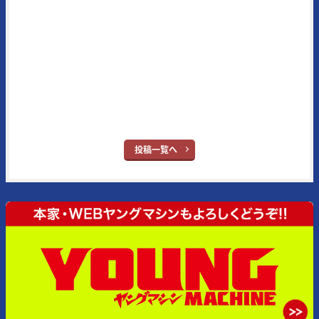
ストに定評がある。また、代名詞となる新車スクープはRG400/500Γ時
代（1984年3月号掲載）から30年以上続いている名物企画で、業界内
の生情報を独自追跡したものが主となっている。メイン読者層は50代
とそのジュニア世代となる20代。ブランドタイトルの“ヤング”という
単語はさすがに時代錯誤とはなったが、信条はバイク乗りの多くが持
ち合わせている“ヤング・アット・ハート”だ。
※ヤングマシン：
YouTube
｜
X
｜
Facebook
｜
Instagram
投稿一覧へ