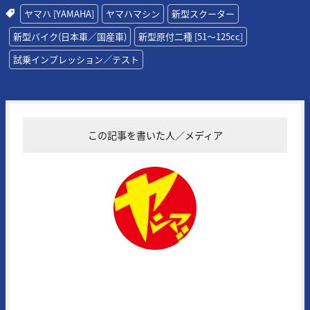
ヤマハ [YAMAHA]
ヤマハマシン
新型スクーター
新型バイク(日本車／国産車)
新型原付二種 [51〜125cc]
試乗インプレッション／テスト
この記事を書いた人／メディア
ヤングマシン編集部
1972年に創刊された日本の老舗モーターサイクルマガジンの一誌。常
にその時代の熱いバイク達を追い続け、最新モデル＆アイテムの実証テ