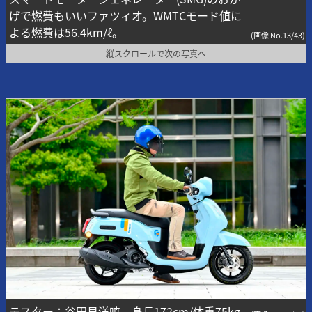
げで燃費もいいファツィオ。WMTCモード値に
よる燃費は56.4km/ℓ。
(画像 No.13/43)
縦スクロールで次の写真へ
テスター：谷田貝洋暁 身長172cm/体重75kg