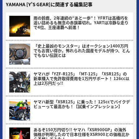
YAMAHA [Y'S GEAR]に関連する編集記事
雨の鈴鹿、2年連続の“あと一歩”！ YFRTは高橋巧を
追い詰めるも無念の赤旗幕切れ。YARTは冷静な走り
で4位、王座連覇へ前進！
ヤングマシン編集部(サカイ)
「史上最凶のモンスター」はオークション1400万円
でもお買い得か。怖れられた国産モデルが持つ、とん
でもない伝説とは
ヤングマシン編集部(ナカ)
ヤマハが「YZF-R125」「MT-125」「XSR125」の
新車購入で免許取得費用を1万円サポート！ 126cc以
上は2万円だっ!!
ヤングマシン編集部(ヨ)
ヤマハ新型「XSR125」に乗った！ 125ccでバイクデ
ビューって最高かも！【試乗インプレッション】
ミヤケン(ヤングマシン編集部)
あるぞ150万円切り!! ヤマハ「XSR900GP」の海外
価格が判明したので日本仕様をXSR900との価格比か
ら予想してみた！