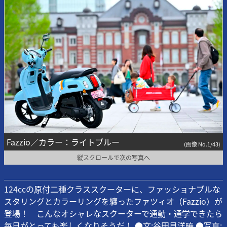
Fazzio／カラー：ライトブルー
(画像 No.1/43)
縦スクロールで次の写真へ
124ccの原付二種クラススクーターに、ファッショナブルな
スタリングとカラーリングを纏ったファツィオ（Fazzio）が
登場！ こんなオシャレなスクーターで通勤・通学できたら
毎日がとっても楽しくなりそうだ！ ●文:谷田貝洋暁 ●写真: