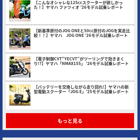
【こんなオシャレな125ccスクーターが欲しかっ
た！】ヤマハ ファツィオ ’26モデル試乗レポート
2026/04/28
【新基準原付のJOG ONEと50cc原付のJOGを実走比
較！！】ヤマハ JOG ONE ’26モデル試乗レポート
2026/03/31
【電子制御CVT“YECVT”がツーリングで効きまく
り!?】ヤマハ「NMAX155」 ’26モデル試乗レポート
2026/02/24
【バッテリーを交換しながら走り回れ!】ヤマハの新
型電動スクーター「JOG E」’25モデル試乗レポート
2026/01/30
もっと見る