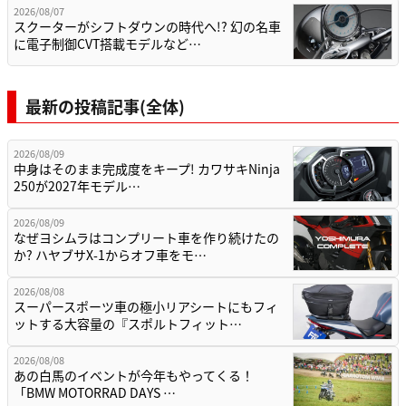
2026/08/07
スクーターがシフトダウンの時代へ!? 幻の名車
に電子制御CVT搭載モデルなど…
最新の投稿記事(全体)
2026/08/09
中身はそのまま完成度をキープ! カワサキNinja
250が2027年モデル…
2026/08/09
なぜヨシムラはコンプリート車を作り続けたの
か? ハヤブサX-1からオフ車をモ…
2026/08/08
スーパースポーツ車の極小リアシートにもフィ
ットする大容量の『スポルトフィット…
2026/08/08
あの白馬のイベントが今年もやってくる！
「BMW MOTORRAD DAYS …