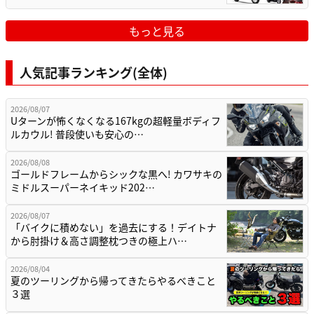
もっと見る
人気記事ランキング(全体)
2026/08/07
Uターンが怖くなくなる167kgの超軽量ボディフ
ルカウル! 普段使いも安心の…
2026/08/08
ゴールドフレームからシックな黒へ! カワサキの
ミドルスーパーネイキッド202…
2026/08/07
「バイクに積めない」を過去にする！デイトナ
から肘掛け＆高さ調整枕つきの極上ハ…
2026/08/04
夏のツーリングから帰ってきたらやるべきこと
３選