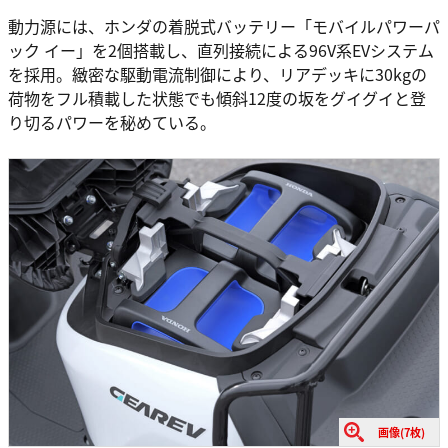
動力源には、ホンダの着脱式バッテリー「モバイルパワーパ
ック イー」を2個搭載し、直列接続による96V系EVシステム
を採用。緻密な駆動電流制御により、リアデッキに30kgの
荷物をフル積載した状態でも傾斜12度の坂をグイグイと登
り切るパワーを秘めている。
画像(7枚)