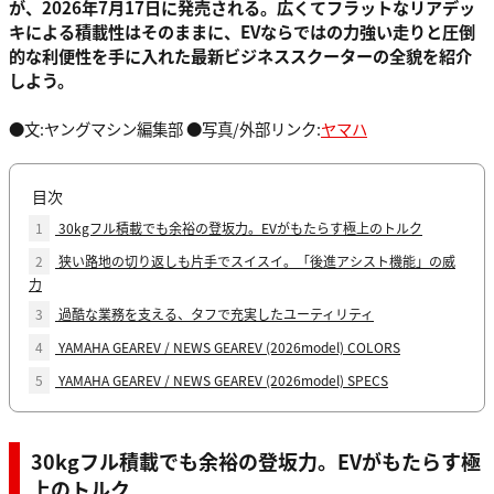
が、2026年7月17日に発売される。広くてフラットなリアデッ
キによる積載性はそのままに、EVならではの力強い走りと圧倒
的な利便性を手に入れた最新ビジネススクーターの全貌を紹介
しよう。
●文:ヤングマシン編集部 ●写真/外部リンク:
ヤマハ
目次
1
30kgフル積載でも余裕の登坂力。EVがもたらす極上のトルク
2
狭い路地の切り返しも片手でスイスイ。「後進アシスト機能」の威
力
3
過酷な業務を支える、タフで充実したユーティリティ
4
YAMAHA GEAREV / NEWS GEAREV (2026model) COLORS
5
YAMAHA GEAREV / NEWS GEAREV (2026model) SPECS
30kgフル積載でも余裕の登坂力。EVがもたらす極
上のトルク