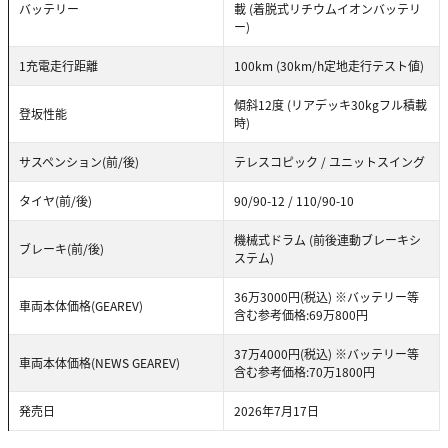
バッテリー
載 (着脱式リチウムイオンバッテリ
ー)
1充電走行距離
100km (30km/h定地走行テスト値)
傾斜12度 (リアデッキ30kgフル積載
登坂性能
時)
サスペンション(前/後)
テレスコピック / ユニットスイング
タイヤ(前/後)
90/90-12 / 110/90-10
機械式ドラム (前後連動ブレーキシ
ブレーキ(前/後)
ステム)
36万3000円(税込) ※バッテリー等
車両本体価格(GEAREV)
含む参考価格:69万800円
37万4000円(税込) ※バッテリー等
車両本体価格(NEWS GEAREV)
含む参考価格:70万1800円
発売日
2026年7月17日