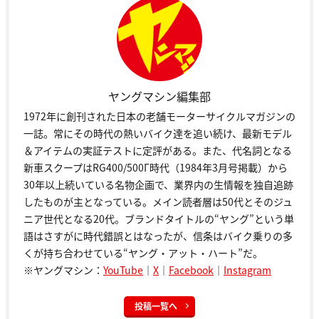
ヤングマシン編集部
1972年に創刊された日本の老舗モーターサイクルマガジンの
一誌。常にその時代の熱いバイク達を追い続け、最新モデル
＆アイテムの実証テストに定評がある。また、代名詞となる
新車スクープはRG400/500Γ時代（1984年3月号掲載）から
30年以上続いている名物企画で、業界内の生情報を独自追跡
したものが主となっている。メイン読者層は50代とそのジュ
ニア世代となる20代。ブランドタイトルの“ヤング”という単
語はさすがに時代錯誤とはなったが、信条はバイク乗りの多
くが持ち合わせている“ヤング・アット・ハート”だ。
※ヤングマシン：
YouTube
｜
X
｜
Facebook
｜
Instagram
投稿一覧へ