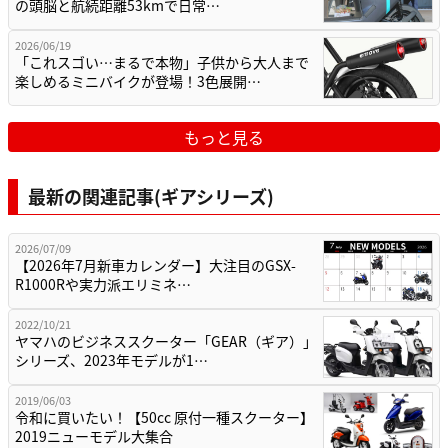
の頭脳と航続距離53kmで日常…
2026/06/19
「これスゴい…まるで本物」子供から大人まで
楽しめるミニバイクが登場！3色展開…
もっと見る
最新の関連記事(ギアシリーズ)
2026/07/09
【2026年7月新車カレンダー】大注目のGSX-
R1000Rや実力派エリミネ…
2022/10/21
ヤマハのビジネススクーター「GEAR（ギア）」
シリーズ、2023年モデルが1…
2019/06/03
令和に買いたい！【50cc 原付一種スクーター】
2019ニューモデル大集合