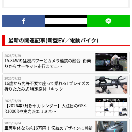
最新の関連記事(新型EV／電動バイク)
2026/07/29
15.8kWの猛烈パワーとカメラ連携の融合! 街乗
りからサーキット走行までこ…
2026/07/22
16歳から免許不要で座って乗れる! ブレイズの
折りたたみ式 特定原付「キック…
2026/07/09
【2026年7月新車カレンダー】大注目のGSX-
R1000Rや実力派エリミネ…
2026/07/04
車両単体なら約16万円！ 伝統のデザインに最新