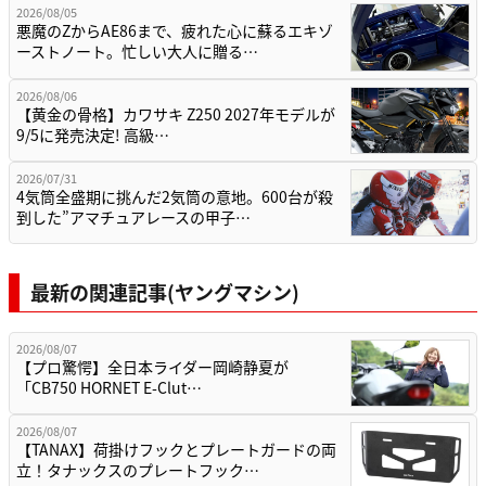
2026/08/05
悪魔のZからAE86まで、疲れた心に蘇るエキゾ
ーストノート。忙しい大人に贈る…
2026/08/06
【黄金の骨格】カワサキ Z250 2027年モデルが
9/5に発売決定! 高級…
2026/07/31
4気筒全盛期に挑んだ2気筒の意地。600台が殺
到した”アマチュアレースの甲子…
最新の関連記事(ヤングマシン)
2026/08/07
【プロ驚愕】全日本ライダー岡崎静夏が
「CB750 HORNET E-Clut…
2026/08/07
【TANAX】荷掛けフックとプレートガードの両
立！タナックスのプレートフック…