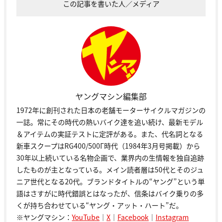
この記事を書いた人／メディア
ヤングマシン編集部
1972年に創刊された日本の老舗モーターサイクルマガジンの
一誌。常にその時代の熱いバイク達を追い続け、最新モデル
＆アイテムの実証テストに定評がある。また、代名詞となる
新車スクープはRG400/500Γ時代（1984年3月号掲載）から
30年以上続いている名物企画で、業界内の生情報を独自追跡
したものが主となっている。メイン読者層は50代とそのジュ
ニア世代となる20代。ブランドタイトルの“ヤング”という単
語はさすがに時代錯誤とはなったが、信条はバイク乗りの多
くが持ち合わせている“ヤング・アット・ハート”だ。
※ヤングマシン：
YouTube
｜
X
｜
Facebook
｜
Instagram