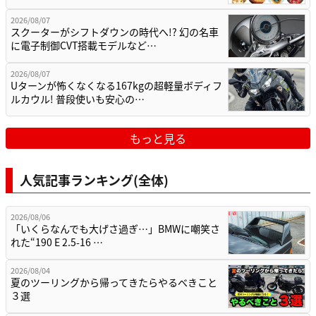
2026/08/07
スクーターがシフトダウンの時代へ!? 幻の名車
に電子制御CVT搭載モデルなど…
2026/08/07
Uターンが怖くなくなる167kgの超軽量ボディフ
ルカウル! 普段使いも安心の…
もっと見る
人気記事ランキング(全体)
2026/08/06
「いくらなんでも大げさ過ぎ…」BMWに嘲笑さ
れた“190 E 2.5-16 …
2026/08/04
夏のツーリングから帰ってきたらやるべきこと
３選