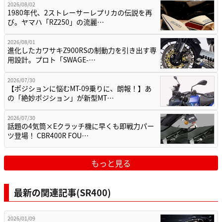
2026/08/02
1980年代、2ストレーサーレプリカの伝説を再
び。ヤマハ「RZ250」の流麗…
2026/08/01
進化したカワサキZ900RSの制動力を引き出す専
用設計。プロト「SWAGE-…
2026/07/30
【ポジションに悩むMT-09乗りに、朗報！】あ
の「絶妙ポジション」が新型MT…
2026/07/30
話題の4気筒×Eクラッチ機に早くも即戦力パー
ツ登場！ CBR400R FOU…
もっと見る
最新の関連記事(SR400)
2026/01/09