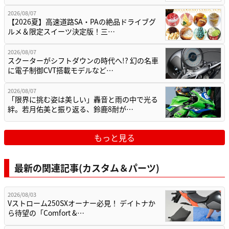
2026/08/07
【2026夏】高速道路SA・PAの絶品ドライブグ
ルメ＆限定スイーツ決定版！三…
2026/08/07
スクーターがシフトダウンの時代へ!? 幻の名車
に電子制御CVT搭載モデルなど…
2026/08/07
「限界に挑む姿は美しい」轟音と雨の中で光る
絆。若月佑美と振り返る、鈴鹿8耐が…
もっと見る
最新の関連記事(カスタム＆パーツ)
2026/08/03
Vストローム250SXオーナー必見！ デイトナか
ら待望の「Comfort &…