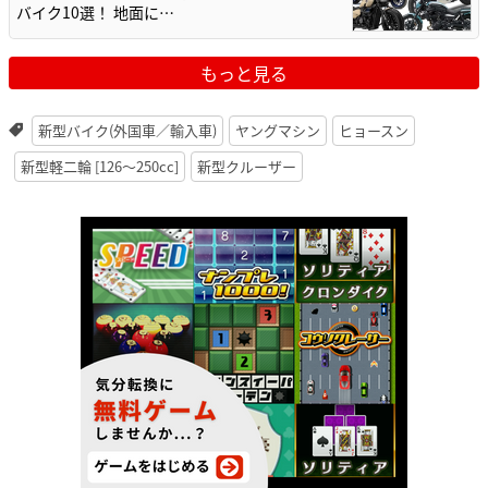
バイク10選！ 地面に…
もっと見る
新型バイク(外国車／輸入車)
ヤングマシン
ヒョースン
新型軽二輪 [126〜250cc]
新型クルーザー