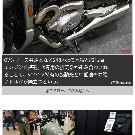
GVシリーズ共通となる248.4ccの水冷V型2気筒
エンジンを搭載。X専用の排気系が組み合わされ
ることで、Vツイン特有の鼓動感と中低速の力強
いトルクが際立つという。
(画像 No.3/9)
縦スクロールで次の写真へ