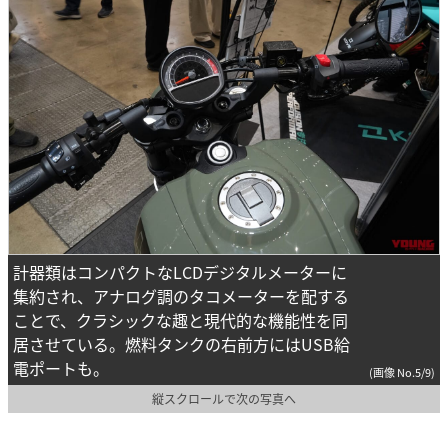
計器類はコンパクトなLCDデジタルメーターに
集約され、アナログ調のタコメーターを配する
ことで、クラシックな趣と現代的な機能性を同
居させている。燃料タンクの右前方にはUSB給
電ポートも。
(画像 No.5/9)
縦スクロールで次の写真へ