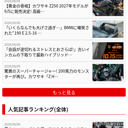
2026/08/06
【黄金の骨格】カワサキ Z250 2027年モデルが
9/5に発売決定! 高級…
2026/08/06
「いくらなんでも大げさ過ぎ…」BMWに嘲笑さ
れた“190 E 2.5-16 …
2026/08/06
「会話が途切れるストレスとおさらば!」古いイ
ンカムの下取りで最新ハイブリッド…
2026/08/05
驚異のスーパーチャージャー! 200馬力のモンス
ターが再び。カワサキ「Z H…
もっと見る
人気記事ランキング(全体)
2026/08/04