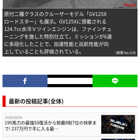
原付二種クラスのクルーザーモデル「GV125X
ロードスター」も展示。GV125Xに搭載される
124.7cc水冷Ｖツインエンジンは、ファインチュ
ーニングを施した特別仕立て。ミッションが6速
に多段化したことで、加速性能と巡航性能が向
上していることも評価されている。
(画像 No.9/9)
最新の投稿記事(全体)
2026/08/06
190馬力の最強SS復活から鈴鹿8耐7位の快挙ま
で! 237万円で手に入る最…