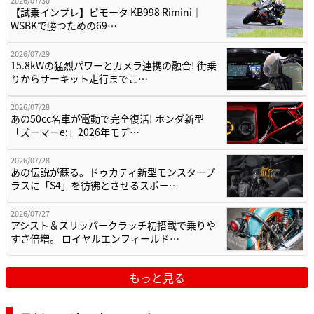
【試乗インプレ】ビモータ KB998 Rimini｜
WSBKで勝つための69…
2026/07/29
15.8kWの猛烈パワーとカメラ連携の融合! 街乗
りからサーキット走行までこ…
2026/07/28
あの50cc名車が電動で完全復活! ホンダ新型
「ズーマーe:」2026年モデ…
2026/07/28
あの伝説が蘇る。ドゥカティ新型モンスタープ
ラスに「S4」を彷彿とさせるスポー…
2026/07/27
アシスト＆スリッパークラッチ初搭載で乗りや
すさ倍増。 ロイヤルエンフィールド…
もっと見る