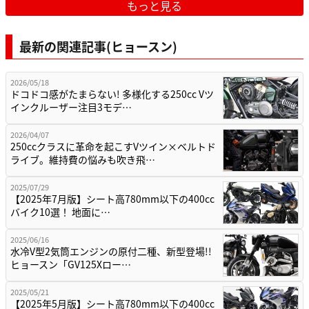
もっと見る
最新の関連記事(ヒョースン)
2026/05/18
ドコドコ感がたまらない! 多様化する250cc Vツ
インクルーザー注目3モデ…
2026/04/07
250ccクラスに革命を起こすVツイン×ベルトド
ライブ。維持費の悩みも吹き飛…
2025/07/29
【2025年7月版】シート高780mm以下の400cc
バイク10選！ 地面に…
2025/06/16
水冷V型2気筒エンジンの原付二種、新型登場!!
ヒョースン「GV125Xロー…
2025/05/21
【2025年5月版】シート高780mm以下の400cc