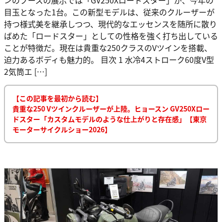
目玉となった1台。この新型モデルは、従来のクルーザーが
持つ様式美を継承しつつ、現代的なエッセンスを随所に散り
ばめた「ロードスター」としての性格を強く打ち出している
ことが特徴だ。現在は貴重な250クラスのVツインを搭載、
迫力あるボディも魅力的。 目次 1 水冷4ストローク60度V型
2気筒エ […]
【この記事を最初から読む】
貴重な250 Vツインクルーザーが上陸。ヒョースン GV250Xロー
ドスター「カスタムモデルのような仕上がりと存在感」【東京
モーターサイクルショー2026】