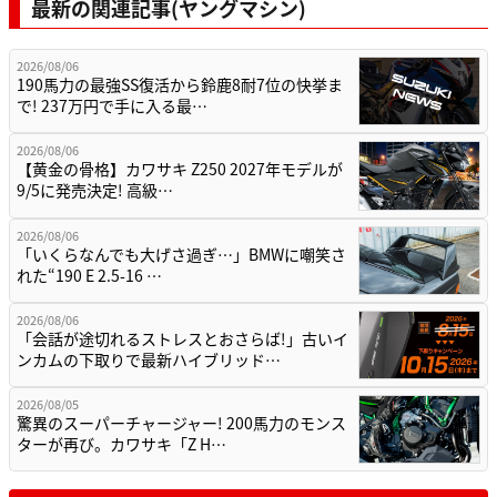
最新の関連記事(ヤングマシン)
2026/08/06
190馬力の最強SS復活から鈴鹿8耐7位の快挙ま
で! 237万円で手に入る最…
2026/08/06
【黄金の骨格】カワサキ Z250 2027年モデルが
9/5に発売決定! 高級…
2026/08/06
「いくらなんでも大げさ過ぎ…」BMWに嘲笑さ
れた“190 E 2.5-16 …
2026/08/06
「会話が途切れるストレスとおさらば!」古いイ
ンカムの下取りで最新ハイブリッド…
2026/08/05
驚異のスーパーチャージャー! 200馬力のモンス
ターが再び。カワサキ「Z H…