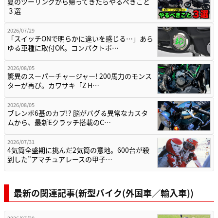
夏のツーリングから帰ってきたらやるべきこと
３選
2026/07/29
「スイッチONで明らかに違いを感じる…」あら
ゆる車種に取付OK。コンパクトボ…
2026/08/05
驚異のスーパーチャージャー! 200馬力のモンス
ターが再び。カワサキ「Z H…
2026/08/05
ブレンボ6基のカブ!? 脳がバグる異常なカスタ
ムから、最新Eクラッチ搭載のC…
2026/07/31
4気筒全盛期に挑んだ2気筒の意地。600台が殺
到した”アマチュアレースの甲子…
最新の関連記事(新型バイク(外国車／輸入車))
2026/07/30