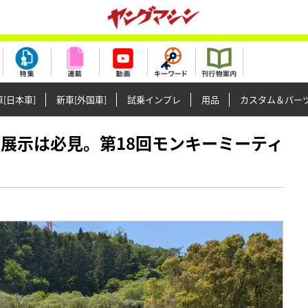
[日本車]
新車[外国車]
試乗インプレ
用品
カスタム＆パー
代カブ展示は必見。第18回モンキーミーティ