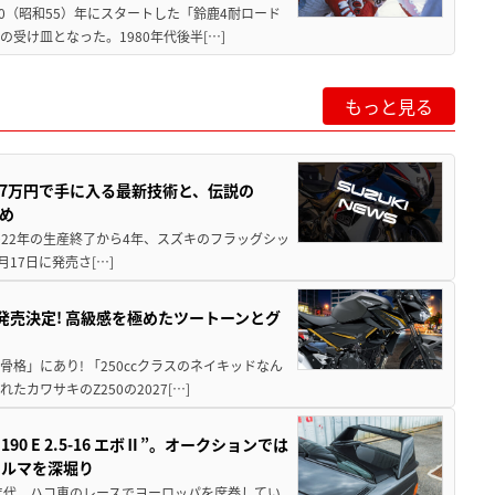
80（昭和55）年にスタートした「鈴鹿4耐ロード
受け皿となった。1980年代後半[…]
もっと見る
237万円で手に入る最新技術と、伝説の
とめ
 2022年の生産終了から4年、スズキのフラッグシッ
月17日に発売さ[…]
5に発売決定! 高級感を極めたツートーンとグ
骨格」にあり! 「250ccクラスのネイキッドなん
ワサキのZ250の2027[…]
 E 2.5-16 エボⅡ”。オークションでは
クルマを深堀り
80年代、ハコ車のレースでヨーロッパを席巻してい