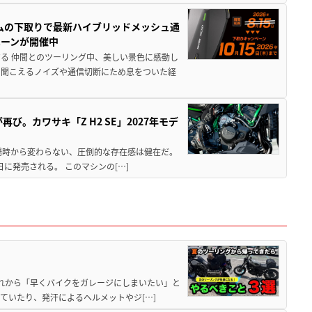
ムの下取りで最新ハイブリッドメッシュ通
ペーンが開催中
る 仲間とのツーリング中、美しい景色に感動し
ら聞こえるノイズや通信切断にため息をついた経
び。カワサキ「Z H2 SE」2027年モデ
場時から変わらない、圧倒的な存在感は健在だ。
5日に発売される。 このマシンの[…]
と疲れから「早くバイクをガレージにしまいたい」と
ていたり、発汗によるヘルメットやジ[…]