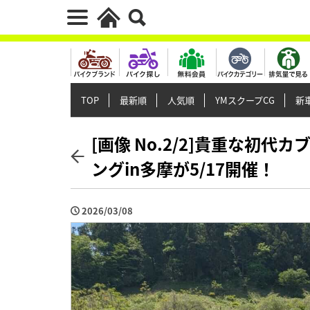
TOP
最新順
人気順
YMスクープCG
新車
[画像 No.2/2]貴重な初
ングin多摩が5/17開催！
2026/03/08