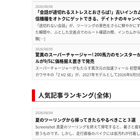
2026/08/06
「会話が途切れるストレスとおさらば!」古いインカ
信機種をオトクにゲットできる、デイトナのキャン
「途切れない会話」が、ツーリングの景色をさらに鮮やかにす
た瞬間や、ふとした交差点でのルート確認の際、インカムか
験[…]
2026/08/05
驚異のスーパーチャージャー! 200馬力のモンスターが再
ルが9/5に価格据え置きで発売
スーパーチャージャーがもたらす異次元の加速フィール 初登
カワサキの「Z H2 SE」が、2027年モデルとして2026年9月
人気記事ランキング(全体)
2026/08/04
夏のツーリングから帰ってきたらやるべきこと３選
Screenshot 真夏のツーリングを終えて帰宅すると、暑さ
思うものです。しかし、走行直後のバイクには虫汚れが付着し