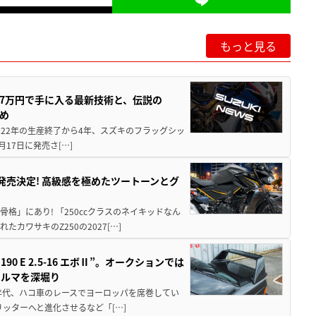
もっと見る
237万円で手に入る最新技術と、伝説の
とめ
 2022年の生産終了から4年、スズキのフラッグシッ
月17日に発売さ[…]
5に発売決定! 高級感を極めたツートーンとグ
骨格」にあり! 「250ccクラスのネイキッドなん
ワサキのZ250の2027[…]
 E 2.5-16 エボⅡ”。オークションでは
クルマを深堀り
80年代、ハコ車のレースでヨーロッパを席巻してい
5リッターへと進化させるなど「[…]