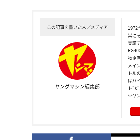
この記事を書いた人／メディア
19
常に
実証
RG4
物企
メイ
トル
はバ
ヤングマシン編集部
ト”だ
※ヤ