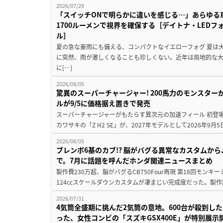
2026/07/29
「スイッチONで明らかに違いを感じる…」あらゆる
1700ルーメンで視界を確保する［デイトナ・LEDフ
ル］
夏の急な豪雨にも備える、コンパクトなイエローフォグ 夏は
に突然、雨が激しくなることも珍しくない。近年は局地的な
に[…]
2026/08/05
驚異のスーパーチャージャー! 200馬力のモンスターが再
ルが9/5に価格据え置きで発売
スーパーチャージャーがもたらす異次元の加速フィール 初登
カワサキの「Z H2 SE」が、2027年モデルとして2026年9月
2026/08/05
ブレンボ6基のカブ!? 脳がバグる異常なカスタムから、
で。7月に話題を呼んだホンダ関連ニュースまとめ
製作費230万超、脳がバグるCB750Four再現 第18回モンキー
124ccスケールダウンカスタムが凄まじい完成度だった。製作
2026/07/31
4気筒全盛期に挑んだ2気筒の意地。600台が殺到し
った、女性コンビの「スズキGSX400E」が特別展示