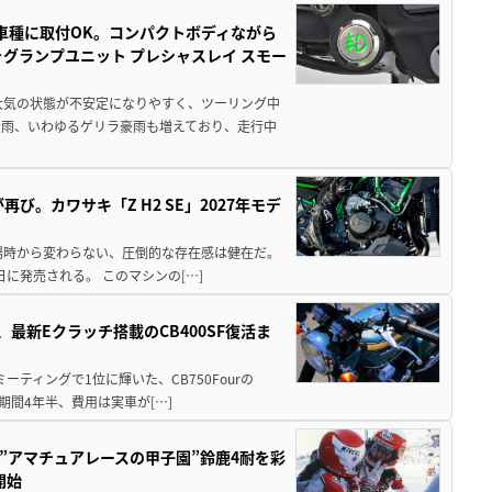
車種に取付OK。コンパクトボディながら
ォグランプユニット プレシャスレイ スモー
大気の状態が不安定になりやすく、ツーリング中
大雨、いわゆるゲリラ豪雨も増えており、走行中
び。カワサキ「Z H2 SE」2027年モデ
場時から変わらない、圧倒的な存在感は健在だ。
5日に発売される。 このマシンの[…]
最新Eクラッチ搭載のCB400SF復活ま
ミーティングで1位に輝いた、CB750Fourの
期間4年半、費用は実車が[…]
た”アマチュアレースの甲子園”鈴鹿4耐を彩
開始