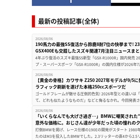
最新の投稿記事(全体)
2026/08/06
190馬力の最強SS復活から鈴鹿8耐7位の快挙まで! 
GSX400Eも交錯したスズキ関連7月注目ニュースま
4年ぶり復活のスズキ最強SS新型「GSX-R1000R」国内発売
プ・スーパースポーツ「GSX-R1000R」の国内仕様が2026年7
2026/08/06
【黄金の骨格】カワサキ Z250 2027年モデルが9/
ラフィック刷新を遂げた本格250ccスポーツだ
ゴールドフレームが魅せる圧倒的色気! 2026年型との違いは「
て、どれも似たようなものだ」などと侮るなかれ。今回発表されたカ
2026/08/06
「いくらなんでも大げさ過ぎ…」BMWに嘲笑された“190
意外な価格に。おじさん達が少年だった頃の憧れの
打倒BMWを掲げ、レース仕様の190Eの開発がスタート 19
たのはM3を投入したBMWでした。2.3リッターの直4から2.