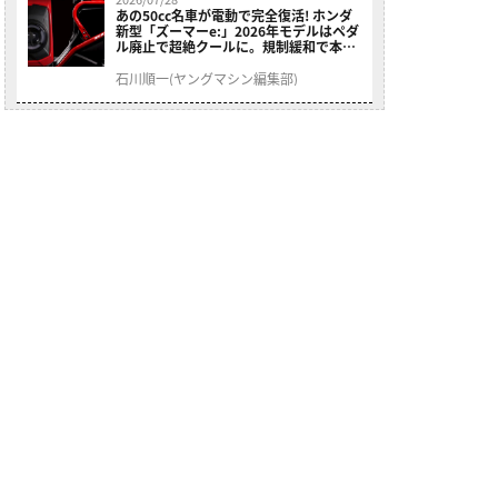
あの50cc名車が電動で完全復活! ホンダ
新型「ズーマーe:」2026年モデルはペダ
ル廃止で超絶クールに。規制緩和で本来
の姿へ【海外】
石川順一(ヤングマシン編集部)