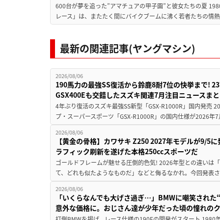
600台が夢を追った”アマチュアの甲子園”と彼女たちの夏 19
レース」は、またたく間にバイクブームに沸く若者たちの情熱の
最新の関連記事(ヤングマシン)
2026/08/06
190馬力の最強SS復活から鈴鹿8耐7位の快挙まで! 
GSX400Eも交錯したスズキ関連7月注目ニュースま
4年ぶり復活のスズキ最強SS新型「GSX-R1000R」国内発売
プ・スーパースポーツ「GSX-R1000R」の国内仕様が2026年7
2026/08/06
【黄金の骨格】カワサキ Z250 2027年モデルが9/
ラフィック刷新を遂げた本格250ccスポーツだ
ゴールドフレームが魅せる圧倒的色気! 2026年型との違いは「
て、どれも似たようなものだ」などと侮るなかれ。今回発表されたカ
2026/08/06
「いくらなんでも大げさ過ぎ…」BMWに嘲笑された“190
意外な価格に。おじさん達が少年だった頃の憧れの
打倒BMWを掲げ、レース仕様の190Eの開発がスタート 19