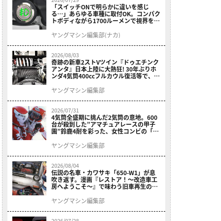
「スイッチONで明らかに違いを感じ
る…」あらゆる車種に取付OK。コンパク
トボディながら1700ルーメンで視界を確
保する［デイトナ・LEDフォグランプユ
ニット プレシャスレイ スモール］
ヤングマシン編集部(ナカ)
2026/08/03
奇跡の新車2ストVツイン『ドゥエチンク
アンタ』日本上陸に大熱狂! 30年ぶりホ
ンダ4気筒400ccフルカウル復活等で、ロ
マン溢れる1ヶ月に【7月ホットなバイク
ニュース振り返り】
ヤングマシン編集部
2026/07/31
4気筒全盛期に挑んだ2気筒の意地。600
台が殺到した”アマチュアレースの甲子
園”鈴鹿4耐を彩った、女性コンビの「ス
ズキGSX400E」が特別展示開始
ヤングマシン編集部
2026/08/04
伝説の名車・カワサキ「650-W1」が息
吹き返す。漫画『レストア！～改造車工
房へようこそ～』で味わう旧車再生のロ
マン
ヤングマシン編集部
2026/07/28