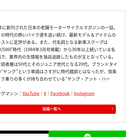
72年に創刊された日本の老舗モーターサイクルマガジンの一誌。
その時代の熱いバイク達を追い続け、最新モデル＆アイテムの
テストに定評がある。また、代名詞となる新車スクープは
00/500Γ時代（1984年3月号掲載）から30年以上続いている名
画で、業界内の生情報を独自追跡したものが主となっている。
ン読者層は50代とそのジュニア世代となる20代。ブランドタイ
の“ヤング”という単語はさすがに時代錯誤とはなったが、信条
イク乗りの多くが持ち合わせている“ヤング・アット・ハー
。
ングマシン：
YouTube
｜
X
｜
Facebook
｜
Instagram
投稿一覧へ