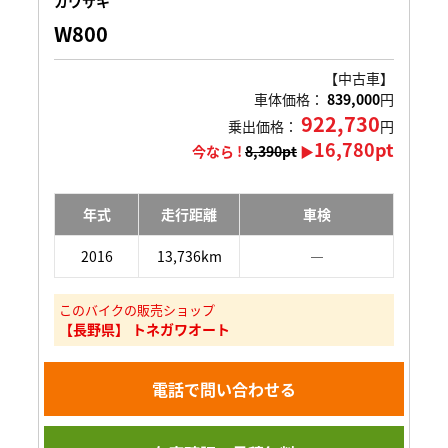
カワサキ
W800
【中古車】
車体価格：
839,000
円
922,730
乗出価格：
円
16,780pt
今なら !
8,390pt
▶
年式
走行距離
車検
2016
13,736km
―
このバイクの販売ショップ
【長野県】 トネガワオート
電話で問い合わせる