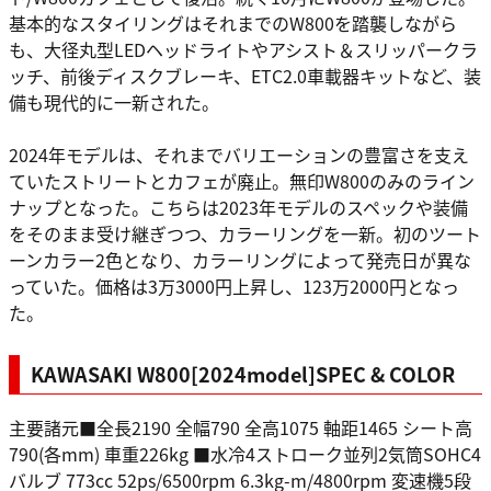
基本的なスタイリングはそれまでのW800を踏襲しながら
も、大径丸型LEDヘッドライトやアシスト＆スリッパークラ
ッチ、前後ディスクブレーキ、ETC2.0車載器キットなど、装
備も現代的に一新された。
2024年モデルは、それまでバリエーションの豊富さを支え
ていたストリートとカフェが廃止。無印W800のみのライン
ナップとなった。こちらは2023年モデルのスペックや装備
をそのまま受け継ぎつつ、カラーリングを一新。初のツート
ーンカラー2色となり、カラーリングによって発売日が異な
っていた。価格は3万3000円上昇し、123万2000円となっ
た。
KAWASAKI W800[2024model]SPEC & COLOR
主要諸元■全長2190 全幅790 全高1075 軸距1465 シート高
790(各mm) 車重226kg ■水冷4ストローク並列2気筒SOHC4
バルブ 773cc 52ps/6500rpm 6.3kg-m/4800rpm 変速機5段