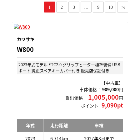
1
2
3
…
9
10
>
カワサキ
W800
2023年式モデル ETC2.0 グリップヒーター標準装備 USB
ポート 純正スペアキーカバー付き 販売店保証付き
【中古車】
車体価格：
909,000
円
1,005,000
乗出価格：
円
9,090pt
ポイント :
年式
走行距離
車検
2023
6,714km
2027年8月まで