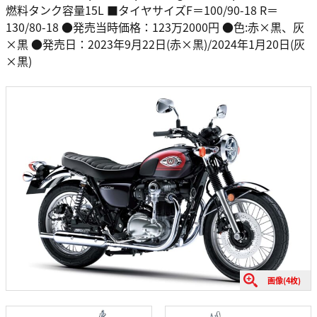
燃料タンク容量15L ■タイヤサイズF＝100/90-18 R＝
130/80-18 ●発売当時価格：123万2000円 ●色:赤×黒、灰
×黒 ●発売日：2023年9月22日(赤×黒)/2024年1月20日(灰
×黒)
画像(4枚)