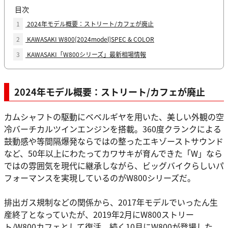
目次
1
2024年モデル概要：ストリート/カフェが廃止
2
KAWASAKI W800[2024model]SPEC & COLOR
3
KAWASAKI「W800シリーズ」最新相場情報
2024年モデル概要：ストリート/カフェが廃止
カムシャフトの駆動にベベルギヤを用いた、美しい外観の空
冷バーチカルツインエンジンを搭載。360度クランクによる
鼓動感や等間隔爆発ならではの整ったエキゾーストサウンド
など、50年以上にわたってカワサキが育んできた「W」なら
ではの雰囲気を現代に継承しながら、ビッグバイクらしいパ
フォーマンスを実現しているのがW800シリーズだ。
排出ガス規制などの関係から、2017年モデルでいったん生
産終了となっていたが、2019年2月にW800ストリー
ト/W800カフェとして復活。続く10月にW800が登場した。