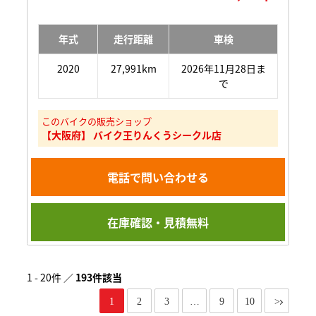
年式
走行距離
車検
2020
27,991km
2026年11月28日ま
で
このバイクの販売ショップ
【大阪府】 バイク王りんくうシークル店
電話で問い合わせる
在庫確認・見積無料
1 - 20件 ／
193件該当
1
2
3
…
9
10
>