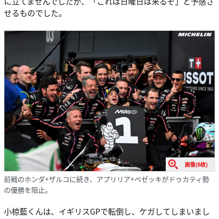
に立てませんでしたが、「これは日曜日は来るぞ」と予感さ
せるものでした。
画像(6枚)
前戦のホンダ+ザルコに続き、アプリリア+ベゼッキがドゥカティ勢
の優勝を阻止。
小椋藍くんは、イギリスGPで転倒し、ケガしてしまいまし