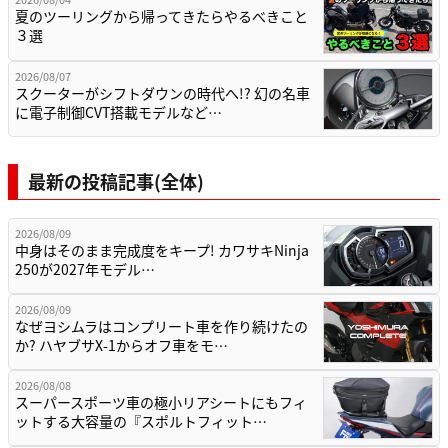
夏のツーリングから帰ってきたらやるべきこと
３選
2026/08/07
スクーターがシフトダウンの時代へ!? 幻の名車
に電子制御CVT搭載モデルなど…
最新の投稿記事(全体)
2026/08/09
中身はそのまま完成度をキープ! カワサキNinja
250が2027年モデル…
2026/08/09
なぜヨシムラはコンプリート車を作り続けたの
か? ハヤブサX-1からオフ車をモ…
2026/08/08
スーパースポーツ車の極小リアシートにもフィ
ットする大容量の『スポルトフィット…