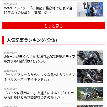
2026/05/28
MotoGPライダー「小椋藍」最高峰で初表彰台！
14年ぶりの快挙と「覚醒」の…
もっと見る
人気記事ランキング(全体)
2026/08/07
Uターンが怖くなくなる167kgの超軽量ボディフ
ルカウル! 普段使いも安心の…
2026/08/08
ゴールドフレームからシックな黒へ! カワサキの
ミドルスーパーネイキッド202…
2026/08/07
「バイクに積めない」を過去にする！デイトナ
から肘掛け＆高さ調整枕つきの極上ハ…
2026/08/04