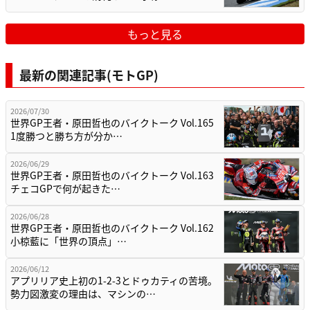
もっと見る
最新の関連記事(モトGP)
2026/07/30
世界GP王者・原田哲也のバイクトーク Vol.165
1度勝つと勝ち方が分か…
2026/06/29
世界GP王者・原田哲也のバイクトーク Vol.163
チェコGPで何が起きた…
2026/06/28
世界GP王者・原田哲也のバイクトーク Vol.162
小椋藍に「世界の頂点」…
2026/06/12
アプリリア史上初の1-2-3とドゥカティの苦境。
勢力図激変の理由は、マシンの…