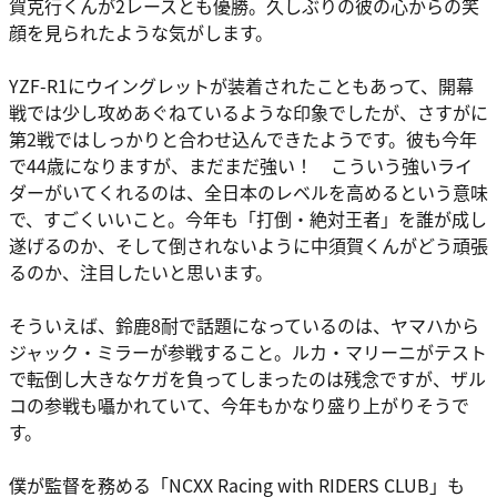
賀克行くんが2レースとも優勝。久しぶりの彼の心からの笑
顔を見られたような気がします。
YZF-R1にウイングレットが装着されたこともあって、開幕
戦では少し攻めあぐねているような印象でしたが、さすがに
第2戦ではしっかりと合わせ込んできたようです。彼も今年
で44歳になりますが、まだまだ強い！ こういう強いライ
ダーがいてくれるのは、全日本のレベルを高めるという意味
で、すごくいいこと。今年も「打倒・絶対王者」を誰が成し
遂げるのか、そして倒されないように中須賀くんがどう頑張
るのか、注目したいと思います。
そういえば、鈴鹿8耐で話題になっているのは、ヤマハから
ジャック・ミラーが参戦すること。ルカ・マリーニがテスト
で転倒し大きなケガを負ってしまったのは残念ですが、ザル
コの参戦も囁かれていて、今年もかなり盛り上がりそうで
す。
僕が監督を務める「NCXX Racing with RIDERS CLUB」も