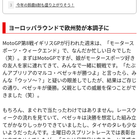
3
今年の鈴鹿8耐も盛り上がりそう！
ヨーロッパラウンドで欧州勢が本調子に
MotoGP第8戦イギリスGPが行われた週末は、「モータース
ポーツ・ウィークエンド」で、なんだか忙しい日々でした
（笑）。まずはMotoGPですが、娘がモータースポーツ好き
の友人を家に連れてきて、みんなで一緒に観戦です。「たぶ
んアプリリアのマルコ・ベゼッキが勝つよ」と言ったら、み
んな「ウッソ〜？」と疑いの眼差しでしたが、結果はご存じ
の通り、ベゼッキが優勝。父親としての威厳を保つことがで
きました（笑）。
もちろん、まぐれで当たったわけではありません。レースウ
ィークの流れを見ていて、ベゼッキは決勝を想定した組み立
てがかなりしっかりできていましたし、タイヤのタレも少な
いようだったんです。土曜日のスプリントレースでは表彰台