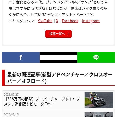
ニア世代となる20代。ブランドタイトルの“ヤング”という単
語はさすがに時代錯誤とはなったが、信条はバイク乗りの多
くが持ち合わせている“ヤング・アット・ハート”だ。
※ヤングマシン：
YouTube
｜
X
｜
Facebook
｜
Instagram
投稿一覧へ
最新の関連記事(新型アドベンチャー／クロスオー
バー／オフロード)
2026/07/27
【638万円の衝撃】スーパーチャージド＋ハブ
ステア進化版！ビモータ Tesi…
2026/07/16