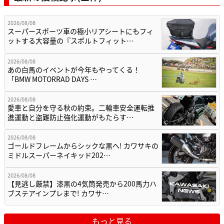
2026/08/08
スーパースポーツ車の極小リアシートにもフィ
ットする大容量の『スポルトフィット…
2026/08/08
あの白馬のイベントが今年もやってくる！
「BMW MOTORRAD DAYS …
2026/08/08
愛車と自分を守る秋の約束。二輪車安全運転推
進運動と盗難防止強化運動がもたらす…
2026/08/08
ゴールドフレームからシックな黒へ! カワサキの
ミドルスーパーネイキッド202…
2026/08/08
【見逃し厳禁】漆黒の4気筒発売から200馬力ハ
ブステアインプレまで! カワサ…
もっと見る