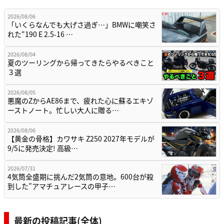
2026/08/06
「いくらなんでも大げさ過ぎ…」BMWに嘲笑さ
れた“190 E 2.5-16 …
2026/08/04
夏のツーリングから帰ってきたらやるべきこと
３選
2026/08/05
悪魔のZからAE86まで、疲れた心に蘇るエキゾ
ーストノート。忙しい大人に贈る…
2026/08/06
【黄金の骨格】カワサキ Z250 2027年モデルが
9/5に発売決定! 高級…
2026/07/31
4気筒全盛期に挑んだ2気筒の意地。600台が殺
到した”アマチュアレースの甲子…
最新の投稿記事(全体)