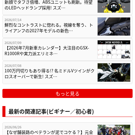
新顔でタフさ倍増、ABSユニットも刷新。待望
のLEDヘッドランプ採用! スズ…
2026/07/14
鮮烈なコントラストに惚れる。視線を奪う、ト
ライアンフの2027年モデルの新色…
2026/07/09
【2026年7月新車カレンダー】大注目のGSX-
R1000Rや実力派エリミネ…
2026/07/08
100万円切りもあり得る!? 名ミドルVツインがク
ロスオーバーで新生! スズ…
もっと見る
最新の関連記事(ビギナー／初心者)
2026/06/26
【なぜ舗装路のベテランが泥でコケる？】元全