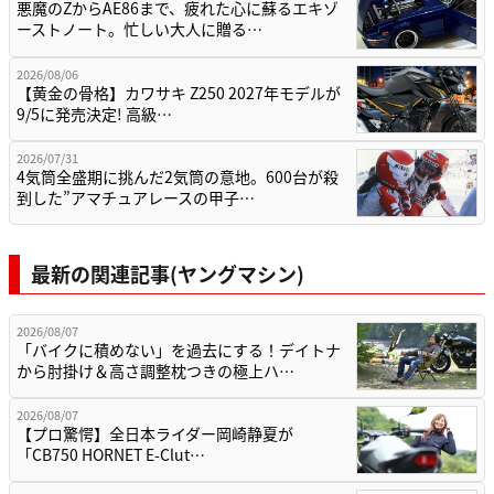
悪魔のZからAE86まで、疲れた心に蘇るエキゾ
ーストノート。忙しい大人に贈る…
2026/08/06
【黄金の骨格】カワサキ Z250 2027年モデルが
9/5に発売決定! 高級…
2026/07/31
4気筒全盛期に挑んだ2気筒の意地。600台が殺
到した”アマチュアレースの甲子…
最新の関連記事(ヤングマシン)
2026/08/07
「バイクに積めない」を過去にする！デイトナ
から肘掛け＆高さ調整枕つきの極上ハ…
2026/08/07
【プロ驚愕】全日本ライダー岡崎静夏が
「CB750 HORNET E-Clut…