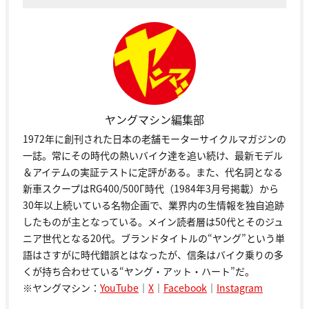
ヤングマシン編集部
1972年に創刊された日本の老舗モーターサイクルマガジンの
一誌。常にその時代の熱いバイク達を追い続け、最新モデル
＆アイテムの実証テストに定評がある。また、代名詞となる
新車スクープはRG400/500Γ時代（1984年3月号掲載）から
30年以上続いている名物企画で、業界内の生情報を独自追跡
したものが主となっている。メイン読者層は50代とそのジュ
ニア世代となる20代。ブランドタイトルの“ヤング”という単
語はさすがに時代錯誤とはなったが、信条はバイク乗りの多
くが持ち合わせている“ヤング・アット・ハート”だ。
※ヤングマシン：
YouTube
｜
X
｜
Facebook
｜
Instagram