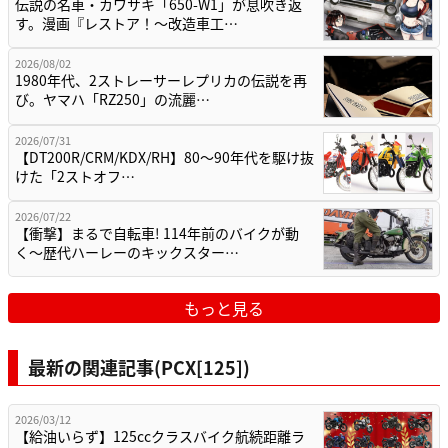
伝説の名車・カワサキ「650-W1」が息吹き返
す。漫画『レストア！～改造車工…
2026/08/02
1980年代、2ストレーサーレプリカの伝説を再
び。ヤマハ「RZ250」の流麗…
2026/07/31
【DT200R/CRM/KDX/RH】80〜90年代を駆け抜
けた「2ストオフ…
2026/07/22
【衝撃】まるで自転車! 114年前のバイクが動
く〜歴代ハーレーのキックスター…
もっと見る
最新の関連記事(PCX[125])
2026/03/12
【給油いらず】125ccクラスバイク航続距離ラ