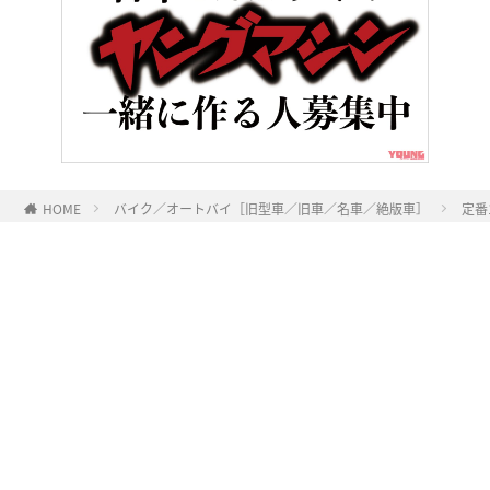
HOME
バイク／オートバイ［旧型車／旧車／名車／絶版車］
定番
ヤングマシンとは？
ご利用案内
執筆／編集メンバー
プライバシーポリシー
運営会社
お問い合せ
Copyright ©
NAIGAI PUBLISHING CO.,LTD.
All rights reserved.