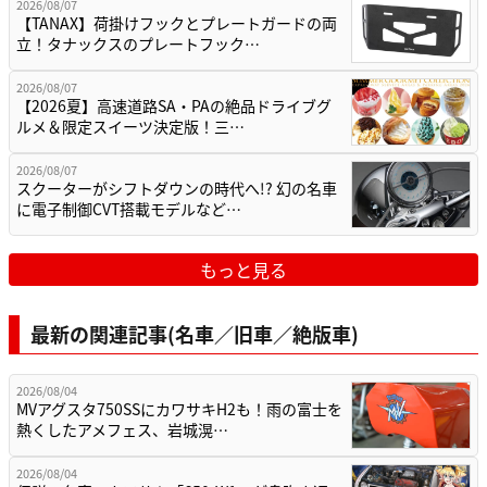
2026/08/07
【TANAX】荷掛けフックとプレートガードの両
立！タナックスのプレートフック…
2026/08/07
【2026夏】高速道路SA・PAの絶品ドライブグ
ルメ＆限定スイーツ決定版！三…
2026/08/07
スクーターがシフトダウンの時代へ!? 幻の名車
に電子制御CVT搭載モデルなど…
もっと見る
最新の関連記事(名車／旧車／絶版車)
2026/08/04
MVアグスタ750SSにカワサキH2も！雨の富士を
熱くしたアメフェス、岩城滉…
2026/08/04