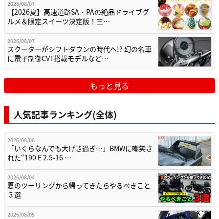
2026/08/07
【2026夏】高速道路SA・PAの絶品ドライブグ
ルメ＆限定スイーツ決定版！三…
2026/08/07
スクーターがシフトダウンの時代へ!? 幻の名車
に電子制御CVT搭載モデルなど…
もっと見る
人気記事ランキング(全体)
2026/08/06
「いくらなんでも大げさ過ぎ…」BMWに嘲笑さ
れた“190 E 2.5-16 …
2026/08/04
夏のツーリングから帰ってきたらやるべきこと
３選
2026/08/05