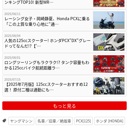
ンキングTOP10! 新型WR…
2025/08/11
レーシング女子・岡崎静夏、Honda PCXに乗る
「この上質な乗り心地に“通…
2025/08/04
人気の125ccスクーター! ホンダPCX”DX”グレー
ドってなんだ!?【’…
2025/08/01
ロングツーリングもラクラク!? タンク容量もわ
かる125ccバイク航続距離ラ…
2025/07/15
【2025年7月版】125ccスクーターおすすめ12
選！ 原付二種は通勤にも…
もっと見る
ヤングマシン
名車／旧車／絶版車
PCX[125]
ホンダ [HONDA]