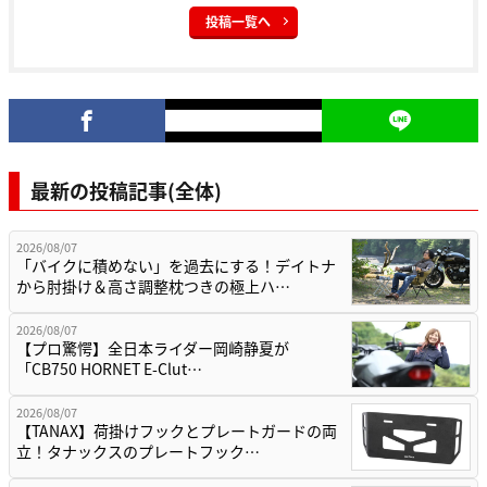
投稿一覧へ
最新の投稿記事(全体)
2026/08/07
「バイクに積めない」を過去にする！デイトナ
から肘掛け＆高さ調整枕つきの極上ハ…
2026/08/07
【プロ驚愕】全日本ライダー岡崎静夏が
「CB750 HORNET E-Clut…
2026/08/07
【TANAX】荷掛けフックとプレートガードの両
立！タナックスのプレートフック…