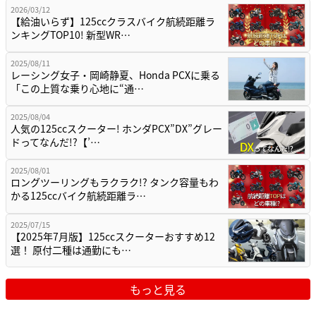
2026/03/12
【給油いらず】125ccクラスバイク航続距離ラ
ンキングTOP10! 新型WR…
2025/08/11
レーシング女子・岡崎静夏、Honda PCXに乗る
「この上質な乗り心地に“通…
2025/08/04
人気の125ccスクーター! ホンダPCX”DX”グレー
ドってなんだ!?【’…
2025/08/01
ロングツーリングもラクラク!? タンク容量もわ
かる125ccバイク航続距離ラ…
2025/07/15
【2025年7月版】125ccスクーターおすすめ12
選！ 原付二種は通勤にも…
もっと見る