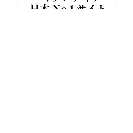
HOME
バイク／オートバイ［旧型車／旧車／名車／絶版車］
定番
ヤングマシンとは？
ご利用案内
執筆／編集メンバー
プライバシーポリシー
運営会社
お問い合せ
Copyright ©
NAIGAI PUBLISHING CO.,LTD.
All rights reserved.