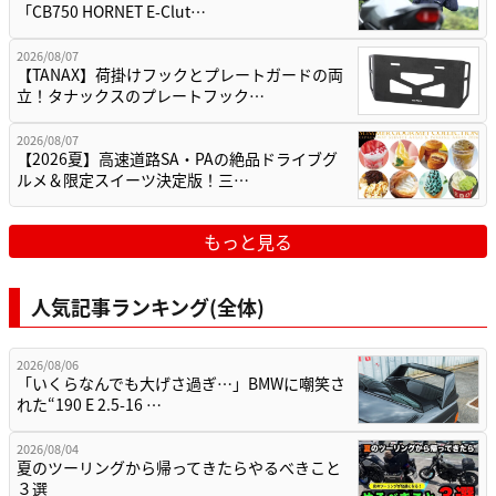
「CB750 HORNET E-Clut…
2026/08/07
【TANAX】荷掛けフックとプレートガードの両
立！タナックスのプレートフック…
2026/08/07
【2026夏】高速道路SA・PAの絶品ドライブグ
ルメ＆限定スイーツ決定版！三…
もっと見る
人気記事ランキング(全体)
2026/08/06
「いくらなんでも大げさ過ぎ…」BMWに嘲笑さ
れた“190 E 2.5-16 …
2026/08/04
夏のツーリングから帰ってきたらやるべきこと
３選