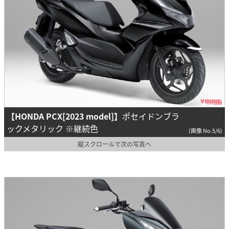
【HONDA PCX[2023 model]】
ポセイドンブラ
ックメタリック ※継続色
(画像 No.5/6)
縦スクロールで次の写真へ