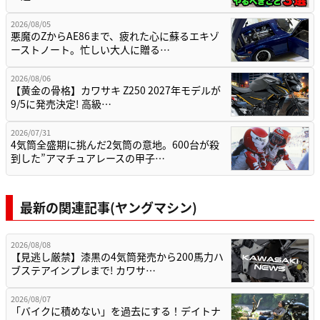
2026/08/05
悪魔のZからAE86まで、疲れた心に蘇るエキゾ
ーストノート。忙しい大人に贈る…
2026/08/06
【黄金の骨格】カワサキ Z250 2027年モデルが
9/5に発売決定! 高級…
2026/07/31
4気筒全盛期に挑んだ2気筒の意地。600台が殺
到した”アマチュアレースの甲子…
最新の関連記事(ヤングマシン)
2026/08/08
【見逃し厳禁】漆黒の4気筒発売から200馬力ハ
ブステアインプレまで! カワサ…
2026/08/07
「バイクに積めない」を過去にする！デイトナ