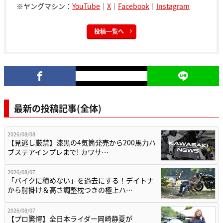
※ヤングマシン：
YouTube
｜
X
｜
Facebook
｜
Instagram
投稿一覧へ
最新の投稿記事(全体)
2026/08/08
【見逃し厳禁】漆黒の4気筒発売から200馬力ハ
ブステアインプレまで! カワサ…
2026/08/07
「バイクに積めない」を過去にする！デイトナ
から肘掛け＆高さ調整枕つきの極上ハ…
2026/08/07
【プロ驚愕】全日本ライダー岡崎静夏が