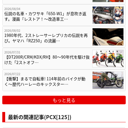
2026/08/04
伝説の名車・カワサキ「650-W1」が息吹き返
す。漫画『レストア！～改造車工…
2026/08/02
1980年代、2ストレーサーレプリカの伝説を再
び。ヤマハ「RZ250」の流麗…
2026/07/31
【DT200R/CRM/KDX/RH】80〜90年代を駆け抜
けた「2ストオフ…
2026/07/22
【衝撃】まるで自転車! 114年前のバイクが動
く〜歴代ハーレーのキックスター…
もっと見る
最新の関連記事(PCX[125])