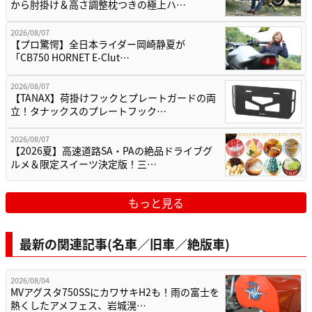
から肘掛け＆高さ調整枕つきの極上ハ…
2026/08/07
【プロ驚愕】全日本ライダー岡崎静夏が
「CB750 HORNET E-Clut…
2026/08/07
【TANAX】荷掛けフックとプレートガードの両
立！タナックスのプレートフック…
2026/08/07
【2026夏】高速道路SA・PAの絶品ドライブグ
ルメ＆限定スイーツ決定版！三…
もっと見る
最新の関連記事(名車／旧車／絶版車)
2026/08/04
MVアグスタ750SSにカワサキH2も！雨の富士を
熱くしたアメフェス、岩城滉…