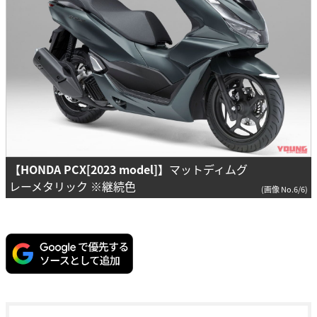
【HONDA PCX[2023 model]】
マットディムグ
レーメタリック ※継続色
(画像 No.6/6)