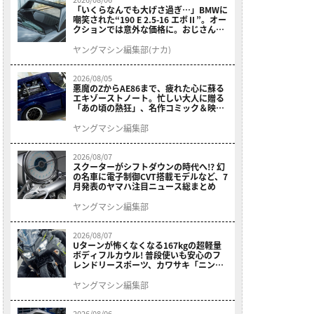
「いくらなんでも大げさ過ぎ…」BMWに
嘲笑された“190 E 2.5-16 エボⅡ”。オー
クションでは意外な価格に。おじさん達
が少年だった頃の憧れのクルマを深堀り
ヤングマシン編集部(ナカ)
2026/08/05
悪魔のZからAE86まで、疲れた心に蘇る
エキゾーストノート。忙しい大人に贈る
「あの頃の熱狂」、名作コミック＆映画
の愛機たちが東京駅地下に期間限定で集
結！
ヤングマシン編集部
2026/08/07
スクーターがシフトダウンの時代へ!? 幻
の名車に電子制御CVT搭載モデルなど、7
月発表のヤマハ注目ニュース総まとめ
ヤングマシン編集部
2026/08/07
Uターンが怖くなくなる167kgの超軽量
ボディフルカウル! 普段使いも安心のフ
レンドリースポーツ、カワサキ「ニンジ
ャ400」2027モデルが価格据え置きで
9/5発売
ヤングマシン編集部
2026/08/06