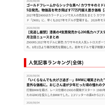
2026/08/08
ゴールドフレームからシックな黒へ! カワサキのミド
5日発売。物価高を吹き飛ばす77万円据え置き価格【Z
2027年型Z400はカラーチェンジで大人の色気をまとう カ
ド「Z400」に、早くも2027年モデルが登場する。 2026年
2026/08/08
【見逃し厳禁】漆黒の4気筒発売から200馬力ハブス
月注目ニュースまとめ
Z900RS 2027年モデルに新色 カワサキの大人気レトロスポー
れ、8月1日より順次発売を開始した。前年モデルで電子制御ス
人気記事ランキング(全体)
2026/08/06
「いくらなんでも大げさ過ぎ…」BMWに嘲笑された“190
意外な価格に。おじさん達が少年だった頃の憧れの
打倒BMWを掲げ、レース仕様の190Eの開発がスタート 19
たのはM3を投入したBMWでした。2.3リッターの直4から2.
2026/08/04