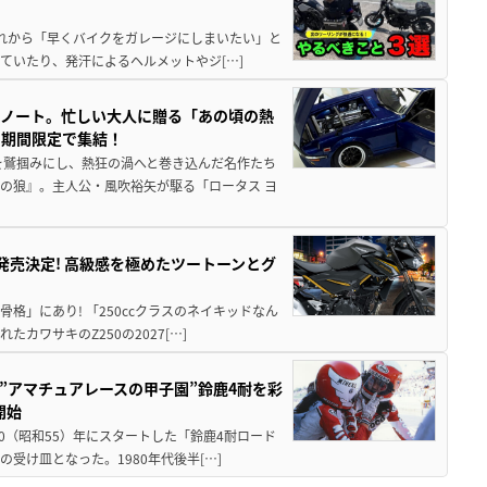
と疲れから「早くバイクをガレージにしまいたい」と
ていたり、発汗によるヘルメットやジ[…]
トノート。忙しい大人に贈る「あの頃の熱
に期間限定で集結！
を鷲掴みにし、熱狂の渦へと巻き込んだ名作たち
の狼』。主人公・風吹裕矢が駆る「ロータス ヨ
5に発売決定! 高級感を極めたツートーンとグ
骨格」にあり! 「250ccクラスのネイキッドなん
ワサキのZ250の2027[…]
た”アマチュアレースの甲子園”鈴鹿4耐を彩
開始
80（昭和55）年にスタートした「鈴鹿4耐ロード
受け皿となった。1980年代後半[…]