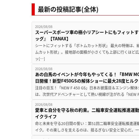
最新の投稿記事(全体)
2026/08/08
スーパースポーツ車の極小リアシートにもフィットす
ッグ』【TANAX】
シートにフィットする「ボトムカット形状」 最大の特徴は、
ムカット形状」。接地部の面積が小さくても上部に行くほど
ッ[…]
2026/08/08
あの白馬のイベントが今年もやってくる！「BMW MOTORR
日開催！新型F450GSの解体ショーに最大28度ヒル
注目の目玉！「NEW F 450 GS」日本お披露目＆エンジン
は、次世代アドベンチャーとして熱い視線が注がれる「NEW F 45
2026/08/08
愛車と自分を守る秋の約束。二輪車安全運転推進運
イクライフ
命と未来を守る20日間の誓い：第51回二輪車安全運転推進運
イク。その楽しさを支えるのは、揺るぎない安全と安心だ。一般