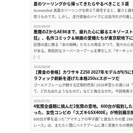
夏のツーリングから帰ってきたらやるべきこと３選
Screenshot 真夏のツーリングを終えて帰宅すると、暑さ
思うものです。しかし、走行直後のバイクには虫汚れが付着し
2026/08/05
悪魔のZからAE86まで、疲れた心に蘇るエキゾース
狂」、名作コミック＆映画の愛機たちが東京駅地下
記憶の底に眠る「あの相棒」たちとの再会 かつて、我々の心
がある。熱狂的なスーパーカーブームを牽引した『サーキット
[…]
2026/08/06
【黄金の骨格】カワサキ Z250 2027年モデルが9/
ラフィック刷新を遂げた本格250ccスポーツだ
ゴールドフレームが魅せる圧倒的色気! 2026年型との違いは「
て、どれも似たようなものだ」などと侮るなかれ。今回発表されたカ
2026/07/31
4気筒全盛期に挑んだ2気筒の意地。600台が殺到し
った、女性コンビの「スズキGSX400E」が特別展示
600台が夢を追った”アマチュアの甲子園”と彼女たちの夏 19
レース」は、またたく間にバイクブームに沸く若者たちの情熱の