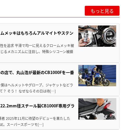
もっと見る
ームメッキはもちろんアルマイトやステン
性を追求 平滑で均一に見えるクロームメッキ被
生じるメカニズムに注目し、特殊シリコーン被膜
店で、丸山浩が最新のCB1000Fを一番
14日。僕はヘルメットやグローブ、ジャケットなどラ
？ そう！ なぜならその日は待[…]
.2mm径スチール製CB1000F専用グラ
 2025年11月に待望のデビューを果たした
 SE。スーパースポーツモ[…]