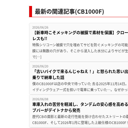
最新の関連記事(CB1000F)
2026/06/26
【新車時こそメッキングの被膜で素材を保護】クロ
レスも!!
特殊シリコーン被膜で穴を埋めてサビを防ぐメッキングの可能
膜には無数の穴があり、そこから浸入した水分によりサビが
で[…]
2026/06/20
「古いバイクで来るんじゃねえ！」と怒られた思い出の
乗りで納車した話
僕のCB1000Fは店の中央で待っていた 去る2025年11月
イディングウェア一式を担いで電車に乗っていた…。なぜかって
2026/06/08
車庫入れの苦労を軽減し、タンデムの安心感を高める22
ブバーがデイトナから発売
歴代CBの面影と最新の走行性能を掛け合わせたストリートの覇者
CB1000F、そして2026年1月に登場した上級仕様のCB1000F