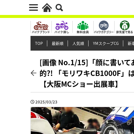
TOP
最新順
人気順
YMスクープCG
新車
[画像 No.1/15]「顔に
的?! 「モリワキCB1000
【大阪MCショー出展車】
2025/03/23