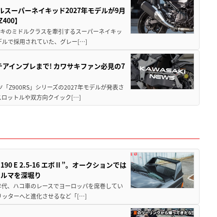
ルスーパーネイキッド2027年モデルが9月
400】
ワサキのミドルクラスを牽引するスーパーネイキッ
モデルで採用されていた、グレー[…]
テアインプレまで! カワサキファン必見の7
ツ「Z900RS」シリーズの2027年モデルが発表さ
ロットルや双方向クイック[…]
 E 2.5-16 エボⅡ”。オークションでは
クルマを深堀り
80年代、ハコ車のレースでヨーロッパを席巻してい
5リッターへと進化させるなど「[…]