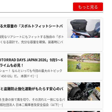
もっと見る
る大容量の『スポルトフィットシートバ
細見なリアシートにもフィットする独自の「ボト
広くなる設計で、充分な容量を確保。装着時にバ
AD DAYS JAPAN 2026」9月5〜6
クライムも必見！
解体ショー！ なんといっても今回の最大のトピック
0 GS」だ。 本国ドイ[…]
動と盗難防止強化運動がもたらす安心のバ
動 生身の体で風を切り、その流れと一体になるバ
社団法人 日本二輪車普及安全協会（以下[…]