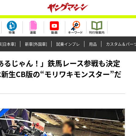
[日本車]
新車[外国車]
試乗インプレ
用品
カスタム＆パー
書いてあるじゃん！」鉄馬レース参戦も決定
F」は新生CB版の“モリワキモンスター”だ