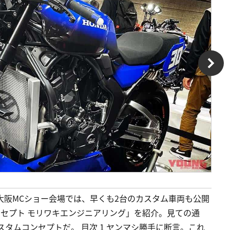
た大阪MCショー会場では、早くも2台のカスタム車両も公開
コンセプト モリワキエンジニアリング」を紹介。見ての通
タムコンセプトだ。 目次 1 ヤンマシ勝手に断言。これ