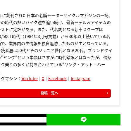
72年に創刊された日本の老舗モーターサイクルマガジンの一誌。
その時代の熱いバイク達を追い続け、最新モデル＆アイテムの
テストに定評がある。また、代名詞となる新車スクープは
00/500Γ時代（1984年3月号掲載）から30年以上続いている名
画で、業界内の生情報を独自追跡したものが主となっている。
ン読者層は50代とそのジュニア世代となる20代。ブランドタイ
の“ヤング”という単語はさすがに時代錯誤とはなったが、信条
イク乗りの多くが持ち合わせている“ヤング・アット・ハー
。
ングマシン：
YouTube
｜
X
｜
Facebook
｜
Instagram
投稿一覧へ