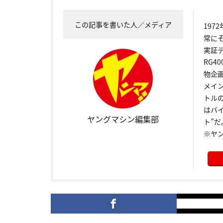
この記事を書いた人／メディア
19
常に
実証
RG4
物企
メイ
トル
はバ
ヤングマシン編集部
ト”だ
※ヤ