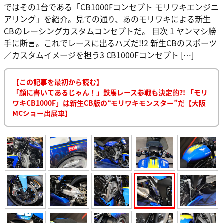
ではその1台である「CB1000Fコンセプト モリワキエンジニ
アリング」を紹介。見ての通り、あのモリワキによる新生
CBのレーシングカスタムコンセプトだ。 目次 1 ヤンマシ勝
手に断言。これでレースに出るハズだ!!2 新生CBのスポーツ
／カスタムイメージを担う3 CB1000Fコンセプト […]
【この記事を最初から読む】
「顔に書いてあるじゃん！」鉄馬レース参戦も決定的?! 「モリ
ワキCB1000F」は新生CB版の“モリワキモンスター”だ【大阪
MCショー出展車】