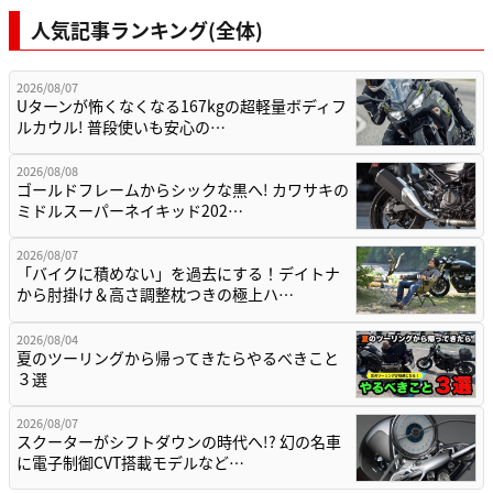
人気記事ランキング(全体)
2026/08/07
Uターンが怖くなくなる167kgの超軽量ボディフ
ルカウル! 普段使いも安心の…
2026/08/08
ゴールドフレームからシックな黒へ! カワサキの
ミドルスーパーネイキッド202…
2026/08/07
「バイクに積めない」を過去にする！デイトナ
から肘掛け＆高さ調整枕つきの極上ハ…
2026/08/04
夏のツーリングから帰ってきたらやるべきこと
３選
2026/08/07
スクーターがシフトダウンの時代へ!? 幻の名車
に電子制御CVT搭載モデルなど…