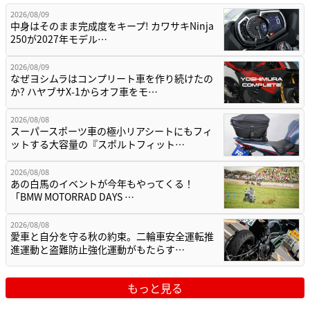
2026/08/09
中身はそのまま完成度をキープ! カワサキNinja
250が2027年モデル…
2026/08/09
なぜヨシムラはコンプリート車を作り続けたの
か? ハヤブサX-1からオフ車をモ…
2026/08/08
スーパースポーツ車の極小リアシートにもフィ
ットする大容量の『スポルトフィット…
2026/08/08
あの白馬のイベントが今年もやってくる！
「BMW MOTORRAD DAYS …
2026/08/08
愛車と自分を守る秋の約束。二輪車安全運転推
進運動と盗難防止強化運動がもたらす…
もっと見る