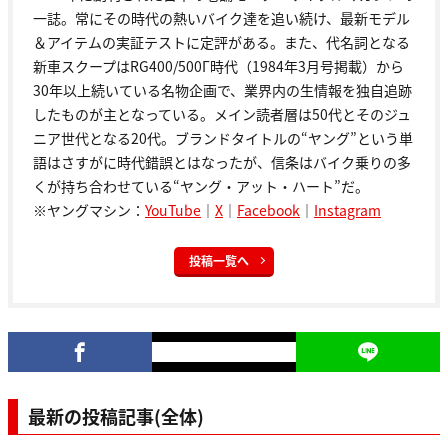
一誌。常にその時代の熱いバイク達を追い続け、最新モデル
＆アイテムの実証テストに定評がある。また、代名詞となる
新車スクープはRG400/500Γ時代（1984年3月号掲載）から
30年以上続いている名物企画で、業界内の生情報を独自追跡
したものが主となっている。メイン読者層は50代とそのジュ
ニア世代となる20代。ブランドタイトルの“ヤング”という単
語はさすがに時代錯誤とはなったが、信条はバイク乗りの多
くが持ち合わせている“ヤング・アット・ハート”だ。
※ヤングマシン：
YouTube
｜
X
｜
Facebook
｜
Instagram
投稿一覧へ
最新の投稿記事(全体)