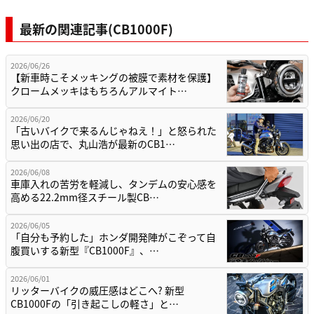
最新の関連記事(CB1000F)
2026/06/26
【新車時こそメッキングの被膜で素材を保護】
クロームメッキはもちろんアルマイト…
2026/06/20
「古いバイクで来るんじゃねえ！」と怒られた
思い出の店で、丸山浩が最新のCB1…
2026/06/08
車庫入れの苦労を軽減し、タンデムの安心感を
高める22.2mm径スチール製CB…
2026/06/05
「自分も予約した」ホンダ開発陣がこぞって自
腹買いする新型『CB1000F』、…
2026/06/01
リッターバイクの威圧感はどこへ? 新型
CB1000Fの「引き起こしの軽さ」と…