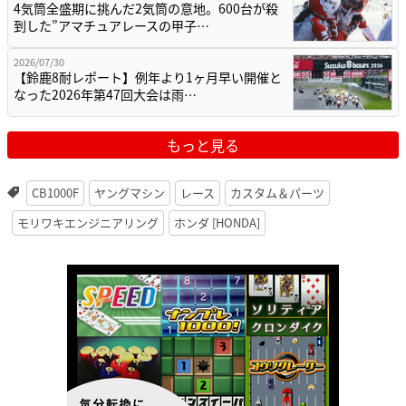
4気筒全盛期に挑んだ2気筒の意地。600台が殺
到した”アマチュアレースの甲子…
2026/07/30
【鈴鹿8耐レポート】例年より1ヶ月早い開催と
なった2026年第47回大会は雨…
もっと見る
CB1000F
ヤングマシン
レース
カスタム＆パーツ
モリワキエンジニアリング
ホンダ [HONDA]