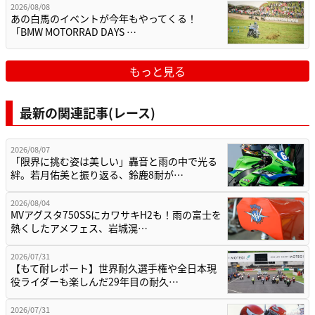
2026/08/08
あの白馬のイベントが今年もやってくる！
「BMW MOTORRAD DAYS …
もっと見る
最新の関連記事(レース)
2026/08/07
「限界に挑む姿は美しい」轟音と雨の中で光る
絆。若月佑美と振り返る、鈴鹿8耐が…
2026/08/04
MVアグスタ750SSにカワサキH2も！雨の富士を
熱くしたアメフェス、岩城滉…
2026/07/31
【もて耐レポート】世界耐久選手権や全日本現
役ライダーも楽しんだ29年目の耐久…
2026/07/31