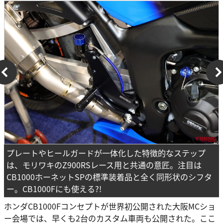
プレートやヒールガードが一体化した特徴的なステップ
は、モリワキのZ900RSレース用と共通の意匠。注目は
CB1000ホーネットSPの標準装着品と全く同形状のシフタ
ー。CB1000Fにも使える?!
ホンダCB1000Fコンセプトが世界初公開された大阪MCショ
ー会場では、早くも2台のカスタム車両も公開された。ここ