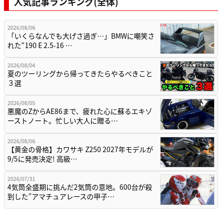
人気記事ランキング(全体)
2026/08/06
「いくらなんでも大げさ過ぎ…」BMWに嘲笑さ
れた“190 E 2.5-16 …
2026/08/04
夏のツーリングから帰ってきたらやるべきこと
３選
2026/08/05
悪魔のZからAE86まで、疲れた心に蘇るエキゾ
ーストノート。忙しい大人に贈る…
2026/08/06
【黄金の骨格】カワサキ Z250 2027年モデルが
9/5に発売決定! 高級…
2026/07/31
4気筒全盛期に挑んだ2気筒の意地。600台が殺
到した”アマチュアレースの甲子…