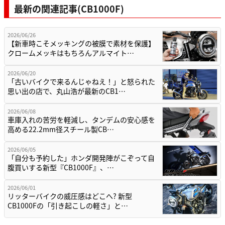
最新の関連記事(CB1000F)
2026/06/26
【新車時こそメッキングの被膜で素材を保護】
クロームメッキはもちろんアルマイト…
2026/06/20
「古いバイクで来るんじゃねえ！」と怒られた
思い出の店で、丸山浩が最新のCB1…
2026/06/08
車庫入れの苦労を軽減し、タンデムの安心感を
高める22.2mm径スチール製CB…
2026/06/05
「自分も予約した」ホンダ開発陣がこぞって自
腹買いする新型『CB1000F』、…
2026/06/01
リッターバイクの威圧感はどこへ? 新型
CB1000Fの「引き起こしの軽さ」と…