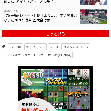
到した”アマチュアレースの甲子…
2026/07/30
【鈴鹿8耐レポート】例年より1ヶ月早い開催と
なった2026年第47回大会は雨…
もっと見る
CB1000F
ヤングマシン
レース
カスタム＆パーツ
モリワキエンジニアリング
ホンダ [HONDA]