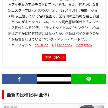
＆アイテムの実証テストに定評がある。また、代名詞となる
新車スクープはRG400/500Γ時代（1984年3月号掲載）から
30年以上続いている名物企画で、業界内の生情報を独自追跡
したものが主となっている。メイン読者層は50代とそのジュ
ニア世代となる20代。ブランドタイトルの“ヤング”という単
語はさすがに時代錯誤とはなったが、信条はバイク乗りの多
くが持ち合わせている“ヤング・アット・ハート”だ。
※ヤングマシン：
YouTube
｜
X
｜
Facebook
｜
Instagram
投稿一覧へ
最新の投稿記事(全体)
2026/08/08