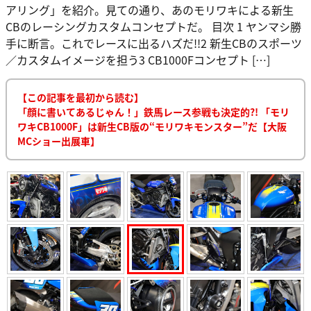
アリング」を紹介。見ての通り、あのモリワキによる新生
CBのレーシングカスタムコンセプトだ。 目次 1 ヤンマシ勝
手に断言。これでレースに出るハズだ!!2 新生CBのスポーツ
／カスタムイメージを担う3 CB1000Fコンセプト […]
【この記事を最初から読む】
「顔に書いてあるじゃん！」鉄馬レース参戦も決定的?! 「モリ
ワキCB1000F」は新生CB版の“モリワキモンスター”だ【大阪
MCショー出展車】