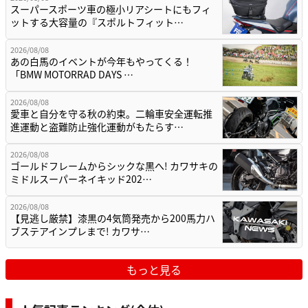
スーパースポーツ車の極小リアシートにもフィ
ットする大容量の『スポルトフィット…
2026/08/08
あの白馬のイベントが今年もやってくる！
「BMW MOTORRAD DAYS …
2026/08/08
愛車と自分を守る秋の約束。二輪車安全運転推
進運動と盗難防止強化運動がもたらす…
2026/08/08
ゴールドフレームからシックな黒へ! カワサキの
ミドルスーパーネイキッド202…
2026/08/08
【見逃し厳禁】漆黒の4気筒発売から200馬力ハ
ブステアインプレまで! カワサ…
もっと見る