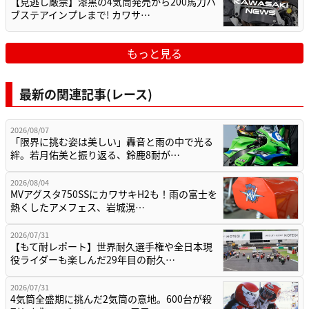
【見逃し厳禁】漆黒の4気筒発売から200馬力ハ
ブステアインプレまで! カワサ…
もっと見る
最新の関連記事(レース)
2026/08/07
「限界に挑む姿は美しい」轟音と雨の中で光る
絆。若月佑美と振り返る、鈴鹿8耐が…
2026/08/04
MVアグスタ750SSにカワサキH2も！雨の富士を
熱くしたアメフェス、岩城滉…
2026/07/31
【もて耐レポート】世界耐久選手権や全日本現
役ライダーも楽しんだ29年目の耐久…
2026/07/31
4気筒全盛期に挑んだ2気筒の意地。600台が殺