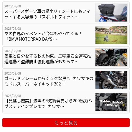
2026/08/08
スーパースポーツ車の極小リアシートにもフィ
ットする大容量の『スポルトフィット…
2026/08/08
あの白馬のイベントが今年もやってくる！
「BMW MOTORRAD DAYS …
2026/08/08
愛車と自分を守る秋の約束。二輪車安全運転推
進運動と盗難防止強化運動がもたらす…
2026/08/08
ゴールドフレームからシックな黒へ! カワサキの
ミドルスーパーネイキッド202…
2026/08/08
【見逃し厳禁】漆黒の4気筒発売から200馬力ハ
ブステアインプレまで! カワサ…
もっと見る