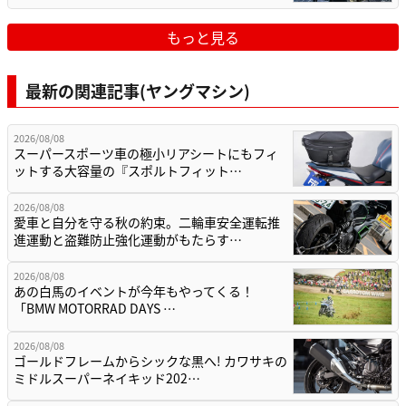
もっと見る
最新の関連記事(ヤングマシン)
2026/08/08
スーパースポーツ車の極小リアシートにもフィ
ットする大容量の『スポルトフィット…
2026/08/08
愛車と自分を守る秋の約束。二輪車安全運転推
進運動と盗難防止強化運動がもたらす…
2026/08/08
あの白馬のイベントが今年もやってくる！
「BMW MOTORRAD DAYS …
2026/08/08
ゴールドフレームからシックな黒へ! カワサキの
ミドルスーパーネイキッド202…