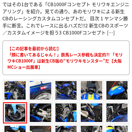
ではその1台である「CB1000Fコンセプト モリワキエンジニ
アリング」を紹介。見ての通り、あのモリワキによる新生
CBのレーシングカスタムコンセプトだ。 目次 1 ヤンマシ勝
手に断言。これでレースに出るハズだ!!2 新生CBのスポーツ
／カスタムイメージを担う3 CB1000Fコンセプト […]
【この記事を最初から読む】
「顔に書いてあるじゃん！」鉄馬レース参戦も決定的?! 「モリ
ワキCB1000F」は新生CB版の“モリワキモンスター”だ【大阪
MCショー出展車】