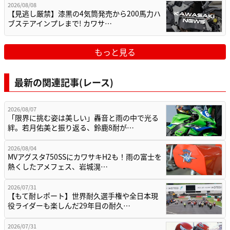
2026/08/08
【見逃し厳禁】漆黒の4気筒発売から200馬力ハ
ブステアインプレまで! カワサ…
もっと見る
最新の関連記事(レース)
2026/08/07
「限界に挑む姿は美しい」轟音と雨の中で光る
絆。若月佑美と振り返る、鈴鹿8耐が…
2026/08/04
MVアグスタ750SSにカワサキH2も！雨の富士を
熱くしたアメフェス、岩城滉…
2026/07/31
【もて耐レポート】世界耐久選手権や全日本現
役ライダーも楽しんだ29年目の耐久…
2026/07/31