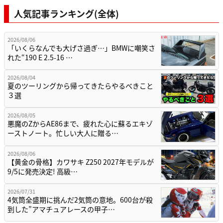
人気記事ランキング(全体)
2026/08/06
「いくらなんでも大げさ過ぎ…」BMWに嘲笑さ
れた“190 E 2.5-16 …
2026/08/04
夏のツーリングから帰ってきたらやるべきこと
３選
2026/08/05
悪魔のZからAE86まで、疲れた心に蘇るエキゾ
ーストノート。忙しい大人に贈る…
2026/08/06
【黄金の骨格】カワサキ Z250 2027年モデルが
9/5に発売決定! 高級…
2026/07/31
4気筒全盛期に挑んだ2気筒の意地。600台が殺
到した”アマチュアレースの甲子…