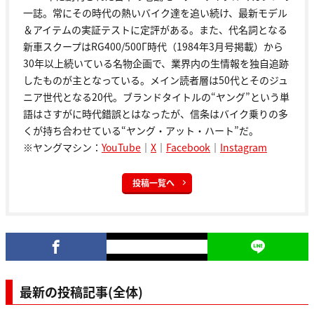
一誌。常にその時代の熱いバイク達を追い続け、最新モデル
＆アイテムの実証テストに定評がある。また、代名詞となる
新車スクープはRG400/500Γ時代（1984年3月号掲載）から
30年以上続いている名物企画で、業界内の生情報を独自追跡
したものが主となっている。メイン読者層は50代とそのジュ
ニア世代となる20代。ブランドタイトルの“ヤング”という単
語はさすがに時代錯誤とはなったが、信条はバイク乗りの多
くが持ち合わせている“ヤング・アット・ハート”だ。
※ヤングマシン：
YouTube
｜
X
｜
Facebook
｜
Instagram
投稿一覧へ
最新の投稿記事(全体)