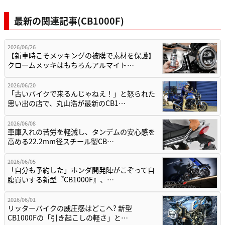
最新の関連記事(CB1000F)
2026/06/26
【新車時こそメッキングの被膜で素材を保護】
クロームメッキはもちろんアルマイト…
2026/06/20
「古いバイクで来るんじゃねえ！」と怒られた
思い出の店で、丸山浩が最新のCB1…
2026/06/08
車庫入れの苦労を軽減し、タンデムの安心感を
高める22.2mm径スチール製CB…
2026/06/05
「自分も予約した」ホンダ開発陣がこぞって自
腹買いする新型『CB1000F』、…
2026/06/01
リッターバイクの威圧感はどこへ? 新型
CB1000Fの「引き起こしの軽さ」と…