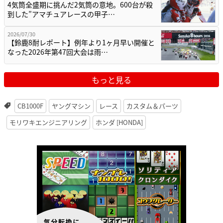
4気筒全盛期に挑んだ2気筒の意地。600台が殺
到した”アマチュアレースの甲子…
2026/07/30
【鈴鹿8耐レポート】例年より1ヶ月早い開催と
なった2026年第47回大会は雨…
もっと見る
CB1000F
ヤングマシン
レース
カスタム＆パーツ
モリワキエンジニアリング
ホンダ [HONDA]